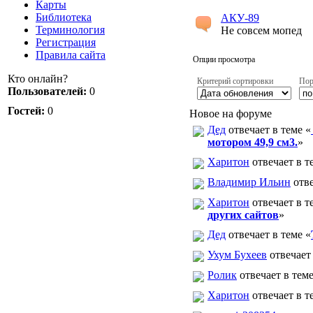
Карты
Библиотека
АКУ-89
Терминология
Не совсем мопед
Регистрация
Правила сайта
Опции просмотра
Кто онлайн?
Критерий сортировки
Пор
Пользователей:
0
Гостей:
0
Новое на форуме
Дед
отвечает в теме «
мотором 49,9 см3.
»
Харитон
отвечает в т
Владимир Ильин
отве
Харитон
отвечает в т
других сайтов
»
Дед
отвечает в теме «
Ухум Бухеев
отвечает 
Ролик
отвечает в теме
Харитон
отвечает в т