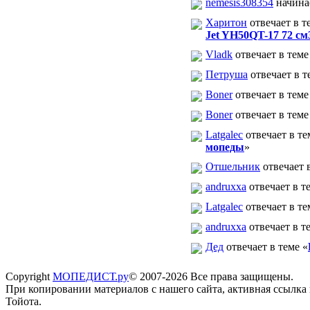
nemesis308354
начина
Харитон
отвечает в т
Jet YH50QT-17 72 см
Vladk
отвечает в теме
Петруша
отвечает в т
Boner
отвечает в теме
Boner
отвечает в теме
Latgalec
отвечает в те
мопеды
»
Отшельник
отвечает в
andruxxa
отвечает в т
Latgalec
отвечает в те
andruxxa
отвечает в т
Дед
отвечает в теме «
Copyright
МОПЕДИСТ.ру
© 2007-2026 Все права защищены.
При копировании материалов с нашего сайта, активная ссылка
Тойота.