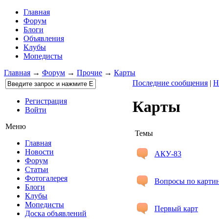
Главная
Форум
Блоги
Объявления
Клубы
Мопедисты
Главная
→
Форум
→
Прочие
→
Карты
Последние сообщения
|
Н
Регистрация
Карты
Войти
Меню
Темы
Главная
Новости
АКУ-83
Форум
Статьи
Фотогалерея
Вопросы по карти
Блоги
Клубы
Мопедисты
Первый карт
Доска объявлений