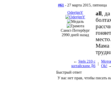
#61
- 27 марта 2015, пятница
OderjimY
all
, д
болта
рассч
Санкт-Петербург
гоняе
2990 дней назад
место
Мама 
труди
←
Stels 210 с
Мотов
|
китайским Д6
Ok!
Быстрый ответ
У вас нет прав, чтобы писать н