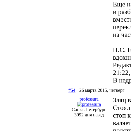
Еще н
и раз
вмест
перекл
на ча
П.С. 
вдохн
Редак
21:22
В нед
#54
- 26 марта 2015, четверг
professura
Заяц 
Стоял
Санкт-Петербург
стоп 
3992 дня назад
валяе
подст