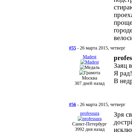
стира
проех
проще.
городе
велос
#55
- 26 марта 2015, четверг
Madest
profe
Заяц 
Я рад!
Москва
В нед
307 дней назад
#56
- 26 марта 2015, четверг
professura
Зря с
достр
Санкт-Петербург
исклю
3992 дня назад