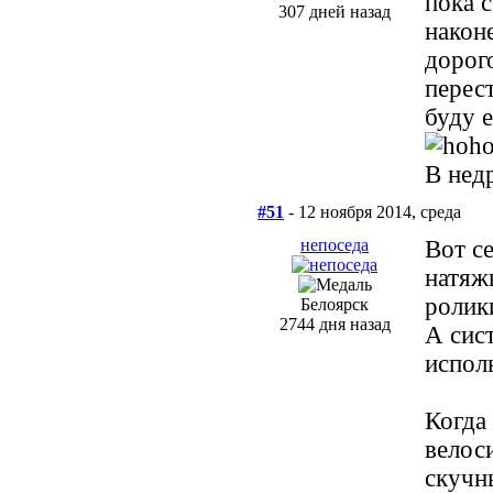
пока 
307 дней назад
након
дорог
перес
буду 
В нед
#51
- 12 ноября 2014, среда
непоседа
Вот се
натяж
ролик
Белоярск
2744 дня назад
А сис
исполь
Когда 
велос
скучн