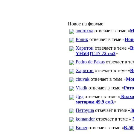
Новое на форуме
andruxxa
отвечает в теме «
М
Ролик
отвечает в теме «
Hon
Харитон
отвечает в теме «
В
YH50QT-17 72 см3
»
Pedro de Pakas
отвечает в те
Харитон
отвечает в теме «
В
chuvak
отвечает в теме «
Моп
Vladk
отвечает в теме «
Рото
Дед
отвечает в теме «
Колхо
мотором 49,9 см3.
»
Петруша
отвечает в теме «
З
komandor
отвечает в теме «
М
Boner
отвечает в теме «
В-50