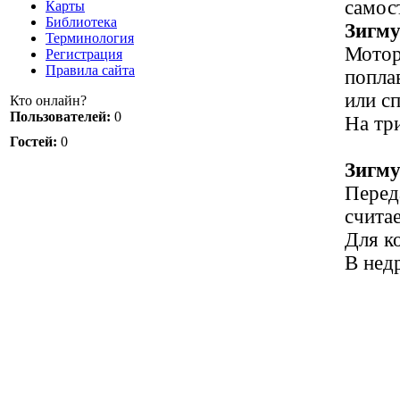
самос
Карты
Библиотека
Зигму
Терминология
Мотор
Регистрация
Правила сайта
попла
или с
Кто онлайн?
Пользователей:
0
На тр
Гостей:
0
Зигму
Перед
счита
Для к
В нед