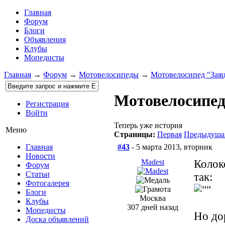
Главная
Форум
Блоги
Объявления
Клубы
Мопедисты
Главная
→
Форум
→
Мотовелосипеды
→
Мотовелосипед "Зая
Мотовелосипед
Регистрация
Войти
Теперь уже история
Меню
Страницы:
Первая
Предыдуща
#43
- 5 марта 2013, вторник
Главная
Новости
Madest
Колок
Форум
Статьи
так:
Фотогалерея
Блоги
Москва
Клубы
307 дней назад
Мопедисты
Но до
Доска объявлений