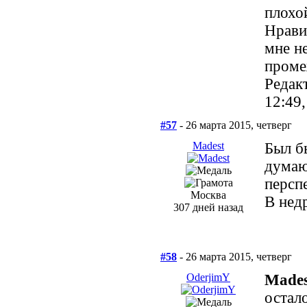
плохо
Нрави
мне н
проме
Редак
12:49
#57
- 26 марта 2015, четверг
Madest
Был б
думаю
перспе
Москва
В нед
307 дней назад
#58
- 26 марта 2015, четверг
OderjimY
Mades
остал