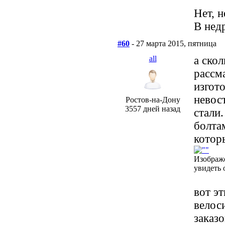
Нет, н
В нед
#60
- 27 марта 2015, пятница
all
а ско
рассм
изгото
невос
Ростов-на-Дону
3557 дней назад
стали
болта
котор
Изображ
увидеть 
вот э
велос
заказо