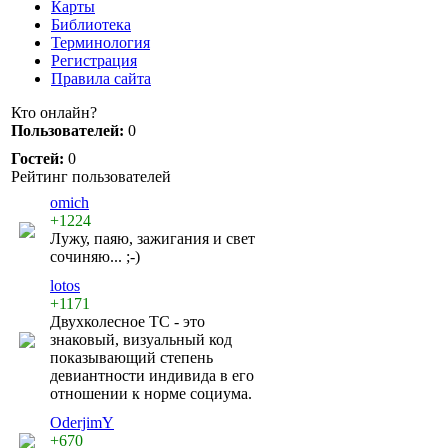
Карты
Библиотека
Терминология
Регистрация
Правила сайта
Кто онлайн?
Пользователей:
0
Гостей:
0
Рейтинг пользователей
omich
+1224
Лужу, паяю, зажигания и свет
сочиняю... ;-)
lotos
+1171
Двухколесное ТС - это
знаковый, визуальный код
показывающий степень
девиантности индивида в его
отношении к норме социума.
OderjimY
+670