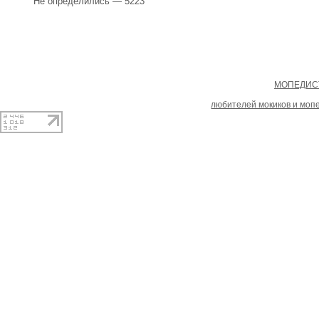
Не определились — 5223
Copyright
МОПЕДИСТ
При копировании материал
любителей мокиков и моп