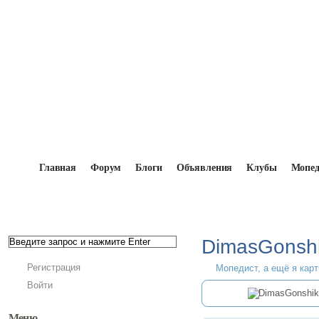
Главная
Форум
Блоги
Объявления
Клубы
Мопе
Главная
→
Мопедисты
→
DimasGonshikov
DimasGonsh
Регистрация
Мопедист, а ещё я карт
Войти
Меню