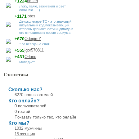
+1224
omich
Лужу, паяю, зажигания и свет
сочиняю... ;-)
+1171
lotos
Двухколесное ТС - это знаковый,
визуальный код показывающий
степень девиантности индивида в
его отношении к норме социума.
+670
OderjimY
Зло всегда не спит!
+555
jgor570811
+431
Orland
Мопедист
Статистика
Сколько нас?
6270 пользователей
Кто онлайн?
0 пользователей
0 гостей
Показать только тех, кто онлайн
Кто мы?
1032 мужчины
15 женщин