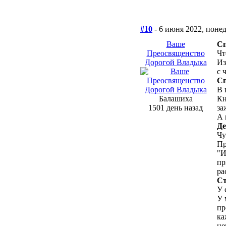
#10
- 6 июня 2022, поне
Ваше
Сп
Преосвященство
Чт
Дорогой Владыка
Из
с 
Сп
В 
Балашиха
Кн
1501 день назад
за
А 
Де
Чу
Пр
"И
пр
ра
Ст
У 
У 
пр
ка
не