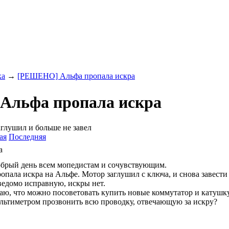
ка
→
[РЕШЕНО] Альфа пропала искра
льфа пропала искра
аглушил и больше не завел
ая
Последняя
а
брый день всем мопедистам и сочувствующим.
опала искра на Альфе. Мотор заглушил с ключа, и снова завести
ведомо исправную, искры нет.
аю, что можно посоветовать купить новые коммутатор и катушку.
льтиметром прозвонить всю проводку, отвечающую за искру?