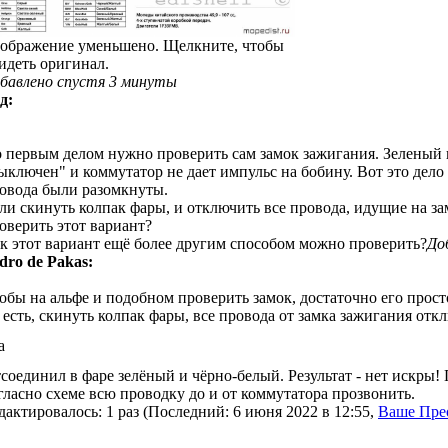
ображение уменьшено. Щелкните, чтобы
идеть оригинал.
бавлено спустя 3 минуты
д:
 первым делом нужно проверить сам замок зажигания. Зеленый 
ыключен" и коммутатор не дает импульс на бобину. Вот это дело
овода были разомкнуты.
ли скинуть колпак фары, и отключить все провода, идущие на за
оверить этот вариант?
к этот вариант ещё более другим способом можно проверить?
До
dro de Pakas:
обы на альфе и подобном проверить замок, достаточно его прост
 есть, скинуть колпак фары, все провода от замка зажигания отк
а
соединил в фаре зелёный и чёрно-белый. Результат - нет искры!
гласно схеме всю проводку до и от коммутатора прозвонить.
дактировалось: 1 раз (Последний: 6 июня 2022 в 12:55,
Ваше Пре