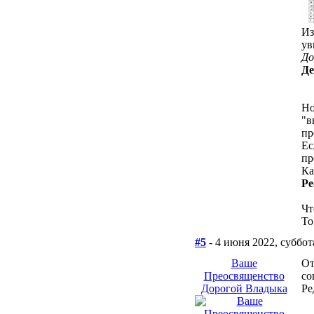
Из
ув
До
Де
Но
"в
пр
Ес
пр
Ка
Pe
Чт
То
#5
- 4 июня 2022, суббот
Ваше
От
Преосвященство
со
Дорогой Владыка
Ре