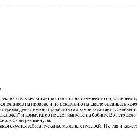
а
реключатель мультиметра ставится на измерение сопротивления,
конечников на проводе и по показанию на шкале оценивать каче
 первым делом нужно проверить сам замок зажигания. Зеленый 
ыключен" и коммутатор не дает импульс на бобину. Вот это дело
овода были разомкнуты.
акая скучная забота пусканье мыльных пузырей! Ну, так и кажетс