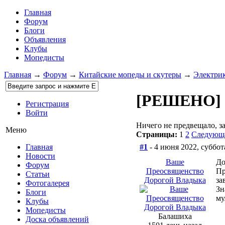
Главная
Форум
Блоги
Объявления
Клубы
Мопедисты
Главная
→
Форум
→
Китайские мопеды и скутеры
→
Электри
[РЕШЕНО] А
Регистрация
Войти
Ничего не предвещало, з
Меню
Страницы:
1
2
Следующ
#1
- 4 июня 2022, суббот
Главная
Новости
Ваше
До
Форум
Преосвященство
Пр
Статьи
Дорогой Владыка
за
Фотогалерея
Зн
Блоги
му
Клубы
Мопедисты
Балашиха
Доска объявлений