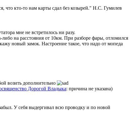
я, что кто-то нам карты сдал без козырей." Н.С. Гумилев
атора мне не встретилось ни разу.
да-либо на расстояния от 10км. При разборе фары, отломился
акажу новый замок. Настроение такое, что надо от мопеда
обой возить дополнительно
освященство Дорогой Владыка
: причина не указана)
и забыл. У себя выдергивал всю проводку и по новой