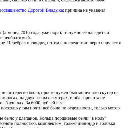
еосвященство Дорогой Владыка
: причина не указана)
 (а мопед 2016 года, уже пора), то нужно её наладить и
сс необратимый.
ное. Перебрал проводку, потом в последствии через пару лет и
и не интересно было, просто нужен был мопед или скутер на
дорогах, на двух разных скутерах, и оба варианта не
из бэушных. За 6000 рублей взял.
, поскольку там почти всё было по отдельности, только мотор
в не было у клапанов. Кольца поршневые были "в ноль"
 менять полностью, комплектом, только цилиндр и головка