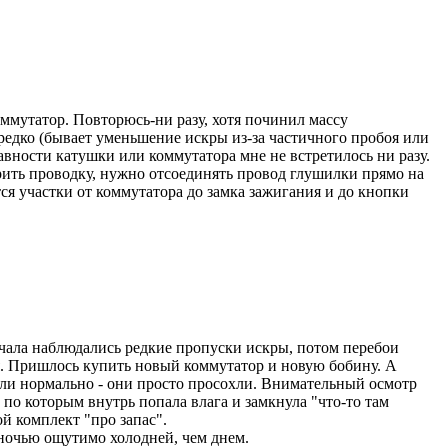
оммутатор. Повторюсь-ни разу, хотя починил массу
редко (бывает уменьшение искры из-за частичного пробоя или
вности катушки или коммутатора мне не встретилось ни разу.
рить проводку, нужно отсоединять провод глушилки прямо на
я участки от коммутатора до замка зажигания и до кнопки
ачала наблюдались редкие пропуски искры, потом перебои
ся. Пришлось купить новый коммутатор и новую бобину. А
тали нормально - они просто просохли. Внимательный осмотр
 по которым внутрь попала влага и замкнула "что-то там
й комплект "про запас".
и ночью ощутимо холодней, чем днем.