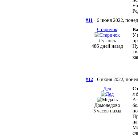
мо
Ре
#11
- 6 июня 2022, поне
Старичок
Ва
У 
Луганск
пр
486 дней назад
Ну
кв
ка
#12
- 6 июня 2022, поне
Дед
Ст
я 
А 
Домодедово
бо
5 часов назад
по
Пр
на
Мо
сл