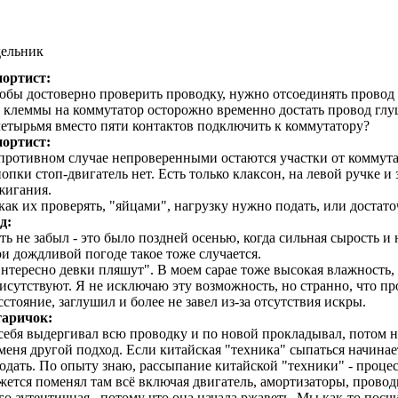
дельник
ортист:
обы достоверно проверить проводку, нужно отсоединять провод
 клеммы на коммутатор осторожно временно достать провод глуш
четырьмя вместо пяти контактов подключить к коммутатору?
ортист:
противном случае непроверенными остаются участки от коммутат
опки стоп-двигатель нет. Есть только клаксон, на левой ручке и 
жигания.
как их проверять, "яйцами", нагрузку нужно подать, или доста
д:
ть не забыл - это было поздней осенью, когда сильная сырость 
и дождливой погоде такое тоже случается.
нтересно девки пляшут". В моем сарае тоже высокая влажность, д
исутствуют. Я не исключаю эту возможность, но странно, что проя
сстояние, заглушил и более не завел из-за отсутствия искры.
аричок:
себя выдергивал всю проводку и по новой прокладывал, потом ни 
меня другой подход. Если китайская "техника" сыпаться начинает
одать. По опыту знаю, рассыпание китайской "техники" - проце
жется поменял там всё включая двигатель, амортизаторы, проводк
го аутентичная , потому что она начала ржаветь. Мы как-то посч