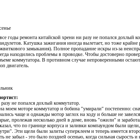
сенье
 все годы ремонта китайской хрени ни разу не попался дохлый к
андулетов. Катушка зажигания иногда вылетает, но тоже крайне 
жвиткового замыкания). Полное пропадание искры из-за неиспра
егда находились проблемы в проводке. Чтобы достоверно прове
зъеме коммутатора. В противном случае непроверенными остаютс
оп двигатель.
ельник
ортист:
 разу не попался дохлый коммутатор.
на моем моторе коммутатор и бобина "умирали" постепенно: сн
чались чаще и однажды мотор заглох на ходу и больше не завел
арые, пролежав несколько дней в доме, вновь "ожили" и зарабо
казал, что по границе корпуса и заливки компаундом были щели,
утри". Эти щели были залиты суперклеем и теперь имеется второ
ть не забыл - это было поздней осенью, когда сильная сырость 