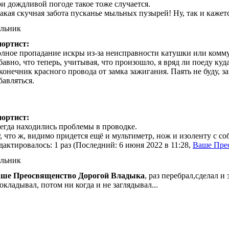
и дождливой погоде такое тоже случается.
акая скучная забота пусканье мыльных пузырей! Ну, так и кажетс
ельник
ортист:
лное пропадание искры из-за неисправности катушки или коммут
бавно, что теперь, учитывая, что произошло, я вряд ли поеду ку
конечник красного провода от замка зажигания. Паять не буду, з
бавляться.
ортист:
егда находились проблемы в проводке.
, что ж, видимо придется ещё и мультиметр, нож и изоленту с с
дактировалось: 1 раз (Последний: 6 июня 2022 в 11:28,
Ваше Пре
ельник
ше Преосвященство Дорогой Владыка
, раз перебрал,сделал 
окладывал, потом ни когда и не заглядывал...