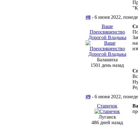
Пр
"К
#8
- 6 июня 2022, понед
Ваше
Сп
Преосвященство
По
Дорогой Владыка
За
на
из
Балашиха
1501 день назад
Сп
Вс
Ну
Ре
#9
- 6 июня 2022, понед
Старичок
Ва
пр
Луганск
486 дней назад