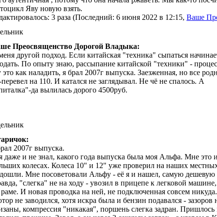
тоцикл Яву новую взять.
дактировалось: 3 раза (Последний: 6 июня 2022 в 12:15,
Ваше Пр
дельник
ше Преосвященство Дорогой Владыка:
меня другой подход. Если китайская "техника" сыпаться начинает
одать. По опыту знаю, рассыпание китайской "техники" - проце
 это как наладить, я брал 2007г выпуска. Заезженная, но все род
-перевел на 110. И катался не заглядывал. Не чё не спалось. А
питалка"-да вылилась дорого 4500руб.
дельник
аричок:
брал 2007г выпуска.
я даже и не знал, какого года выпуска была моя Альфа. Мне это 
льших колесах. Колеса 10" и 12" уже проверил на наших местных 
дошли. Мне посоветовали Альфу - её я и нашел, самую дешевую 
авда, "слегка" не на ходу - увозил в прицепе к легковой машине
 раме. И новая проводка на ней, не подключенная совсем никуда.
тор не заводился, хотя искра была и бензин подавался - зазоро
изаны, компрессия "никакая", поршень слегка задран. Пришлось