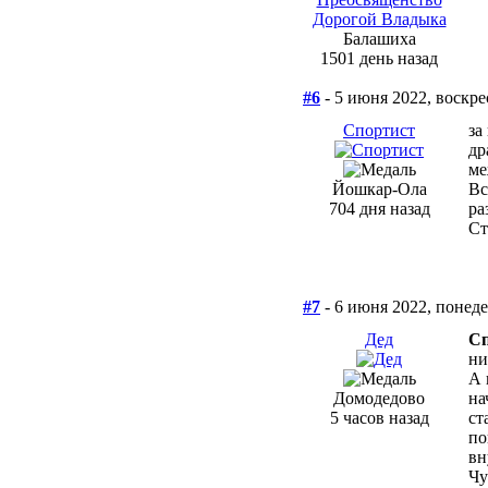
Балашиха
1501 день назад
#6
- 5 июня 2022, воскре
Спортист
за
др
ме
Йошкар-Ола
Вс
704 дня назад
ра
Ст
#7
- 6 июня 2022, понед
Дед
Сп
ни
А 
Домодедово
на
5 часов назад
ст
по
вн
Чу