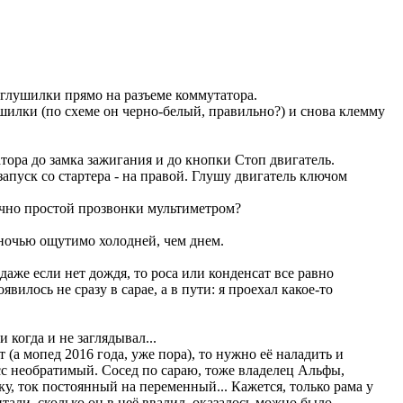
 глушилки прямо на разъеме коммутатора.
илки (по схеме он черно-белый, правильно?) и снова клемму
ора до замка зажигания и до кнопки Стоп двигатель.
запуск со стартера - на правой. Глушу двигатель ключом
точно простой прозвонки мультиметром?
и ночью ощутимо холодней, чем днем.
аже если нет дождя, то роса или конденсат все равно
вилось не сразу в сарае, а в пути: я проехал какое-то
когда и не заглядывал...
 (а мопед 2016 года, уже пора), то нужно её наладить и
сс необратимый. Сосед по сараю, тоже владелец Альфы,
у, ток постоянный на переменный... Кажется, только рама у
итали, сколько он в неё ввалил, оказалось можно было