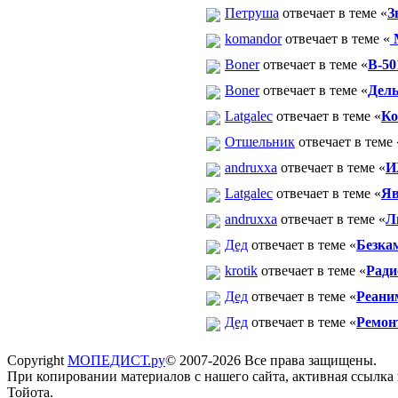
Петруша
отвечает в теме «
З
komandor
отвечает в теме «
М
Boner
отвечает в теме «
В-50
Boner
отвечает в теме «
Дель
Latgalec
отвечает в теме «
Ко
Отшельник
отвечает в теме 
andruxxa
отвечает в теме «
И
Latgalec
отвечает в теме «
Яв
andruxxa
отвечает в теме «
Л
Дед
отвечает в теме «
Безка
krotik
отвечает в теме «
Ради
Дед
отвечает в теме «
Реани
Дед
отвечает в теме «
Ремонт
Copyright
МОПЕДИСТ.ру
© 2007-2026 Все права защищены.
При копировании материалов с нашего сайта, активная ссылка
Тойота.