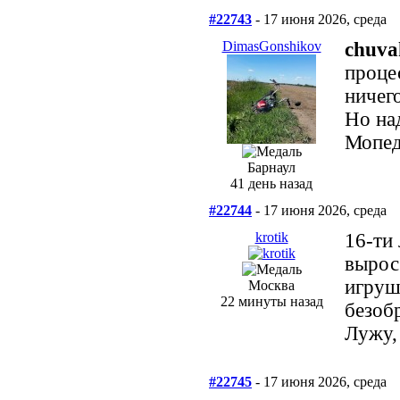
#22743
- 17 июня 2026, среда
DimasGonshikov
chuva
процес
ничего
Но на
Мопед
Барнаул
41 день назад
#22744
- 17 июня 2026, среда
krotik
16-ти 
вырос
игруш
Москва
22 минуты назад
безобр
Лужу,
#22745
- 17 июня 2026, среда