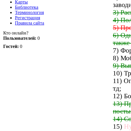
Карты
заводи
Библиотека
3) Ра
Терминология
Регистрация
4) Пол
Правила сайта
5) Пр
Кто онлайн?
6) Од
Пользователей:
0
также
Гостей:
0
7) Фо
8) Мо
9) Вы
10) Тр
11) О
тд;
12) Б
13) П
посты 
14) С
15)
Ну