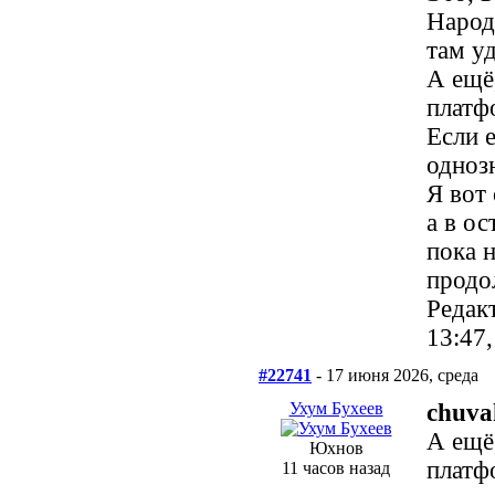
Народ 
там у
А ещё
платф
Если 
одноз
Я вот 
а в ос
пока 
продо
Редак
13:47
#22741
- 17 июня 2026, среда
Ухум Бухеев
chuva
А ещё
Юхнов
платф
11 часов назад