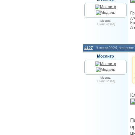
Гр
до
Москва
Кр
1 час назад
А 
#127
- 9 июня 2026, вторник
Мослитр
Москва
1 час назад
К
П
п
ц