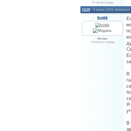
9 часов назад
#129
- 9 июня 2026, вторник
krotik
Е
м
п
к
Москва
3 минуты назад
д
С
Е
з
В
г
с
б
с
Я
у
В
а