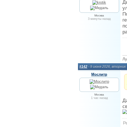
Д
у
П
Москва
3 минуты назад
г
п
р
Лу
#142
- 9 июня 2026, вторник
Мослитр
Москва
1 час назад
Д
с
Р