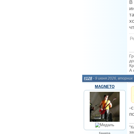
В
и
т
х
ч
Р
Гр
до
Кр
А 
#128
- 9 июня 2026, вторник
MAGNETO
-
п
"К
за
Кашира