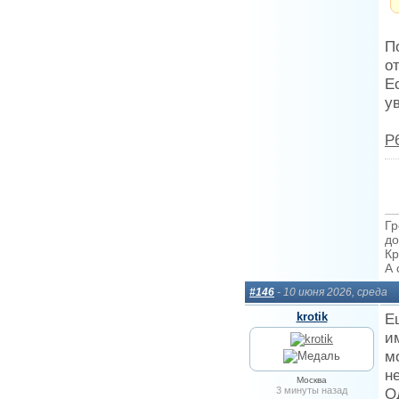
П
о
Е
у
P
Гр
до
Кр
А 
#146
- 10 июня 2026, среда
krotik
Е
и
м
н
Москва
3 минуты назад
О