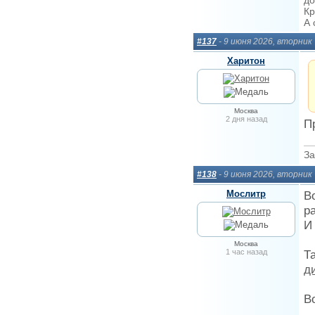
до
Кр
А 
#137
- 9 июня 2026, вторник
Харитон
Москва
2 дня назад
П
За
#138
- 9 июня 2026, вторник
Мослитр
В
р
И
Москва
1 час назад
Т
д
В