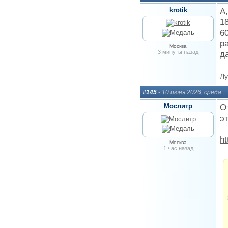
krotik
А
1
6
р
Москва
3 минуты назад
д
Лу
#145
- 10 июня 2026, среда
Мослитр
О
эт
ht
Москва
1 час назад