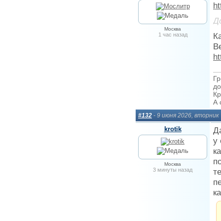
ht
Д
Москва
К
1 час назад
В
ht
Гр
до
Кр
А 
#132
- 9 июня 2026, вторник
krotik
Д
у
к
п
Москва
3 минуты назад
т
п
к