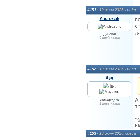
#151
- 10 июня 2026, среда
Androzzik
в
с
д
Динская
5 дней назад
#152
- 10 июня 2026, среда
Дед
А
Домодедово
1 день назад
т
"К
на
#153
- 10 июня 2026, среда