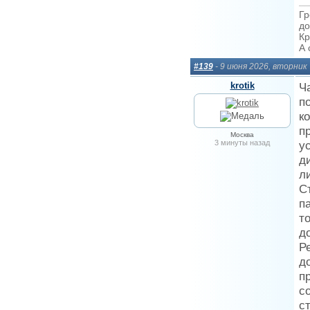
Гр
до
Кр
А 
#139
- 9 июня 2026, вторник
krotik
Ч
п
к
п
Москва
3 минуты назад
у
д
л
С
п
т
д
Р
д
п
с
с