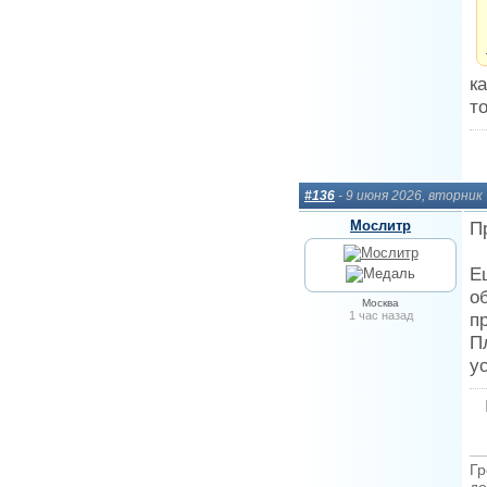
к
т
#136
- 9 июня 2026, вторник
Мослитр
П
Е
о
Москва
1 час назад
п
П
у
Гр