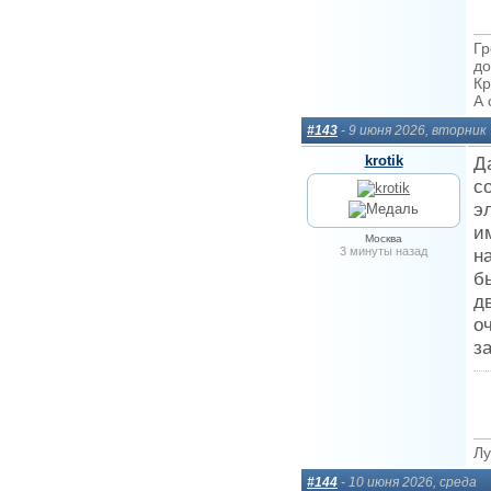
Гр
до
Кр
А 
#143
- 9 июня 2026, вторник
krotik
Д
с
э
и
Москва
3 минуты назад
н
б
д
о
з
Лу
#144
- 10 июня 2026, среда