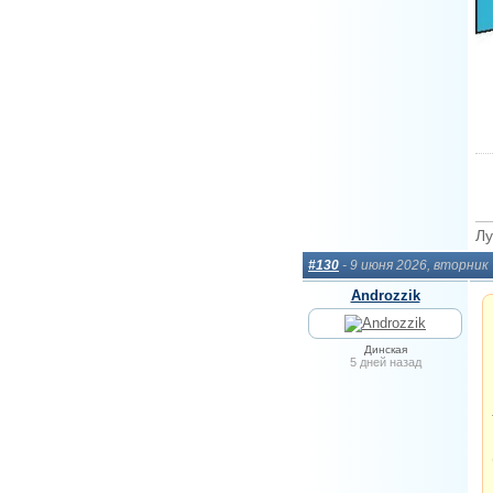
Лу
#130
- 9 июня 2026, вторник
Androzzik
Динская
5 дней назад