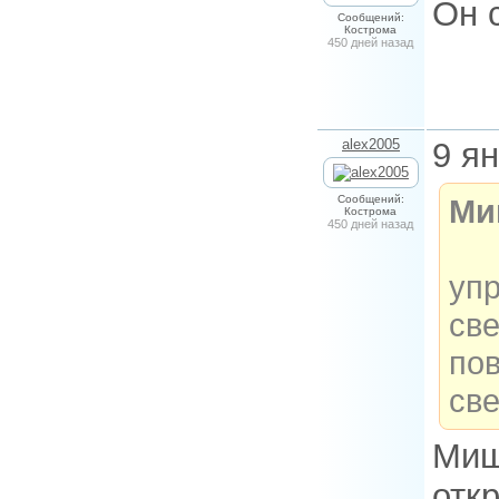
Он 
Сообщений:
Кострома
450 дней назад
alex2005
9 я
Сообщений:
Ми
Кострома
450 дней назад
уп
све
пов
св
Миш
отк