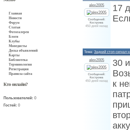
alex2005
17 
Главная
Есл
Новости
Сообщений:
Форум
Кострома
450 дней назад
Статьи
Фотогалерея
Блоги
Клубы
Мопедисты
Доска объявлений
Тема:
Задний стоп-сигнал 
Карты
Библиотека
alex2005
30 
Терминология
Регистрация
Воз
Правила сайта
Сообщений:
Кострома
к не
450 дней назад
Кто онлайн?
пат
Пользователей:
0
при
Гостей:
0
вто
акк