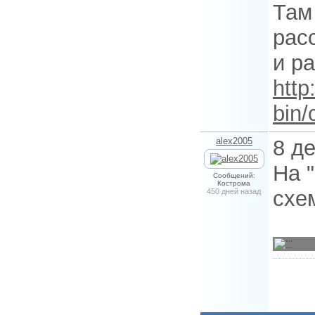
Там
рас
и р
http
bin/
alex2005
8 де
На 
Сообщений:
Кострома
схем
450 дней назад