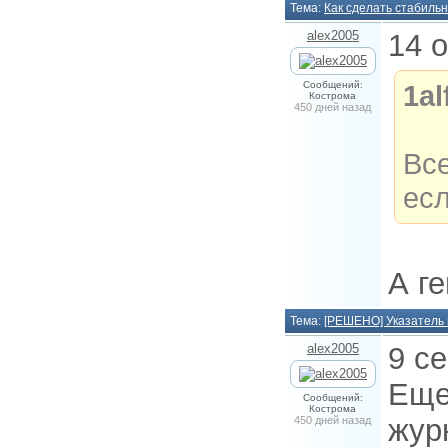
Тема:
Как сделать стабиль
alex2005
14 
Сообщений:
1al
Кострома
450 дней назад
Все
есл
А г
Тема:
[РЕШЕНО] Указатель 
alex2005
9 с
Еще
Сообщений:
Кострома
жур
450 дней назад