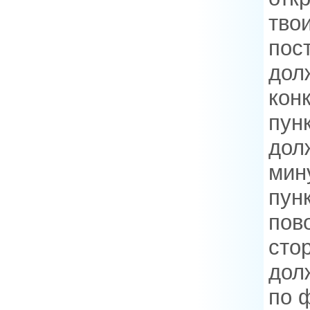
тво
пос
дол
кон
пунк
дол
мин
пунк
пов
сто
дол
по 