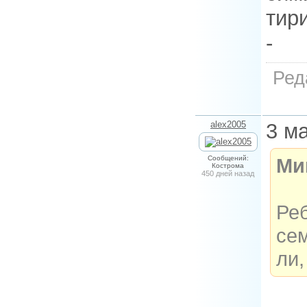
тир
-
Ред
alex2005
3 м
Сообщений:
Ми
Кострома
450 дней назад
Реб
се
ли,