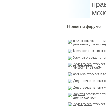
пра
мож
Новое на форуме
chuvak
отвечает в тем
двигателя для мопед
komandor
отвечает в т
Харитон
отвечает в те
Ухум Бухеев
отвечает 
YH50QT-17 72 см3
»
andruxxa
отвечает в т
Дед
отвечает в теме «
Дед
отвечает в теме «
Харитон
отвечает в те
других сайтов
»
Ухум Бухеев
отвечает 