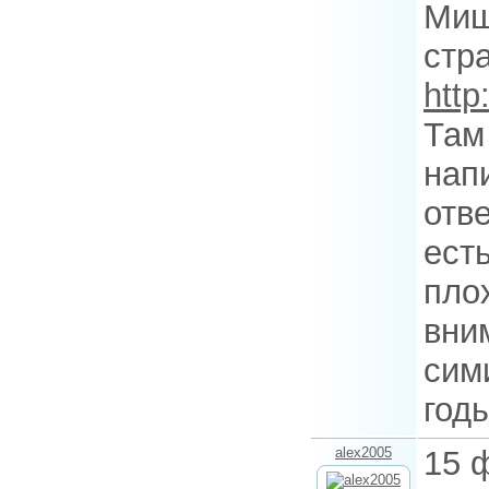
Миш
стра
http
Там
нап
отв
ест
пло
вни
сими
год
alex2005
15 