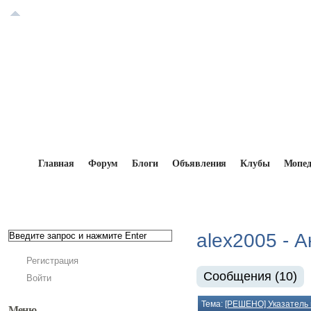
Главная
Форум
Блоги
Объявления
Клубы
Мопе
Главная
→
Форум
→
alex2005 - Активность на ф
alex2005 - 
Регистрация
Сообщения (10)
Войти
Тема:
[РЕШЕНО] Указатель 
Меню