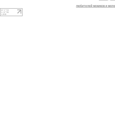
При копировании материал
любителей мокиков и моп