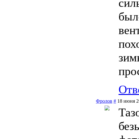
сил
был
вен
пох
зим
про
Отв
Фролов
#
18 июня 2
Таз
без