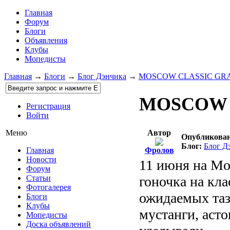
Главная
Форум
Блоги
Объявления
Клубы
Мопедисты
Главная
→
Блоги
→
Блог Дэнчика
→
MOSCOW CLASSIC GR
MOSCOW 
Регистрация
Войти
Автор
Меню
Опубликован
Блог:
Блог Д
Фролов
Главная
Новости
11 июня на Mo
Форум
гоночка на кл
Статьи
Фотогалерея
ожидаемых таз
Блоги
Клубы
мустанги, аст
Мопедисты
Доска объявлений