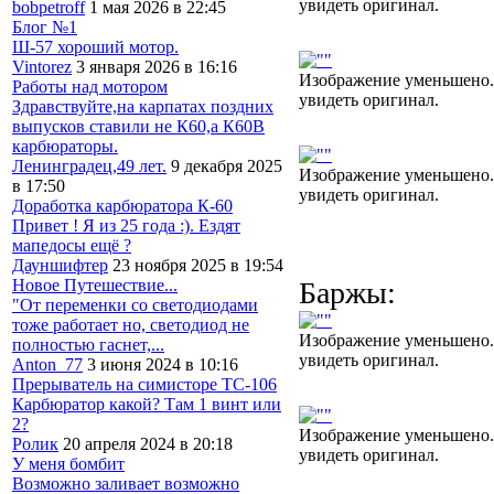
увидеть оригинал.
bobpetroff
1 мая 2026 в 22:45
Блог №1
Ш-57 хороший мотор.
Vintorez
3 января 2026 в 16:16
Изображение уменьшено.
Работы над мотором
увидеть оригинал.
Здравствуйте,на карпатах поздних
выпусков ставили не К60,а К60В
карбюраторы.
Ленинградец,49 лет.
9 декабря 2025
Изображение уменьшено.
в 17:50
увидеть оригинал.
Доработка карбюратора К-60
Привет ! Я из 25 года :). Ездят
мапедосы ещё ?
Дауншифтер
23 ноября 2025 в 19:54
Баржы:
Новое Путешествие...
"От переменки со светодиодами
тоже работает но, светодиод не
Изображение уменьшено.
полностью гаснет,...
увидеть оригинал.
Anton_77
3 июня 2024 в 10:16
Прерыватель на симисторе ТС-106
Карбюратор какой? Там 1 винт или
2?
Изображение уменьшено.
Ролик
20 апреля 2024 в 20:18
увидеть оригинал.
У меня бомбит
Возможно заливает возможно