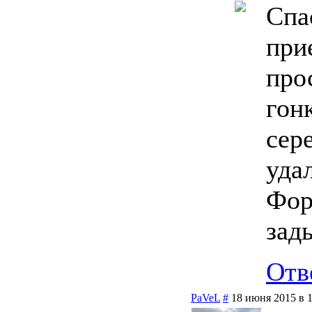
Спа
при
про
гон
сере
уда
Фор
зад
Отв
PaVeL
#
18 июня 2015 в 1