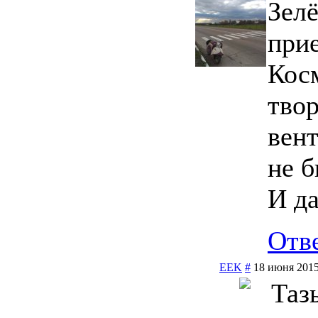
Зел
прие
Кос
твор
вен
не 
И да
Отв
EEK
#
18 июня 2015
Таз