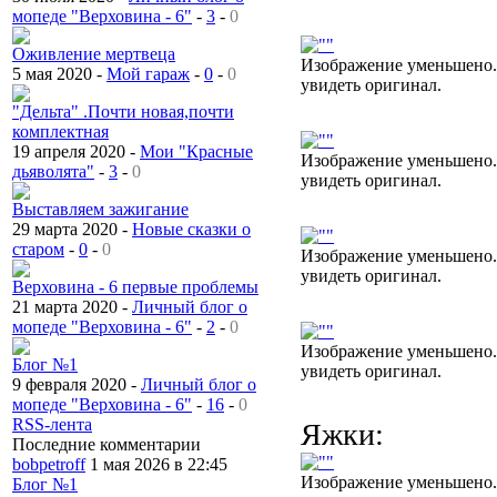
мопеде "Верховина - 6"
-
3
-
0
Оживление мертвеца
Изображение уменьшено.
5 мая 2020 -
Мой гараж
-
0
-
0
увидеть оригинал.
"Дельта" .Почти новая,почти
комплектная
19 апреля 2020 -
Мои "Красные
Изображение уменьшено.
дьяволята"
-
3
-
0
увидеть оригинал.
Выставляем зажигание
29 марта 2020 -
Новые сказки о
старом
-
0
-
0
Изображение уменьшено.
увидеть оригинал.
Верховина - 6 первые проблемы
21 марта 2020 -
Личный блог о
мопеде "Верховина - 6"
-
2
-
0
Изображение уменьшено.
Блог №1
увидеть оригинал.
9 февраля 2020 -
Личный блог о
мопеде "Верховина - 6"
-
16
-
0
RSS-лента
Яжки:
Последние комментарии
bobpetroff
1 мая 2026 в 22:45
Изображение уменьшено.
Блог №1