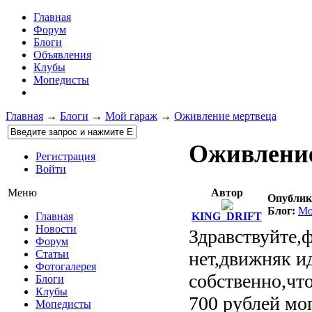
Главная
Форум
Блоги
Объявления
Клубы
Мопедисты
Главная
→
Блоги
→
Мой гараж
→
Оживление мертвеца
Оживление
Регистрация
Войти
Автор
Меню
Опублик
Блог:
Мо
KING_DRIFT
Главная
Новости
Здравствуйте,
Форум
нет,движняк и
Статьи
Фотогалерея
собственно,что
Блоги
Клубы
700 рублей мо
Мопедисты