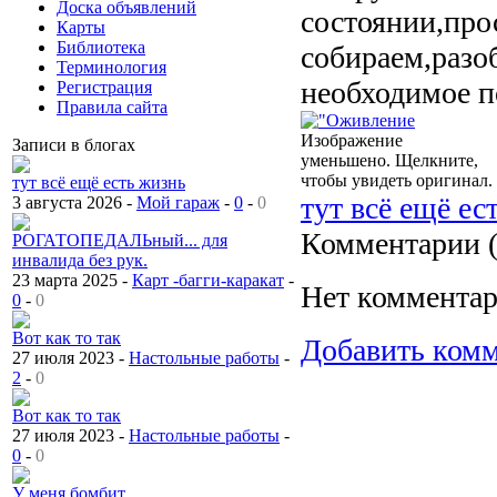
Доска объявлений
состоянии,про
Карты
Библиотека
собираем,разоб
Терминология
необходимое п
Регистрация
Правила сайта
Изображение
Записи в блогах
уменьшено. Щелкните,
чтобы увидеть оригинал.
тут всё ещё есть жизнь
тут всё ещё ес
3 августа 2026 -
Мой гараж
-
0
-
0
Комментарии 
РОГАТОПЕДАЛЬный... для
инвалида без рук.
23 марта 2025 -
Карт -багги-каракат
-
Нет комментар
0
-
0
Вот как то так
Добавить ком
27 июля 2023 -
Настольные работы
-
2
-
0
Вот как то так
27 июля 2023 -
Настольные работы
-
0
-
0
У меня бомбит