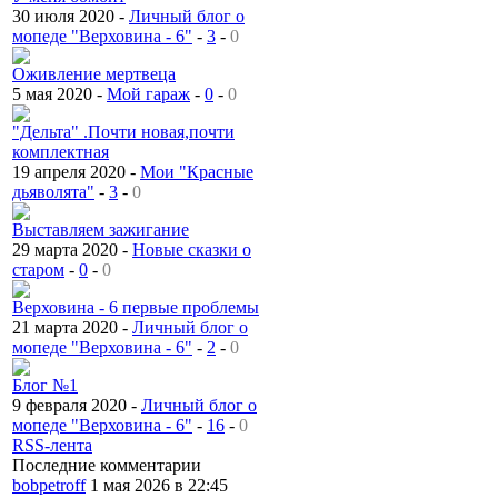
30 июля 2020 -
Личный блог о
мопеде "Верховина - 6"
-
3
-
0
Оживление мертвеца
5 мая 2020 -
Мой гараж
-
0
-
0
"Дельта" .Почти новая,почти
комплектная
19 апреля 2020 -
Мои "Красные
дьяволята"
-
3
-
0
Выставляем зажигание
29 марта 2020 -
Новые сказки о
старом
-
0
-
0
Верховина - 6 первые проблемы
21 марта 2020 -
Личный блог о
мопеде "Верховина - 6"
-
2
-
0
Блог №1
9 февраля 2020 -
Личный блог о
мопеде "Верховина - 6"
-
16
-
0
RSS-лента
Последние комментарии
bobpetroff
1 мая 2026 в 22:45