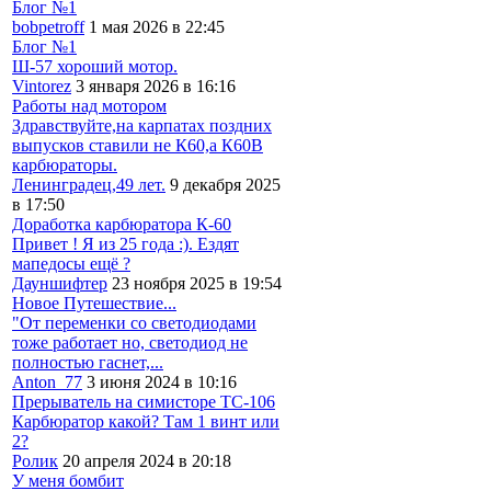
Блог №1
bobpetroff
1 мая 2026 в 22:45
Блог №1
Ш-57 хороший мотор.
Vintorez
3 января 2026 в 16:16
Работы над мотором
Здравствуйте,на карпатах поздних
выпусков ставили не К60,а К60В
карбюраторы.
Ленинградец,49 лет.
9 декабря 2025
в 17:50
Доработка карбюратора К-60
Привет ! Я из 25 года :). Ездят
мапедосы ещё ?
Дауншифтер
23 ноября 2025 в 19:54
Новое Путешествие...
"От переменки со светодиодами
тоже работает но, светодиод не
полностью гаснет,...
Anton_77
3 июня 2024 в 10:16
Прерыватель на симисторе ТС-106
Карбюратор какой? Там 1 винт или
2?
Ролик
20 апреля 2024 в 20:18
У меня бомбит