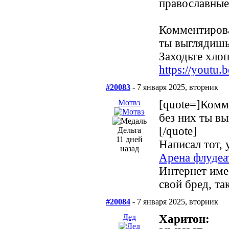
православные
Комментирова
ты выглядишь
Заходьте хлопц
https://yout
#20083
- 7 января 2025, вторник
Мотвэ
[quote=]Комм
без них ты вы
[/quote]
Дельта
11 дней
Написал тот, 
назад
Арена флудеа
Интернет име
свой бред, та
#20084
- 7 января 2025, вторник
Дед
Харитон: