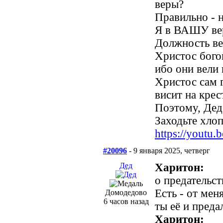
веры?
Правильно - н
Я в ВАШУ веру
Должность вер
Христос богом
ибо они вели
Христос сам г
висит на крес
Поэтому, Дед,
Заходьте хлопц
https://yout
#20096
- 9 января 2025, четверг
Дед
Харитон:
о предательст
Есть - от мен
Домодедово
6 часов назад
ты её и преда
Харитон: