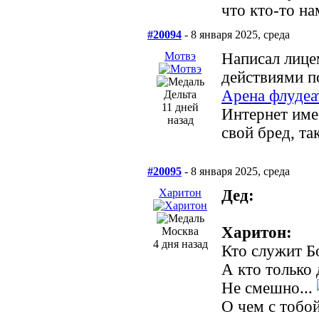
что кто-то на
#20094
- 8 января 2025, среда
Мотвэ
Написал лице
действиями по
Арена флудеа
Дельта
11 дней
Интернет име
назад
свой бред, та
#20095
- 8 января 2025, среда
Харитон
Дед:
Харитон:
Москва
4 дня назад
Кто служит Б
А кто только 
Не смешно...
О чем с тобо