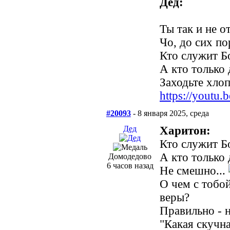
Дед:
Ты так и не о
Чо, до сих по
Кто служит Б
А кто только 
Заходьте хлопц
https://yout
#20093
- 8 января 2025, среда
Дед
Харитон:
Кто служит Б
А кто только 
Домодедово
6 часов назад
Не смешно...
О чем с тобо
веры?
Правильно - н
"Какая скучна