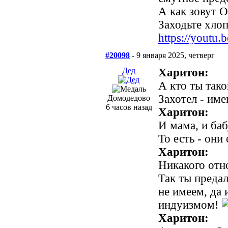
А как зовут 
Заходьте хлопц
https://yout
#20098
- 9 января 2025, четверг
Дед
Харитон:
А кто ты так
Захотел - име
Домодедово
6 часов назад
Харитон:
И мама, и б
То есть - они
Харитон:
Никакого отн
Так ты предал
не имеем, да 
индуизмом!
Харитон: