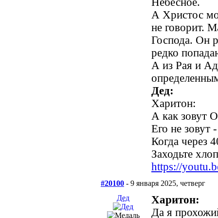
Небесное.
А Христос мо
не говорит. 
Господа. Он р
редко попада
А из Рая и Ад
определенным
Дед:
Харитон:
А как зовут 
Его не зовут -
Когда через 4
Заходьте хлопц
https://yout
#20100
- 9 января 2025, четверг
Дед
Харитон:
Да я прохожи