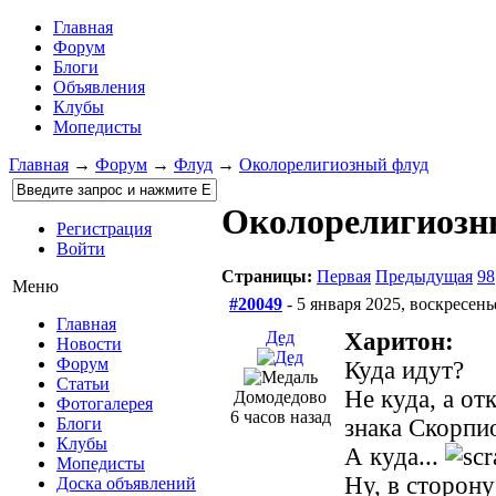
Главная
Форум
Блоги
Объявления
Клубы
Мопедисты
Главная
→
Форум
→
Флуд
→
Околорелигиозный флуд
Околорелигиозн
Регистрация
Войти
Страницы:
Первая
Предыдущая
98
Меню
#20049
- 5 января 2025, воскресень
Главная
Дед
Харитон:
Новости
Форум
Куда идут?
Статьи
Не куда, а от
Домодедово
Фотогалерея
6 часов назад
знака Скорпи
Блоги
Клубы
А куда...
Мопедисты
Ну, в сторону
Доска объявлений