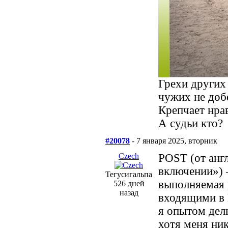
Грехи других 
чужих не доб
Крепчает нрав
А судьи кто?
#20078
- 7 января 2025, вторник
Сzech
POST (от анг
включении») 
Тегусигальпа
выполняемая 
526 дней
назад
входящими в 
я опытом делю
хотя меня ник