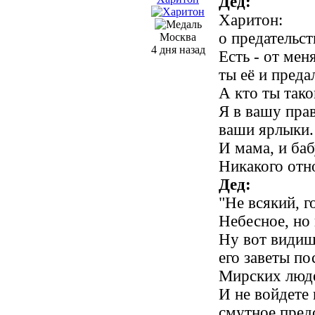
Дед:
Харитон:
о предательст
Москва
4 дня назад
Есть - от мен
ты её и преда
А кто ты так
Я в вашу прав
ваши ярлыки.
И мама, и б
Никакого отн
Дед:
"Не всякий, 
Небесное, но
Ну вот видиш
его заветы п
Мирских люде
И не войдете 
смутное пред