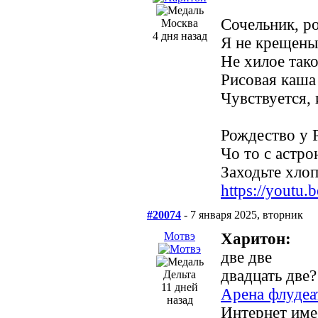
Сочельник, ро
Москва
4 дня назад
Я не крещены
Не хилое та
Рисовая каша
Чувствуется, 
Рождество у Р
Чо то с астро
Заходьте хлопц
https://yout
#20074
- 7 января 2025, вторник
Мотвэ
Харитон:
две две
двадцать две?
Дельта
11 дней
Арена флудеа
назад
Интернет име