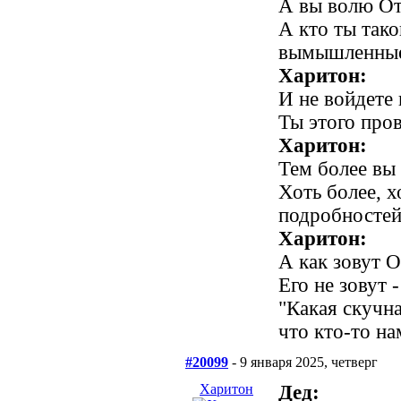
А вы волю От
А кто ты тако
вымышленные
Харитон:
И не войдете 
Ты этого про
Харитон:
Тем более вы 
Хоть более, х
подробностей.
Харитон:
А как зовут 
Его не зовут -
"Какая скучна
что кто-то на
#20099
- 9 января 2025, четверг
Харитон
Дед: