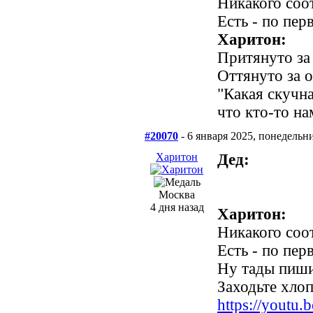
Никакого соот
Есть - по пе
Харитон:
Притянуто за
Оттянуто за 
"Какая скучна
что кто-то на
#20070
- 6 января 2025, понедельн
Харитон
Дед:
Москва
4 дня назад
Харитон:
Никакого соот
Есть - по пе
Ну тады пиши
Заходьте хлопц
https://yout