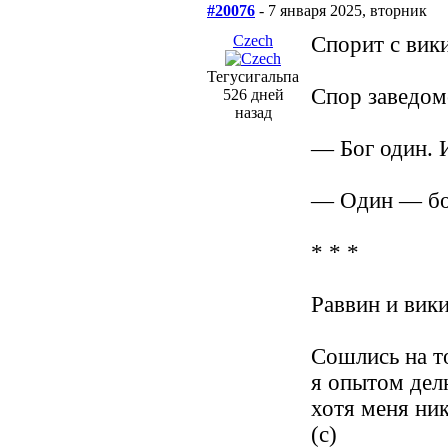
#20076
- 7 января 2025, вторник
Сzech
Спорит с вик
Тегусигальпа
Спор заведом
526 дней
назад
— Бог один. 
— Один — бог
* * *
Раввин и вик
Сошлись на то
я опытом делю
хотя меня ник
(c)