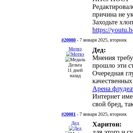
Редактировало
причина не ук
Заходьте хлопц
https://yout
#20080
- 7 января 2025, вторник
Мотвэ
Дед:
Мнения требу
прошло эти с
Дельта
11 дней
Очередная глу
назад
качественных
Арена флудеа
Интернет име
свой бред, та
#20081
- 7 января 2025, вторник
Дед
Харитон:
для этого и 