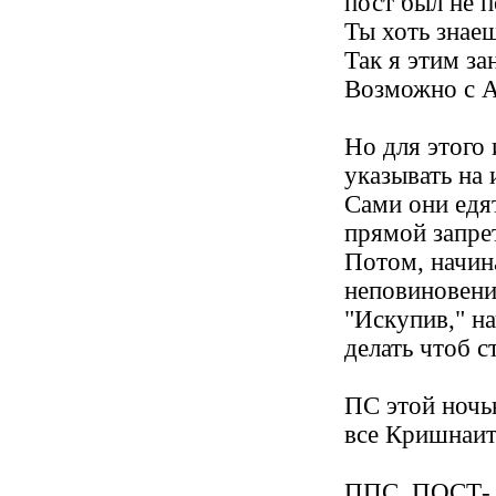
пост был не п
Ты хоть знаеш
Так я этим з
Возможно с 
Но для этого
указывать на
Сами они едят
прямой запре
Потом, начин
неповиновения
"Искупив," н
делать чтоб с
ПС этой ночь
все Кришнаит
ППС. ПОСТ- П