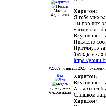
Харитон:
Москва
4 дня назад
Я тебе уже ра
Ты про них ра
упоминал об и
Вкусов шесть,
Никакого соот
Притянуто за
Заходьте хлопц
https://yout
#20069
- 6 января 2025, понедельн
Дед
Харитон:
Вкусов шесть,
А ты хотел б
Домодедово
6 часов назад
Слишком жирн
Харитон: