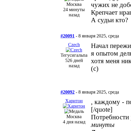
чужих не доб
Москва
24 минуты
Крепчает нрав
назад
А судьи кто?
#20091
- 8 января 2025, среда
Сzech
Начал пережи
я опытом делю
Тегусигальпа
хотя меня ник
526 дней
назад
(c)
#20092
- 8 января 2025, среда
Харитон
, каждому - п
[/quote]
Потребности у
Москва
4 дня назад
минуты