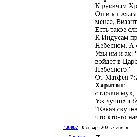
К русичам Хр
Он и к грекам
менее, Визан
Есть такое сл
К Индусам пр
Небесном. А 
Увы им и ах:
войдет в Цар
Небесного."
От Матфея 7:
Харитон:
отделяй мух, 
Уж лучше я бу
"Какая скучна
что кто-то на
#20097
- 9 января 2025, четверг
Харитон