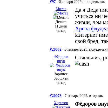
#97
- 6 января 2025, понедельник
Мотвэ
Да я Деда име
учиться ни ч
жизни, чем м
Дельта
11 дней
Арена флудеа
назад
Интернет име
свой бред, та
#20072
- 6 января 2025, понедельн
Фёдоров
Сочельник, ро
внук
Заринск
568 дней
назад
#20073
- 7 января 2025, вторник
Харитон
Фёдоров вну