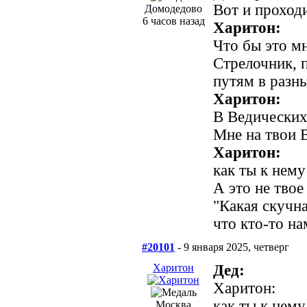
Вот и проходи
Домодедово
6 часов назад
Харитон:
Что бы это м
Стрелочник, 
путям в разны
Харитон:
В Ведических
Мне на твои В
Харитон:
как ты к нем
А это не твое
"Какая скучна
что кто-то на
#20101
- 9 января 2025, четверг
Харитон
Дед:
Харитон:
как ты к нем
Москва