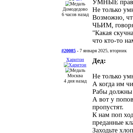
УМНЫЕ право
Не только умн
Домодедово
6 часов назад
Возможно, чт
ЧЬИМ, гово
"Какая скучна
что кто-то на
#20085
- 7 января 2025, вторник
Харитон
Дед:
Не только умн
Москва
4 дня назад
А когда им чи
Рабы должны р
А вот у попо
пропустят.
К нам поп хо
преданные кла
Заходьте хлопц