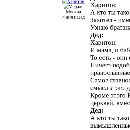
Харитон:
А кто ты так
Москва
4 дня назад
Захотел - име
Узнаю братана
Дед:
Харитон:
И мама, и б
То есть - они
Ничего подоб
православные 
Самое главно
смысл этого д
Кроме этого 
церквей, вме
Дед:
А кто ты тако
вымышленные