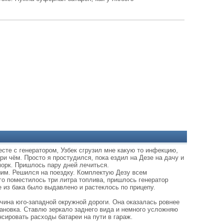
сте с генератором, Узбек сгрузил мне какую то инфекцию,
ри чём. Просто я простудился, пока ездил на Дезе на дачу и
морк. Пришлось пару дней лечиться.
шим. Решился на поездку. Комплектую Дезу всем
го поместилось три литра топлива, пришлось генератор
е из бака было выдавлено и растеклось по прицепу.
чина юго-западной окружной дороги. Она оказалась ровнее
тановка. Ставлю зеркало заднего вида и немного усложняю
сировать расходы батареи на пути в гараж.