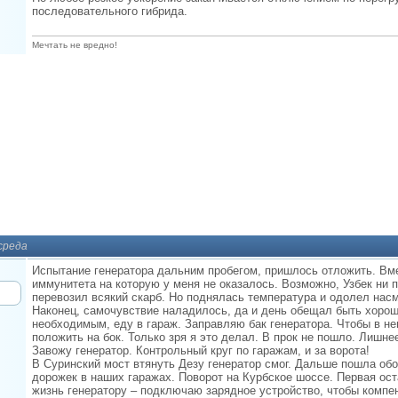
последовательного гибрида.
Мечтать не вредно!
 среда
Испытание генератора дальним пробегом, пришлось отложить. Вме
иммунитета на которую у меня не оказалось. Возможно, Узбек ни п
перевозил всякий скарб. Но поднялась температура и одолел нас
Наконец, самочувствие наладилось, да и день обещал быть хоро
необходимым, еду в гараж. Заправляю бак генератора. Чтобы в не
положить на бок. Только зря я это делал. В прок не пошло. Лишне
Завожу генератор. Контрольный круг по гаражам, и за ворота!
В Суринский мост втянуть Дезу генератор смог. Дальше пошла обо
дорожек в наших гаражах. Поворот на Курбское шоссе. Первая ос
жизнь генератору – подключаю зарядное устройство, чтобы компен