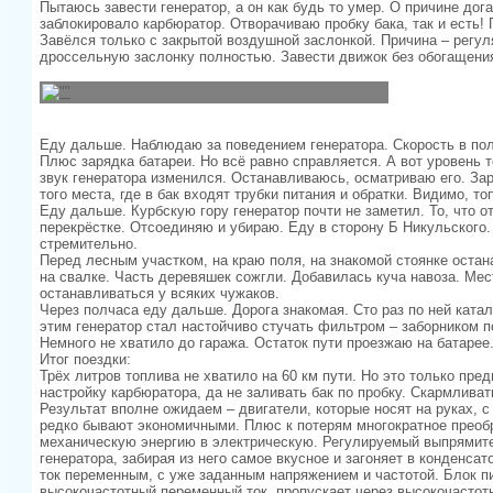
Пытаюсь завести генератор, а он как будь то умер. О причине до
заблокировало карбюратор. Отворачиваю пробку бака, так и есть!
Завёлся только с закрытой воздушной заслонкой. Причина – регул
дроссельную заслонку полностью. Завести движок без обогащения 
Еду дальше. Наблюдаю за поведением генератора. Скорость в пол
Плюс зарядка батареи. Но всё равно справляется. А вот уровень 
звук генератора изменился. Останавливаюсь, осматриваю его. За
того места, где в бак входят трубки питания и обратки. Видимо, то
Еду дальше. Курбскую гору генератор почти не заметил. То, что 
перекрёстке. Отсоединяю и убираю. Еду в сторону Б Никульского.
стремительно.
Перед лесным участком, на краю поля, на знакомой стоянке оста
на свалке. Часть деревяшек сожгли. Добавилась куча навоза. Мес
останавливаться у всяких чужаков.
Через полчаса еду дальше. Дорога знакомая. Сто раз по ней ката
этим генератор стал настойчиво стучать фильтром – заборником по
Немного не хватило до гаража. Остаток пути проезжаю на батарее
Итог поездки:
Трёх литров топлива не хватило на 60 км пути. Но это только пр
настройку карбюратора, да не заливать бак по пробку. Скармливат
Результат вполне ожидаем – двигатели, которые носят на руках, 
редко бывают экономичными. Плюс к потерям многократное преобр
механическую энергию в электрическую. Регулируемый выпрямите
генератора, забирая из него самое вкусное и загоняет в конденсат
ток переменным, с уже заданным напряжением и частотой. Блок пи
высокочастотный переменный ток, пропускает через высокочастот