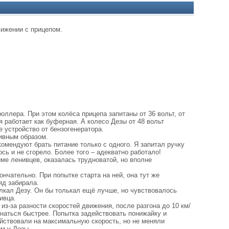
вижении с прицепом.
роллера. При этом колёса прицепа запитаны от 36 вольт, от
я работает как буферная. А колесо Дезы от 48 вольт
е устройство от бензогенератора.
тивным образом.
комендуют брать питание только с одного. Я запитал ручку
ось и не сгорело. Более того – адекватно работало!
име ленивцев, оказалась трудноватой, но вполне
ончательно. При попытке старта на ней, она тут же
яд забирала.
олкал Дезу. Он бы толькал ещё лучше, но чувствовалось
ивца.
из-за разности скоростей движения, после разгона до 10 км/
гнаться быстрее. Попытка задействовать понижайку и
ействовали на максимальную скорость, но не меняли
ем у Дезы.