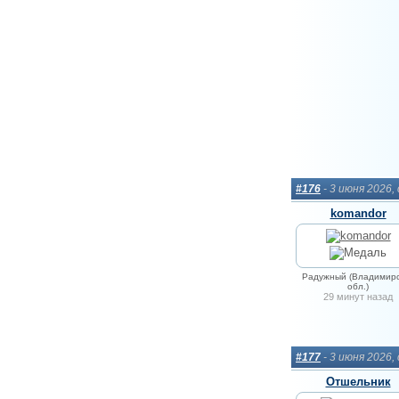
#176
- 3 июня 2026,
komandor
Радужный (Владимирс
обл.)
29 минут назад
#177
- 3 июня 2026,
Отшельник