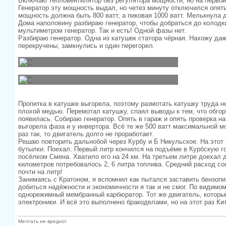
Включаю тепловентилятор без регулятора мощности, но на первой 
Генератор эту мощность выдал, но четез минуту отключился опять
мощность должна быть 800 ватт, а пиковая 1000 ватт. Мелькнула д
Дома наполовину разбираю генератор, чтобы добраться до колодк
мультиметром генератор. Так и есть! Одной фазы нет.
Разбираю генератор. Одна из катушек статора чёрная. Нахожу даж
перекручены, замкнулись и один перегорел.
Пропитка в катушке выгорела, поэтому размотать катушку труда н
плохой медью. Перемотал катушку, спаял выводы к тем, что обго
появилась. Собираю генератор. Опять в гараж и опять проверка н
выгорела фаза и у инвертора. Всё те же 500 ватт максимальной м
раз так, то двигатель долго не проработает.
Решаю повторить дальнобой через Курбу и Б Никульское. На этот 
бутылки. Поехал. Первый литр кончился на подъёме в Курбскую го
посёлком Смена. Хватило его на 24 км. На третьем литре доехал д
километров потребовалось 2, 6 литра топлива. Средний расход с
почти на литр!
Занимаясь с Кратоном, я вспомнил как пытался заставить бензопи
добиться надёжности и экономичности я так и не смог. По видимом
однорежимный мембранный карбюратор. Тот же двигатель, который 
электроники. И всё это выполнено бракоделами, но на этот раз Ки
Мечтать не вредно!