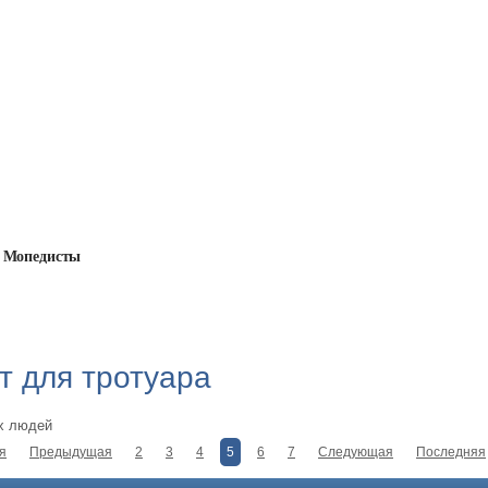
Мопедисты
орт для тротуара
т для тротуара
х людей
я
Предыдущая
2
3
4
5
6
7
Следующая
Последняя