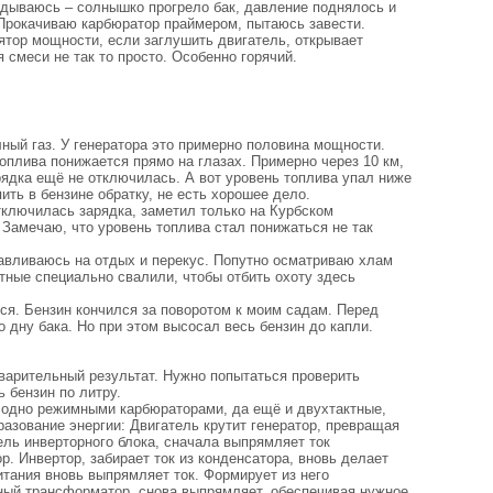
гадываюсь – солнышко прогрело бак, давление поднялось и
 Прокачиваю карбюратор праймером, пытаюсь завести.
ятор мощности, если заглушить двигатель, открывает
смеси не так то просто. Особенно горячий.
ный газ. У генератора это примерно половина мощности.
топлива понижается прямо на глазах. Примерно через 10 км,
рядка ещё не отключилась. А вот уровень топлива упал ниже
пить в бензине обратку, не есть хорошее дело.
отключилась зарядка, заметил только на Курбском
 Замечаю, что уровень топлива стал понижаться не так
навливаюсь на отдых и перекус. Попутно осматриваю хлам
тные специально свалили, чтобы отбить охоту здесь
лся. Бензин кончился за поворотом к моим садам. Перед
 дну бака. Но при этом высосал весь бензин до капли.
.
едварительный результат. Нужно попытаться проверить
ь бензин по литру.
с одно режимными карбюраторами, да ещё и двухтактные,
азование энергии: Двигатель крутит генератор, превращая
ль инверторного блока, сначала выпрямляет ток
ор. Инвертор, забирает ток из конденсатора, вновь делает
тания вновь выпрямляет ток. Формирует из него
ный трансформатор, снова выпрямляет, обеспечивая нужное