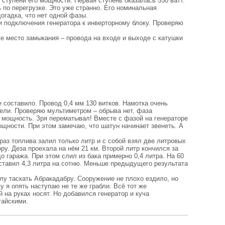
ступени его мощности. Первая ступень оказалась 550 ватт.
 по перегрузке. Это уже странно. Его номинальная
огадка, что нет одной фазы.
и подключения генератора к инверторному блоку. Проверяю
е место замыкания – провода на входе и выходе с катушки
е составило. Провод 0,4 мм 130 витков. Намотка очень
рели. Проверяю мультиметром – обрыва нет, фаза
а мощность. Зря перематывал! Вместе с фазой на генераторе
ощности. При этом замечаю, что шатун начинает звенеть. А
раз топлива залил только литр и с собой взял две литровых
ру. Деза проехала на нём 21 км. Второй литр кончился за
о гаража. При этом слил из бака примерно 0,4 литра. На 60
оставил 4,3 литра на сотню. Меньше предыдущего результата
лу таскать Абракадабру. Сооружение не плохо ездило, но
у я опять наступаю не те же грабли. Всё тот же
на руках носят. Но добавился генератор и куча
тайскими.