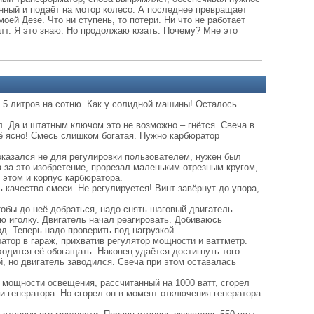
нный и подаёт на мотор колесо. А последнее превращает
оей Дезе. Что ни ступень, то потери. Ни что не работает
атт. Я это знаю. Но продолжаю юзать. Почему? Мне это
5 литров на сотню. Как у солидной машины! Осталось
. Да и штатным ключом это не возможно – гнётся. Свеча в
сё ясно! Смесь слишком богатая. Нужно карбюратор
 оказался не для регулировки пользователем, нужен был
 за это изобретение, прорезал маленьким отрезным кругом,
 этом и корпус карбюратора.
 качество смеси. Не регулируется! Винт завёрнут до упора,
тобы до неё добраться, надо снять шаговый двигатель
ю иголку. Двигатель начал реагировать. Добиваюсь
д. Теперь надо проверить под нагрузкой.
ратор в гараж, прихватив регулятор мощности и ваттметр.
ходится её обогащать. Наконец удаётся достигнуть того
, но двигатель заводился. Свеча при этом оставалась
 мощности освещения, рассчитанный на 1000 ватт, сгорел
и генератора. Но сгорел он в момент отключения генератора