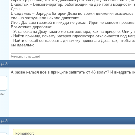
В-шестых – Бензогенератор, работающий на две трети мощности, 
Дезы.
В-седьмых – Зарядка батареи Дезы во время движения оказалась 
сильно затрудняло начало движения.
Итог: Дальше гаражей я никуда не уехал. Идея не совсем провальн
Возможная доработка:
- Установка на Дезу такого же контроллера, как на прицепе. Они ун
- Найти причину, почему батарея гироскутера отключается под наг
- Найти способ согласовать динамику прицепа и Дезы так, чтобы 
бы идеально!
Мечтать не вредно!
 среда
А разве нельзя всё в принципе запитать от 48 вольт? И внедрить 
кая
 среда
komandor: