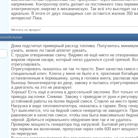
напряжение. Контроллер опять делает из постоянного тока переме
электрическую энергию в механическую. Так всё это выглядит на м
идеально. В итоге от двух лошадиных сил остаются жалкие 350 в
интересно! Пока.
Мечтать не вредно!
 понедельник
Дома подсчитал примерный расход топлива. Получилось минимум 
узнать, можно ли такой аппетит урезать.
С трудом отворачиваю свечу. Видимо её ещё никто не отворачивал
жирном чёрном нагаре, который легко удалился сухой тряпкой. В
отрегулировать.
Отрегулировать оказалось не так то просто. Винт качества смеси
специальный ключ. Ключа у меня не было и я, проклиная Китайцев
установленным в бормашинку, шлиц в головке винта, распахав при
Выношу бензогенератор во двор, завожу и пытаюсь отрегулировать
а двигатель на это не реагирует.
Хорошо! Есть ещё и иголка в дроссельной заслонке. Вот только ч
привода заслонки. Снимаю. Завожу с приводом от руки и регулиру
устойчивой работы на более бедной смеси. Ставлю на место приво
Нагрузка в виде тепловентилятора, оказалась в гараже. Везу гене
Тут выясняется, что на бедной смеси генератор не заводится. При
равновесия в качестве смеси, чтобы она была максимально бедной
чёрной. Добиться нормального обеднения мне так и не удалось.
Проверяю мощность генератора под нагрузкой. Бытовой регулятор
при первом же включении, пропуская через себя 600 ватт мощност
по перегрузке.