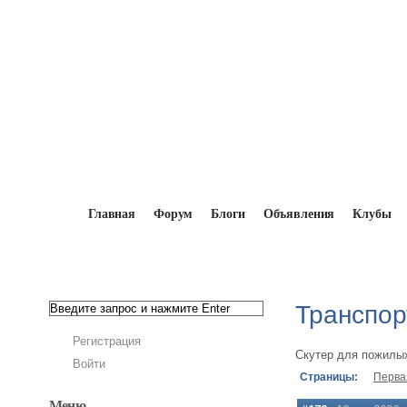
Главная
Форум
Блоги
Объявления
Клубы
Главная
→
Форум
→
Электрички
→
Трансп
Транспор
Регистрация
Скутер для пожилы
Войти
Страницы:
Перва
Меню