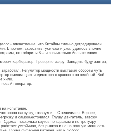
здалось впечатление, что Китайцы сильно деградировали.
бин. Впрочем, скрестить гуся ежа и ужа, удалось вполне
лограмм, но габариты были значительно больше своих
мером карбюратор. Проверяю искру. Заводить буду завтра,
 заработал. Регулятор мощности выставил обороты чуть
ертор сменил цвет индикатора с красного на зелёный. Всё
е хило.
 новый генератор.
 на испытание.
чувствовав нагрузку, газанул и… Отключился. Вернее,
регрузку и самообесточился. Глушу двигатель, завожу
л! Сделал несколько кругов по гаражам и по тротуару
р работает устойчиво, без рывков и не на полную мощность.
зке. Нужна буферная батарея, как у любого