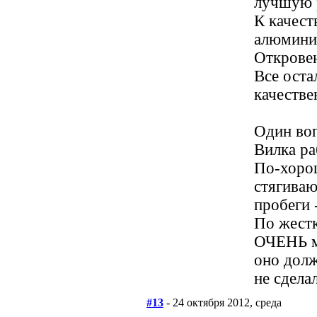
лучшую 
К качест
алюмини
Откровен
Все оста
качестве
Один воп
Вилка раб
По-хорош
стягиваю
пробеги 
По жестк
ОЧЕНЬ мн
оно долж
не сделал
#13
- 24 октября 2012, среда