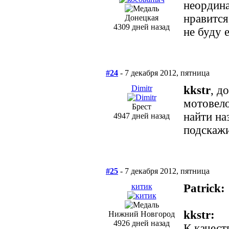
неордина
нравится
Донецкая
4309 дней назад
не буду 
#24
- 7 декабря 2012, пятница
Dimitr
kkstr
, д
мотовело
Брест
найти на
4947 дней назад
подскажи
#25
- 7 декабря 2012, пятница
китик
Patrick:
kkstr:
Нижний Новгород
4926 дней назад
К качест