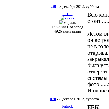
#29
- 8 декабря 2012, суббота
китик
Всю конс
стоит .....
Нижний Новгород
4926 дней назад
Летом ви
он встро
не в гол
открывал
закрывал
была уст
отверсти
системы 
фото ...
И написа
#30
- 8 декабря 2012, суббота
Patrick
EEK: