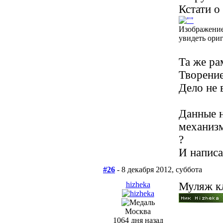
Кстати о
Изображение
увидеть ори
Та же ра
Творение
Дело не 
Данные н
механизм
?
И написа
#26
- 8 декабря 2012, суббота
hizheka
Муляж к
Москва
1064 дня назад