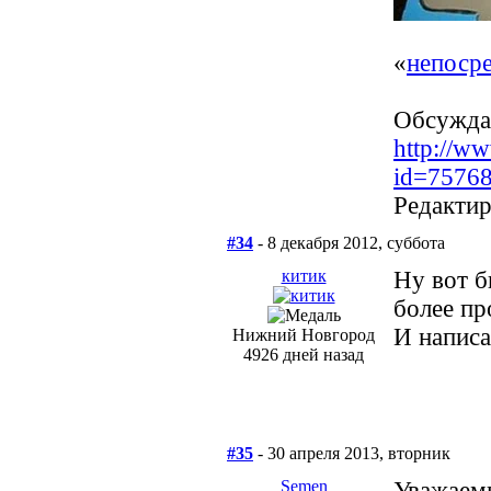
«
непосре
Обсуждал
http://w
id=7576
Редактир
#34
- 8 декабря 2012, суббота
китик
Ну вот б
более пр
И написа
Нижний Новгород
4926 дней назад
#35
- 30 апреля 2013, вторник
Semen
Уважае