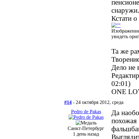
пенсионе
снаружи
Кстати о
Изображение
увидеть ори
Та же ра
Творение
Дело не 
Редактир
02:01)
ONE LO
#14
- 24 октября 2012, среда
Pedro de Pakas
Да наобо
похожая 
фальшбак
Санкт-Петербург
1 день назад
Выглядит