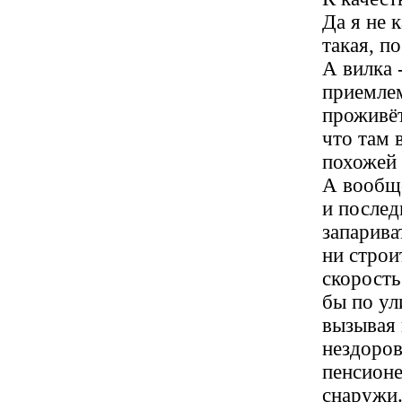
Да я не 
такая, п
А вилка 
приемлем
проживёт
что там 
похожей 
А вообще
и послед
запарива
ни строи
скорость
бы по ул
вызывая 
нездоров
пенсионе
снаружи