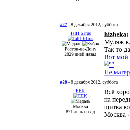
#27
- 8 декабря 2012, суббота
1alf1 61rus
hizheka:
Муляж к
Так то д
Ростов-на-Дону
2829 дней назад
Вот мой 
Не матер
#28
- 8 декабря 2012, суббота
EEK
Всё хоро
на перед
щитка ко
Москва
871 день назад
Москва -