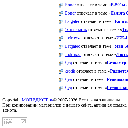
Boner
отвечает в теме «
В-501м 
Boner
отвечает в теме «
Дельта С
Latgalec
отвечает в теме «
Кошма
Отшельник
отвечает в теме «
Тр
andruxxa
отвечает в теме «
ИЖ-Ю
Latgalec
отвечает в теме «
Ява-5
andruxxa
отвечает в теме «
Люты
Дед
отвечает в теме «
Безкамер
krotik
отвечает в теме «
Радиоте
Дед
отвечает в теме «
Реанимац
Дед
отвечает в теме «
Ремонт мо
Copyright
МОПЕДИСТ.ру
© 2007-2026 Все права защищены.
При копировании материалов с нашего сайта, активная ссылка
Тойота.