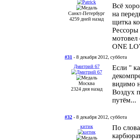
Всё хоро
на перед
Санкт-Петербург
4259 дней назад
щитка ко
Рессоры 
мотовел 
ONE LO
#31
- 8 декабря 2012, суббота
Дмитрий 67
Если " к
декомпре
видимо н
Москва
2324 дня назад
Воздух п
путём...
#32
- 8 декабря 2012, суббота
китик
По слова
карбюрат