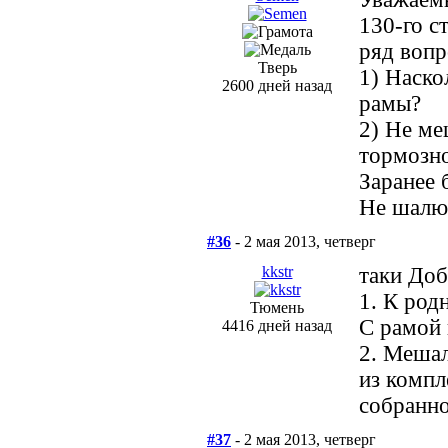
130-го с
ряд вопр
Тверь
1) Наско
2600 дней назад
рамы?
2) Не ме
тормозн
Заранее 
Не шалю,
#36
- 2 мая 2013, четверг
kkstr
таки Доб
1. К род
Тюмень
С рамой 
4416 дней назад
2. Мешал
из компл
собранно
#37
- 2 мая 2013, четверг