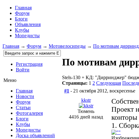
Главная
Форум
Блоги
Объявления
Клубы
Мопедисты
Главная
→
Форум
→
Мотовелосипеды
→
По мотивам дирринд
По мотивам дир
Регистрация
Войти
Stels-130 + КД: "Дирринджер" бюд
Меню
Страницы:
1
2
Следующая
Послед
#1
- 21 октября 2012, воскресенье
Главная
Новости
kkstr
Собствен
Форум
Статьи
Проект н
Тюмень
Фотогалерея
конторы
4416 дней назад
Блоги
1. Сборка
Клубы
Мопедисты
Доска объявлений
Изображение