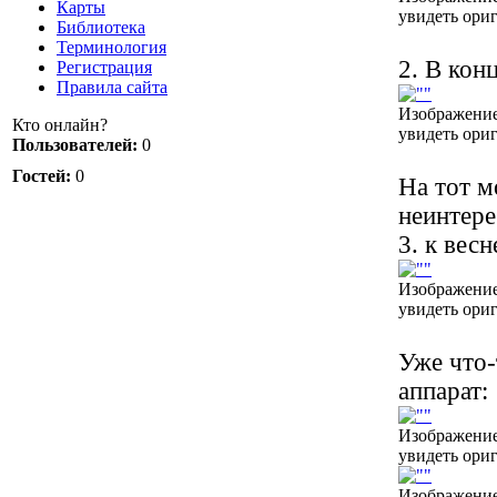
Карты
увидеть ори
Библиотека
Терминология
2. В кон
Регистрация
Правила сайта
Изображение
Кто онлайн?
увидеть ори
Пользователей:
0
Гостей:
0
На тот м
неинтере
3. к вес
Изображение
увидеть ори
Уже что-
аппарат:
Изображение
увидеть ори
Изображение