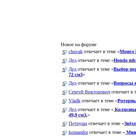
Новое на форуме
chuvak
отвечает в теме «
Мопед 
Дед
отвечает в теме «
Honda mb
Дед
отвечает в теме «
Выбор пер
72 см3
»
Дед
отвечает в теме «
Вопросы к
Сергей Викторович
отвечает в 
Vladk
отвечает в теме «
Роторны
Дед
отвечает в теме «
Колхозны
49,9 см3.
»
Петруша
отвечает в теме «
Звёз
komandor
отвечает в теме «
Минк