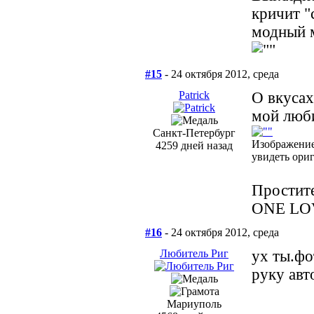
кричит "
модный м
#15
- 24 октября 2012, среда
Patrick
О вкусах
мой люби
Санкт-Петербург
Изображение
4259 дней назад
увидеть ори
Простите
ONE LO
#16
- 24 октября 2012, среда
Любитель Риг
ух ты.фо
руку авт
Мариуполь