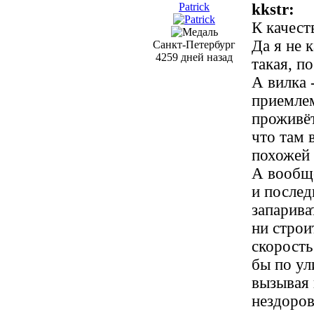
Patrick
kkstr:
К качест
Да я не 
Санкт-Петербург
4259 дней назад
такая, п
А вилка 
приемлем
проживёт
что там 
похожей 
А вообще
и послед
запарива
ни строи
скорость
бы по ул
вызывая 
нездоров