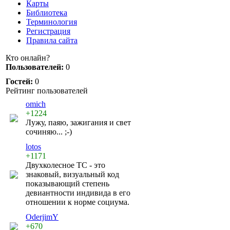
Карты
Библиотека
Терминология
Регистрация
Правила сайта
Кто онлайн?
Пользователей:
0
Гостей:
0
Рейтинг пользователей
omich
+1224
Лужу, паяю, зажигания и свет
сочиняю... ;-)
lotos
+1171
Двухколесное ТС - это
знаковый, визуальный код
показывающий степень
девиантности индивида в его
отношении к норме социума.
OderjimY
+670