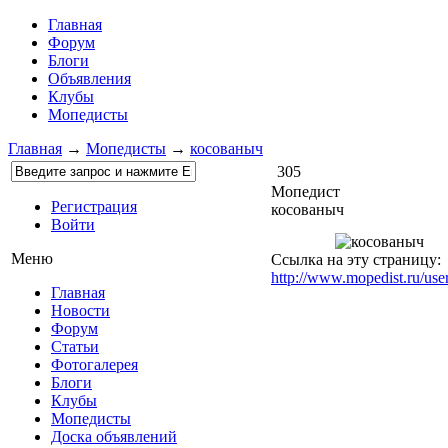
Главная
Форум
Блоги
Объявления
Клубы
Мопедисты
Главная
→
Мопедисты
→
косованыч
305
Мопедист
Регистрация
косованыч
Войти
Меню
Ссылка на эту страницу:
http://www.mopedist.ru/use
Главная
Новости
Форум
Статьи
Фотогалерея
Блоги
Клубы
Мопедисты
Доска объявлений