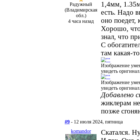
1,4мм, 1.35м
Радужный
(Владимирская
есть. Надо в
обл.)
оно поедет, 
4 часа назад
Хорошо, что
знал, что пр
С обогатите
там какая-то
Изображение уме
увидеть оригинал
Изображение уме
увидеть оригинал
Добавлено 
жиклерам не
позже сгоня
#9
- 12 июля 2024, пятница
komandor
Скатался. Н