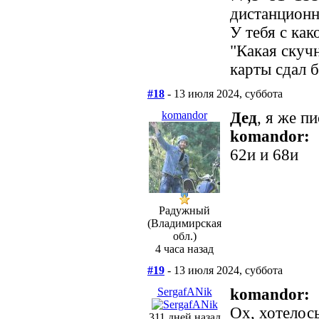
дистанцион
У тебя с как
"Какая скучн
карты сдал б
#18
- 13 июля 2024, суббота
komandor
Дед
, я же пи
komandor:
62и и 68и
Радужный
(Владимирская
обл.)
4 часа назад
#19
- 13 июля 2024, суббота
SergafANik
komandor:
Ох, хотелось
311 дней назад