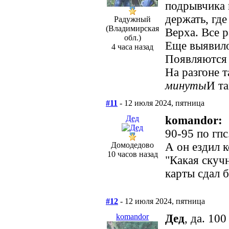
подрывчика н
держать, где
Радужный
(Владимирская
Верха. Все 
обл.)
Еще выявилос
4 часа назад
Появляются 
На разгоне т
минуты
И та
#11
- 12 июля 2024, пятница
Дед
komandor:
90-95 по гпс
Домодедово
А он ездил 
10 часов назад
"Какая скучн
карты сдал б
#12
- 12 июля 2024, пятница
komandor
Дед
, да. 10