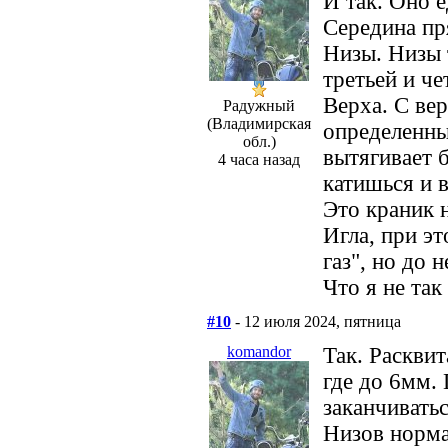
И так. Оно е
Середина пр
Низы. Низы 
третьей и че
Верха. С ве
Радужный
(Владимирская
определенны
обл.)
вытягивает б
4 часа назад
катишься и в
Это краник 
Игла, при э
газ", но до н
Что я не та
#10
- 12 июля 2024, пятница
komandor
Так. Расквит
где до 6мм. 
заканчиватьс
Низов нормал