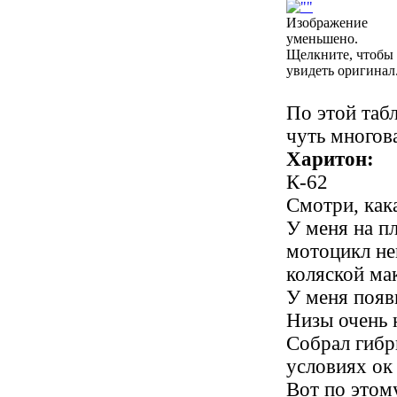
Изображение
уменьшено.
Щелкните, чтобы
увидеть оригинал
По этой табл
чуть многова
Харитон:
К-62
Смотри, как
У меня на пл
мотоцикл не
коляской ма
У меня появ
Низы очень н
Собрал гибр
условиях ок
Вот по этом