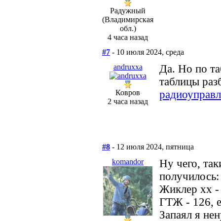
Радужный
(Владимирская
обл.)
4 часа назад
#7
- 10 июля 2024, среда
andruxxa
Да. Но по та
таблицы раз
Ковров
радиоуправ
2 часа назад
#8
- 12 июля 2024, пятница
komandor
Ну чего, так
получилось:
Жиклер хх -
ГТЖ - 126, 
Запаял я не