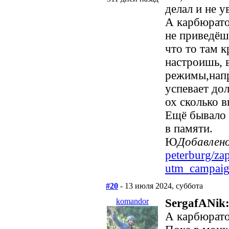
делал и не у
А карбюрато
не приведёш
что то там к
настроишь, 
режимы,напр
успевает дол
ох сколько в
Ещё бывало 
в памяти.
Ю
Добавлен
peterburg/za
utm_campaig
#20
- 13 июля 2024, суббота
komandor
SergafANik
А карбюрато