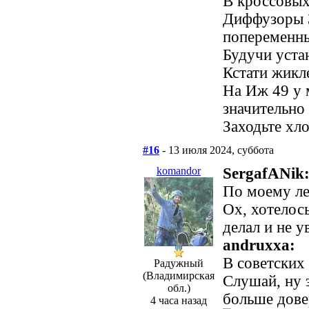
В кроссовых
Диффузоры 3
попеременн
Будучи уста
Кстати жикл
На Иж 49 у 
значительно
Заходьте хло
#16
- 13 июля 2024, суббота
komandor
SergafANik
По моему ле
Ох, хотелось
делал и не у
andruxxa:
В советских
Радужный
(Владимирская
Слушай, ну э
обл.)
больше дове
4 часа назад