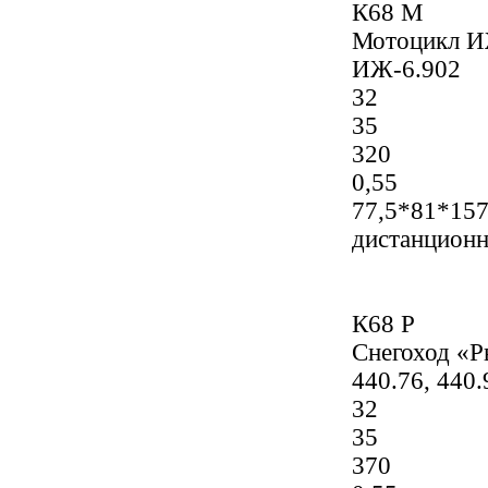
К68 М
Мотоцикл И
ИЖ-6.902
32
35
320
0,55
77,5*81*15
дистанцион
К68 Р
Снегоход «Р
440.76, 440.
32
35
370