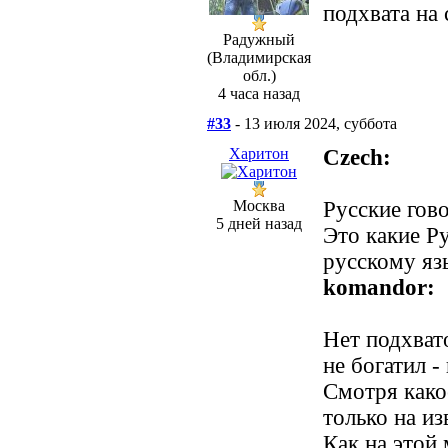
подхвата на 
Радужный
(Владимирская
обл.)
4 часа назад
#33
- 13 июля 2024, суббота
Харитон
Сzech:
Москва
Русские гов
5 дней назад
Это какие Р
русскому яз
komandor:
Нет подхвато
не богатил -
Смотря како
только на из
Как на этой 