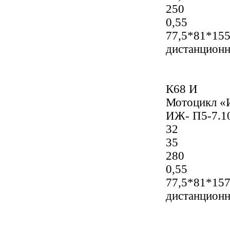
250
0,55
77,5*81*15
дистанцион
К68 И
Мотоцикл «
ИЖ- П5-7.1
32
35
280
0,55
77,5*81*15
дистанцион