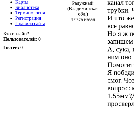
канал то
Карты
Радужный
Библиотека
(Владимирская
трубки. 
Терминология
обл.)
И что же
Регистрация
4 часа назад
Правила сайта
все равн
Но я ж п
Кто онлайн?
Пользователей:
0
запишем 
Гостей:
0
А, сука,
ним оно п
Помогите
Я победи
смог. Чо
вопрос: 
1.55мм?
просверл