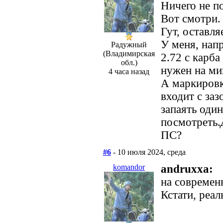
Ничего не по
Вот смотри.
Гут, оставля
У меня, нап
Радужный
(Владимирская
2.72 с карба
обл.)
нужен на ми
4 часа назад
А маркировк
входит с заз
запаять один
посмотреть.
ПС?
#6
- 10 июля 2024, среда
komandor
andruxxa:
на современ
Кстати, реал