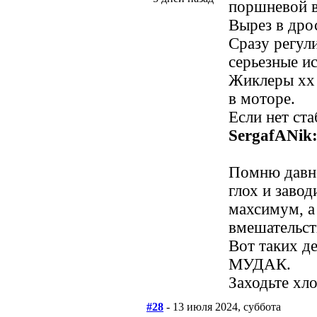
поршневой в 
Вырез в дрос
Сразу регул
серьезные и
Жиклеры хх 
в моторе.
Если нет ста
SergafANik
Помню давно
глох и завод
махсимум, а
вмешательств
Вот таких д
МУДАК.
Заходьте хло
#28
- 13 июля 2024, суббота