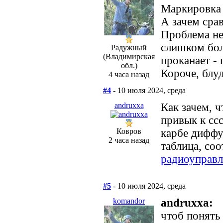
Маркировка 
А зачем сра
Проблема не
слишком бол
Радужный
(Владимирская
проканает -
обл.)
Короче, блу
4 часа назад
#4
- 10 июля 2024, среда
andruxxa
Как зачем, 
привык к сс
Ковров
карбе диффу
2 часа назад
таблица, со
радиоуправ
#5
- 10 июля 2024, среда
komandor
andruxxa:
чтоб понять