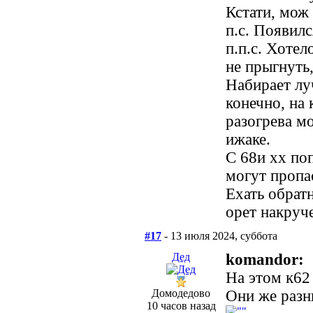
Кстати, мож
п.с. Появил
п.п.с. Хотел
не прыгнуть,
Набирает лу
конечно, на 
разогрева м
ижаке.
С 68и хх по
могут пропас
Ехать обратн
орет накруч
#17
- 13 июля 2024, суббота
Дед
komandor:
На этом к62
Домодедово
Они же разн
10 часов назад