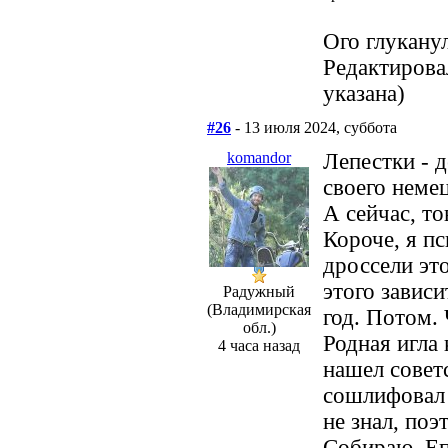
Ого глукану
Редактирова
указана)
#26
- 13 июля 2024, суббота
komandor
Лепестки - д
своего неме
А сейчас, то
Короче, я пс
дроссели эт
этого зависи
Радужный
(Владимирская
год. Потом.
обл.)
Родная игла 
4 часа назад
нашел советс
сошлифовал х
не знал, поэ
Собираю. Еп