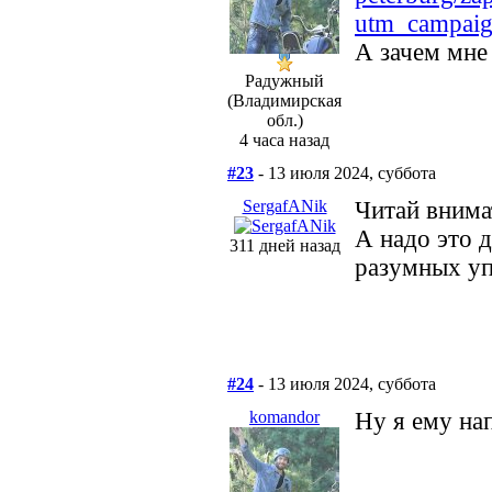
utm_campaig
А зачем мне
Радужный
(Владимирская
обл.)
4 часа назад
#23
- 13 июля 2024, суббота
SergafANik
Читай внима
А надо это 
311 дней назад
разумных уп
#24
- 13 июля 2024, суббота
komandor
Ну я ему нап