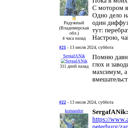
Пока в моих
С мотором в
Одно дело н
один диффуз
Радужный
(Владимирская
тут: перебра
обл.)
Настрою, ча
4 часа назад
#21
- 13 июля 2024, суббота
SergafANik
Помню давно
глох и завод
311 дней назад
махсимум, а
вмешательств
#22
- 13 июля 2024, суббота
komandor
SergafANik
https://www.a
peterburg/za