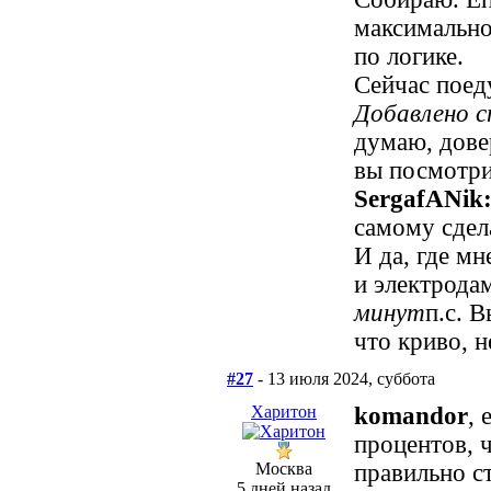
максимально 
по логике.
Сейчас поед
Добавлено 
думаю, довер
вы посмотри
SergafANik
самому сдел
И да, где м
и электродам
минут
п.с. 
что криво, н
#27
- 13 июля 2024, суббота
Харитон
komandor
, 
процентов, 
Москва
правильно с
5 дней назад