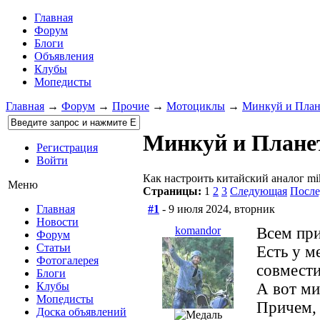
Главная
Форум
Блоги
Объявления
Клубы
Мопедисты
Главная
→
Форум
→
Прочие
→
Мотоциклы
→
Минкуй и План
Минкуй и Плане
Регистрация
Войти
Как настроить китайский аналог mi
Меню
Страницы:
1
2
3
Следующая
После
#1
- 9 июля 2024, вторник
Главная
Новости
komandor
Всем при
Форум
Статьи
Есть у м
Фотогалерея
совмести
Блоги
А вот ми
Клубы
Мопедисты
Причем, 
Доска объявлений