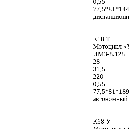
0,55
77,5*81*14
дистанцион
К68 Т
Мотоцикл «
ИМЗ-8.128
28
31,5
220
0,55
77,5*81*18
автономный
К68 У
Мотоцикл «