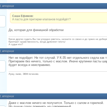
3, вторник
Саша Ефимов:
А паста для притирки клапанов подойдёт?
Да, которая для финишной обработки
Грехи других судить Вы так усердно рветесь, начните со своих и до чужих не добер
Крепчает нравственность, когда дряхлеет плоть!
А судьи кто?
3, вторник
Нет не подойдет. Не тот случай. У К-35 нет отдельного седла как 
Притираем без ничего, только с маслом. Иначе крупинки пасты шар
будет всегда и неисправимо.
Лужу, паяю, ЭВМ починяю.
3, вторник
Даже с маслом ничего не получится. Только с салом и горилкой.
Но лучше сразу поменять на современный.