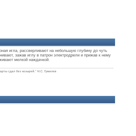
орная игла, рассверливают на небольшую глубину до чуть
нивают, зажав иглу в патрон электродрели и прижав к нему
аживают мелкой наждачкой.
карты сдал без козырей." Н.С. Гумилев