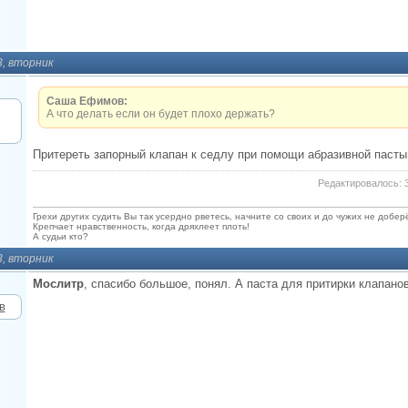
3, вторник
Саша Ефимов:
А что делать если он будет плохо держать?
Притереть запорный клапан к седлу при помощи абразивной пасты.
Редактировалось: 3
Грехи других судить Вы так усердно рветесь, начните со своих и до чужих не добер
Крепчает нравственность, когда дряхлеет плоть!
А судьи кто?
3, вторник
Мослитр
, спасибо большое, понял. А паста для притирки клапано