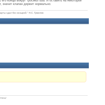
 его концы вокруг тросика газа. И оставить на некоторое
ет, значит клапан держит нормально.
карты сдал без козырей." Н.С. Гумилев
ётесь!