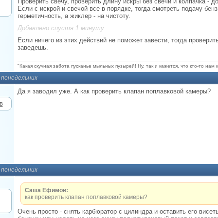
Проверить свечу, проверить длину искры без свечи и колпачка - 
Если с искрой и свечой все в порядке, тогда смотреть подачу бен
герметичность, а жиклер - на чистоту.
Добавлено спустя 1 минуту
Если ничего из этих действий не поможет завести, тогда проверить
заведешь.
"Какая скучная забота пусканье мыльных пузырей! Ну, так и кажется, что кто-то нам 
, понедельник
Да я заводил уже. А как проверить клапан поплавковой камеры?
, понедельник
Саша Ефимов:
как проверить клапан поплавковой камеры?
Очень просто - снять карбюратор с цилиндра и оставить его висет