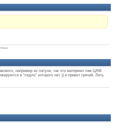
ётесь!
такового, например из латуни, так что материал там ЦАМ.
жируются в "седло" которого нет )) и привет грячий. Лить