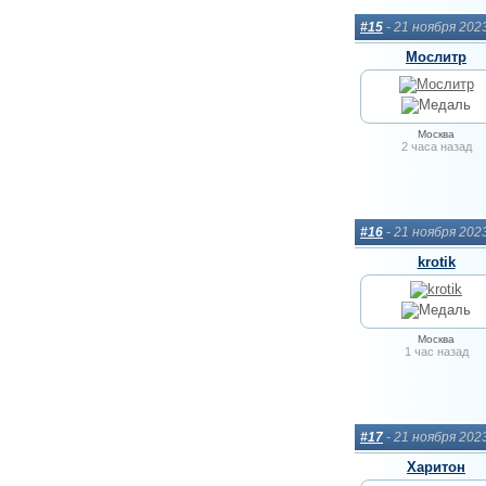
#15
- 21 ноября 202
Мослитр
Москва
2 часа назад
#16
- 21 ноября 202
krotik
Москва
1 час назад
#17
- 21 ноября 202
Харитон