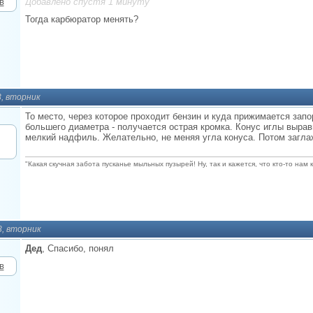
Добавлено спустя 1 минуту
Тогда карбюратор менять?
3, вторник
То место, через которое проходит бензин и куда прижимается зап
большего диаметра - получается острая кромка. Конус иглы вырав
мелкий надфиль. Желательно, не меняя угла конуса. Потом загл
"Какая скучная забота пусканье мыльных пузырей! Ну, так и кажется, что кто-то нам 
3, вторник
Дед
, Спасибо, понял