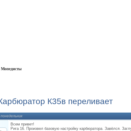
Мопедисты
эпох и границ
→
Рига 16, Карбюратор К35в переливает
 Карбюратор К35в переливает
, понедельник
Всем привет!
Рига 16. Произвел базовую настройку карбюратора. Завёлся. Загл