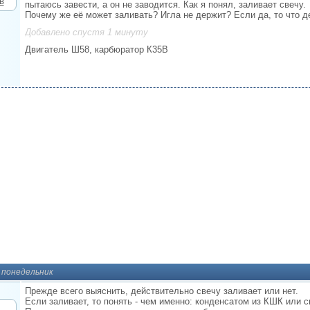
пытаюсь завести, а он не заводится. Как я понял, заливает свечу.
Почему же её может заливать? Игла не держит? Если да, то что д
Добавлено спустя 1 минуту
Двигатель Ш58, карбюратор К35В
, понедельник
Прежде всего выяснить, действительно свечу заливает или нет.
Если заливает, то понять - чем именно: конденсатом из КШК или 