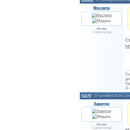
#18669
- 23 октября 2024, с
Мослитр
Москва
3 часа назад
С
h
Гр
до
Кр
А 
#1175
- 23 октября 2024, ср
Харитон
Москва
5 дней назад
Н