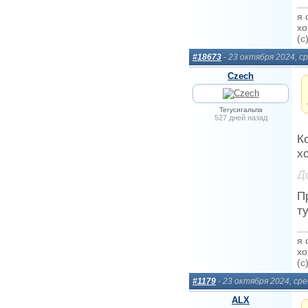
я 
хо
(c
#18673
- 23 октября 2024, с
Сzech
Тегусигальпа
527 дней назад
К
х
Д
П
т
я 
хо
(c
#1179
- 23 октября 2024, ср
ALX