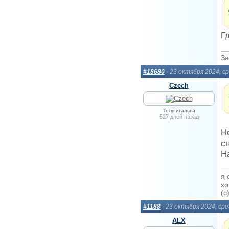
Г
За
#18680
- 23 октября 2024, с
Сzech
Тегусигальпа
527 дней назад
Н
с
Н
я 
хо
(c
#1188
- 23 октября 2024, ср
ALX