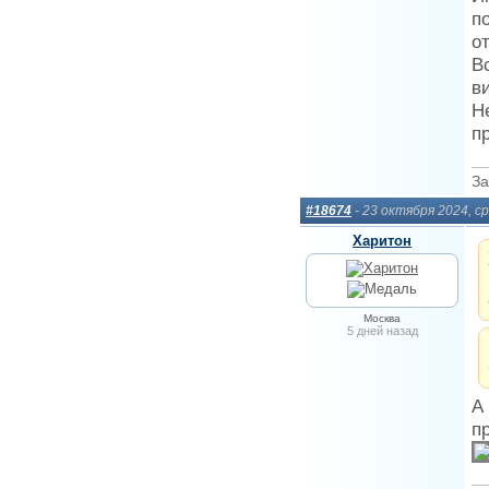
п
о
В
в
Н
п
За
#18674
- 23 октября 2024, с
Харитон
Москва
5 дней назад
А
п