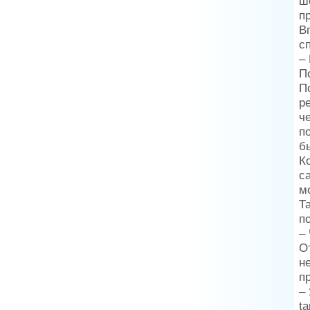
ш
п
В
с
–
П
П
р
ч
п
б
К
с
м
Т
п
–
О
не
п
–
ta