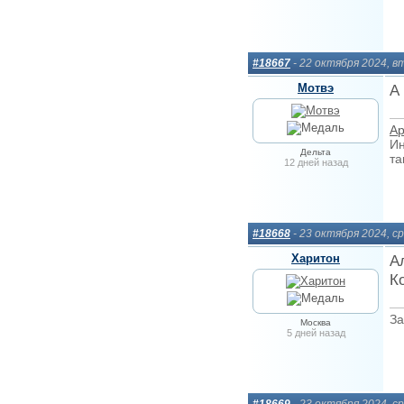
#18667
- 22 октября 2024, 
Мотвэ
А
Ар
Ин
Дельта
та
12 дней назад
#18668
- 23 октября 2024, с
Харитон
А
К
За
Москва
5 дней назад