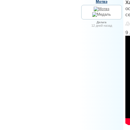
Мотвэ
Х
о
с
Дельта
Д
12 дней назад
9