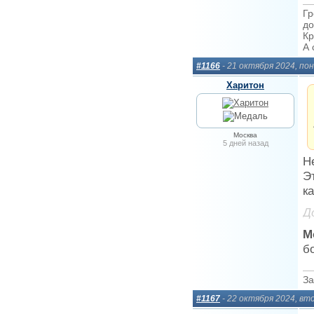
Гр
до
Кр
А 
#1166
- 21 октября 2024, по
Харитон
Москва
5 дней назад
Н
Э
к
Д
М
б
За
#1167
- 22 октября 2024, вт