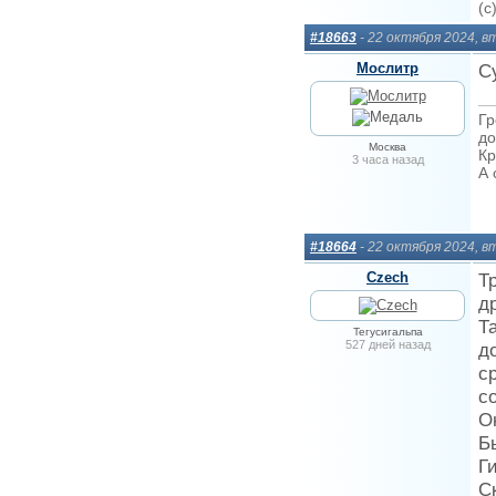
(c
#18663
- 22 октября 2024, 
Мослитр
С
Гр
до
Москва
Кр
3 часа назад
А 
#18664
- 22 октября 2024, 
Сzech
Т
д
Т
Тегусигальпа
527 дней назад
д
с
с
О
Б
Г
С