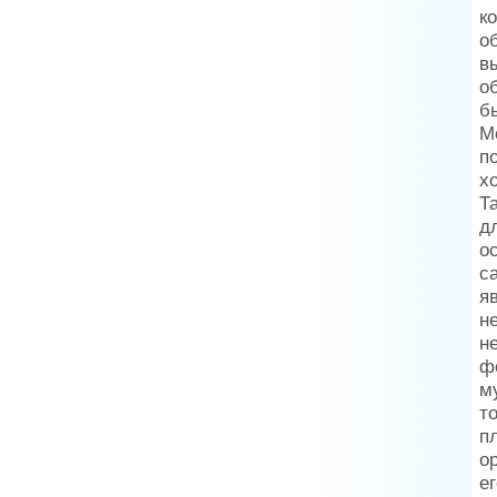
к
о
в
о
б
М
п
х
Т
д
о
с
я
н
н
ф
м
т
п
о
е