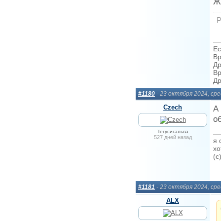
Ж
Р
Ес
Вр
Др
Вр
Др
#1180
- 23 октября 2024, ср
Сzech
А
о
Тегусигальпа
527 дней назад
я 
хо
(c
#1181
- 23 октября 2024, ср
ALX