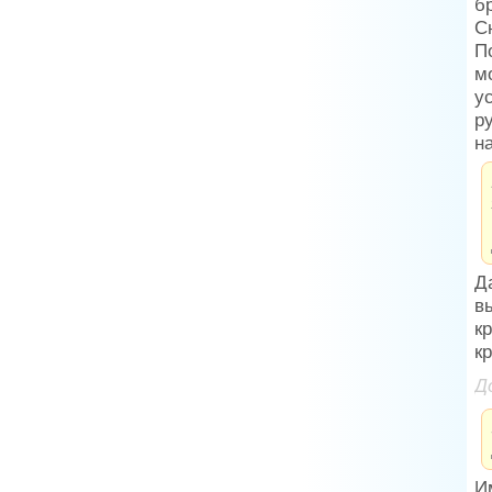
б
С
П
м
у
р
н
Д
в
к
к
Д
И