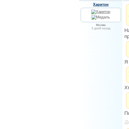
Харитон
Москва
5 дней назад
Н
п
Я
Х
П
Д