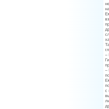
н
н
Е
в
п
д
с
х
Т
г
–
Г
п
–
п
Е
п
с
в
л
д