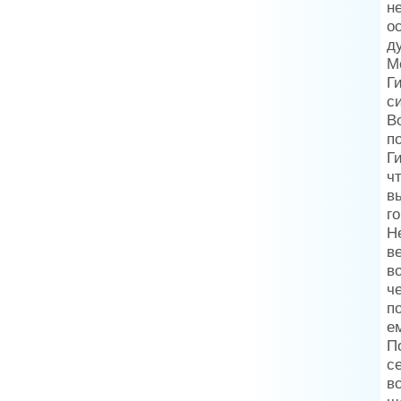
н
о
д
М
Г
с
В
п
Г
ч
в
г
Н
в
в
ч
по
е
П
с
в