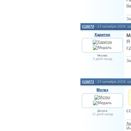
б
За
#18670
- 23 октября 2024, с
Харитон
М
Я
с
Москва
5 дней назад
За
#18671
- 23 октября 2024, с
Мотвэ
с
Дельта
12 дней назад
Ар
Ин