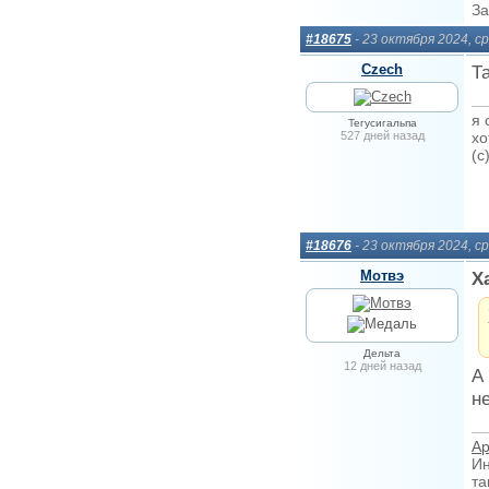
За
#18675
- 23 октября 2024, с
Сzech
Т
я 
Тегусигальпа
527 дней назад
хо
(c
#18676
- 23 октября 2024, с
Мотвэ
Х
Дельта
12 дней назад
А
н
Ар
Ин
та