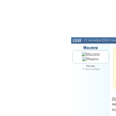
#1165
- 21 октября 2024, по
Мослитр
Москва
3 часа назад
Д
т
п