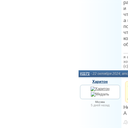
р
и
чт
а
п
ч
к
о
я 
хо
(c
#1171
- 22 октября 2024, вт
Харитон
Москва
5 дней назад
Не
А
Д