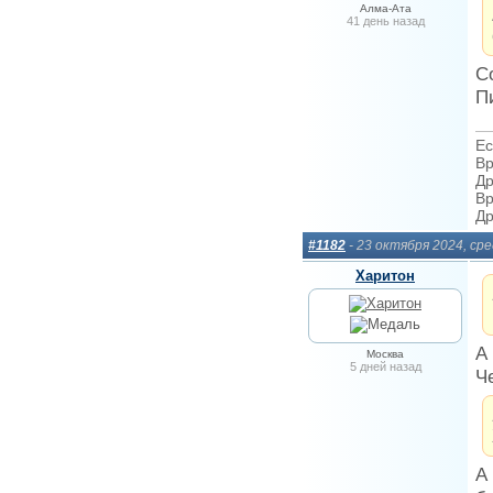
Алма-Ата
41 день назад
С
П
Ес
Вр
Др
Вр
Др
#1182
- 23 октября 2024, ср
Харитон
А
Москва
5 дней назад
Ч
А