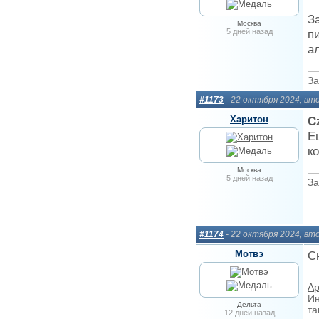
З
Москва
5 дней назад
п
а
За
#1173
- 22 октября 2024, вт
Харитон
С
Е
к
Москва
5 дней назад
За
#1174
- 22 октября 2024, вт
Мотвэ
С
Ар
Ин
Дельта
та
12 дней назад