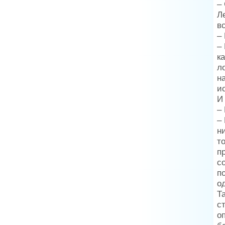
–
Л
в
–
–
к
л
н
и
И
–
–
н
т
п
с
п
од
Т
с
о