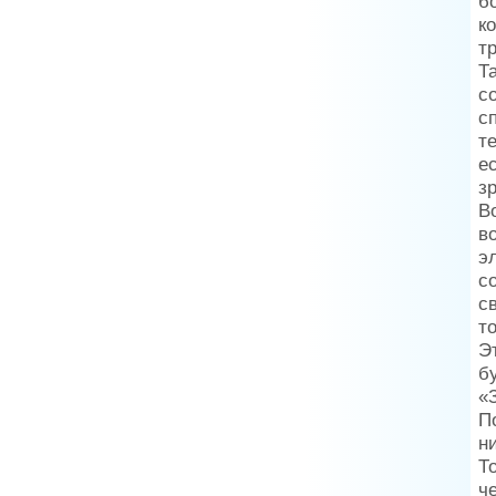
б
к
т
Т
с
с
т
е
з
В
в
э
с
с
т
Э
бу
«
П
н
Т
ч