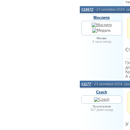
та
#18672
- 23 октября 2024, с
Мослитр
Москва
3 часа назад
С
Гр
до
Кр
А 
#1177
- 23 октября 2024, ср
Сzech
Тегусигальпа
527 дней назад
У