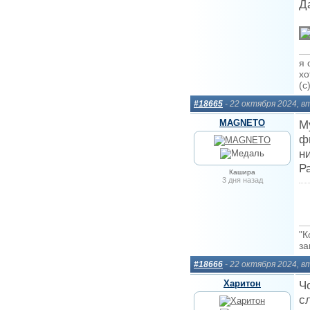
Д
я 
хо
(c
#18665
- 22 октября 2024, 
MAGNETO
М
ф
н
Р
Кашира
3 дня назад
"К
за
#18666
- 22 октября 2024, 
Харитон
Ч
с