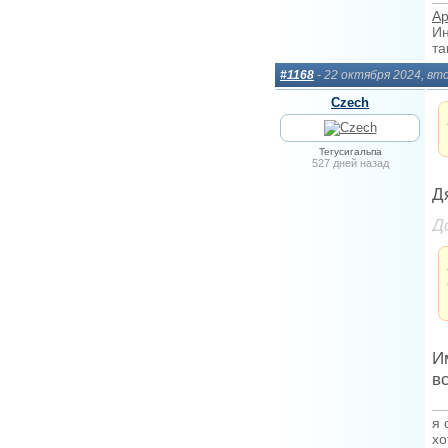
Ар
Ин
та
#1168
- 22 октября 2024, вт
Сzech
Тегусигальпа
527 дней назад
Д
Д
И
в
я 
хо