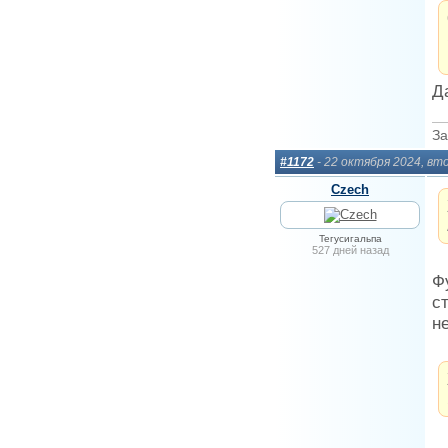
Д
За
#1172
- 22 октября 2024, вт
Сzech
Тегусигальпа
527 дней назад
Ф
с
не