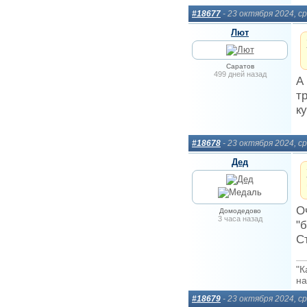
#18677
- 23 октября 2024, с
Лют
Саратов
499 дней назад
А
т
к
#18678
- 23 октября 2024, с
Дед
О
Домодедово
3 часа назад
"
С
"К
на
#18679
- 23 октября 2024, с