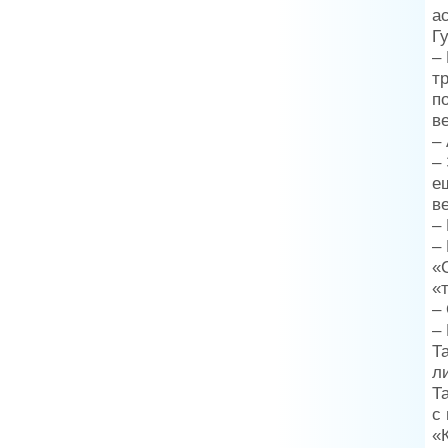
а
Г
–
т
п
в
–
–
е
в
–
–
«
«
– 
–
Т
л
Т
с
«