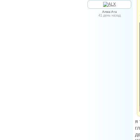
Алма-Ата
41 день назад
я
г
д