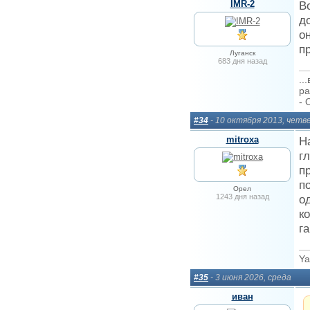
IMR-2
В
д
о
п
Луганск
683 дня назад
..
ра
- 
#34
- 10 октября 2013, четв
mitroxa
Н
г
п
п
Орел
1243 дня назад
о
к
г
Ya
#35
- 3 июня 2026, среда
иван