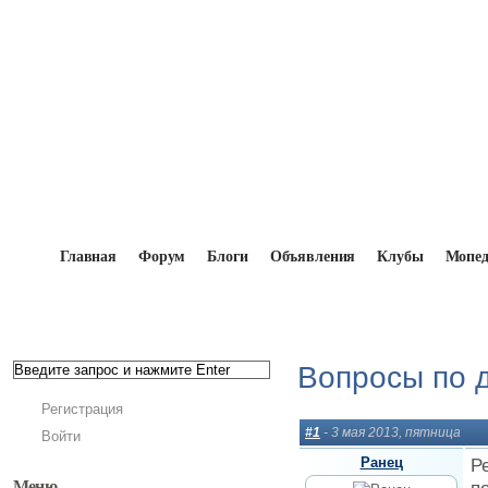
Главная
Форум
Блоги
Объявления
Клубы
Мопе
Главная
→
Форум
→
Мокики и мопеды вне эпох 
Вопросы по 
Регистрация
#1
- 3 мая 2013, пятница
Войти
Ранец
Р
Меню