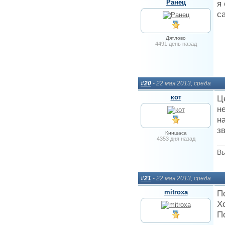
Ранец
я
с
Дятлово
4491 день назад
#20
- 22 мая 2013, среда
кот
Ц
н
н
з
Киншаса
4353 дня назад
Вы
#21
- 22 мая 2013, среда
mitroxa
П
Х
П