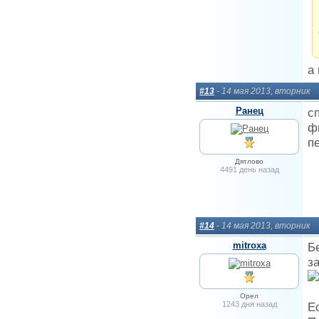
а
#13
- 14 мая 2013, вторник
Ранец
с
ф
п
Дятлово
4491 день назад
#14
- 14 мая 2013, вторник
mitroxa
Б
з
Орел
1243 дня назад
Е