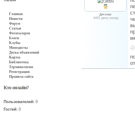
п
п
с
Главная
Дятлово
4491 день назад
ч
Новости
Форум
в
Статьи
п
Фотогалерея
м
Блоги
Клубы
Д
Мопедисты
Доска объявлений
п
Карты
Библиотека
о
Терминология
Регистрация
Правила сайта
Кто онлайн?
Пользователей:
0
Гостей:
0