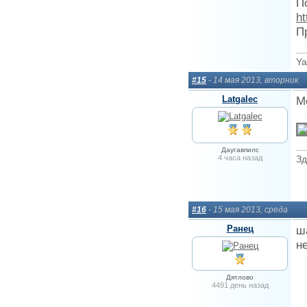
П
ht
П
Ya
#15
- 14 мая 2013, вторник
Latgalec
М
Даугавпилс
4 часа назад
Зд
#16
- 15 мая 2013, среда
Ранец
ш
н
Дятлово
4491 день назад