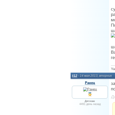
с
р
м
П
ш
ш
В
г
Ya
#12
- 14 мая 2013, вторник
Ранец
з
п
Д
Дятлово
4491 день назад