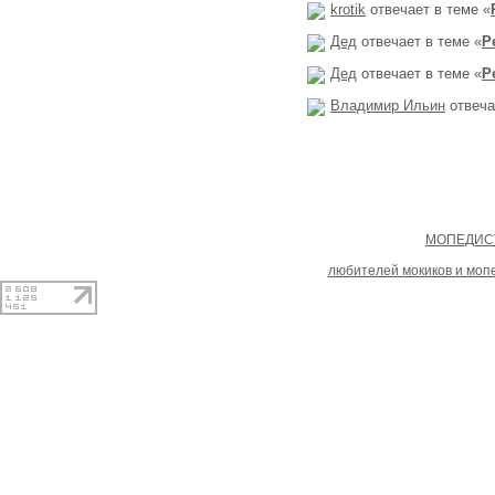
krotik
отвечает в теме «
Дед
отвечает в теме «
Р
Дед
отвечает в теме «
Р
Владимир Ильин
отвеча
Copyright
МОПЕДИСТ
При копировании материал
любителей мокиков и моп