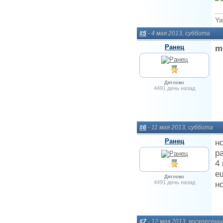
Ya
#5
- 4 мая 2013, суббота
Ранец
m
Дятлово
4491 день назад
#6
- 11 мая 2013, суббота
Ранец
н
р
4
е
Дятлово
4491 день назад
н
#7
- 12 мая 2013, воскресень