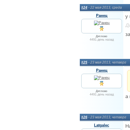
#24
- 22 мая 2013, среда
Ранец
у
Д
з
Дятлово
4491 день назад
#25
- 23 мая 2013, четверг
Ранец
Дятлово
4491 день назад
а
#26
- 23 мая 2013, четверг
Latgalec
Н