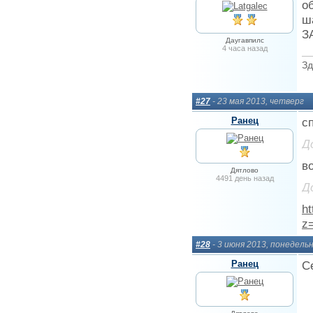
о
ш
З
Даугавпилс
4 часа назад
Зд
#27
- 23 мая 2013, четверг
Ранец
с
Д
в
Дятлово
4491 день назад
Д
ht
z
#28
- 3 июня 2013, понедель
Ранец
С