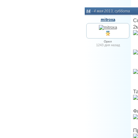
#4
- 4 мая 2013, суббота
mitroxa
С
2
Орел
1243 дня назад
Т
Ф
П