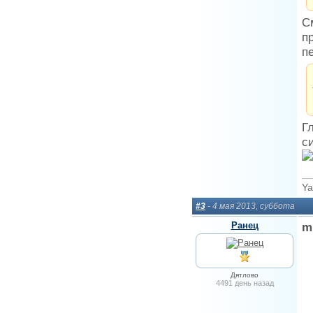
С
п
п
Г
с
Ya
#3
- 4 мая 2013, суббота
Ранец
m
Дятлово
4491 день назад