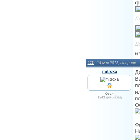
ф
Д
Д
и
#11
- 14 мая 2013, вторник
mitroxa
Д
В
п
и
Орел
1243 дня назад
п
О
Ф
Н