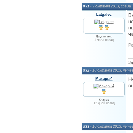
#31
- 9 октября 2013, среда
Latgalec
В
н
п
ч
Даугавпилс
4 часа назад
Ре
Зд
#32
- 10 октября 2013, четв
Макары4
Н
в
Кизнер
12 дней назад
#33
- 10 октября 2013, четв