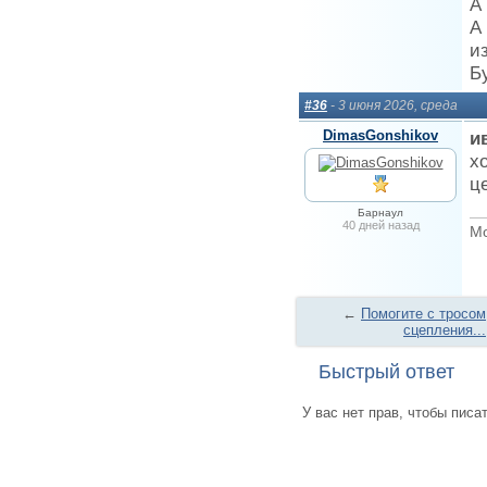
А
А
и
Б
#36
- 3 июня 2026, среда
DimasGonshikov
и
х
ц
Барнаул
40 дней назад
Мо
←
Помогите с тросом
сцепления...
Быстрый ответ
У вас нет прав, чтобы писа