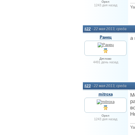
Орел
1243 дня назад
Ya
#22
- 22 мая 2013, среда
Ранец
а
Дятлово
4491 день назад
#23
- 22 мая 2013, среда
mitroxa
М
р
в
Н
Орел
1243 дня назад
Ya