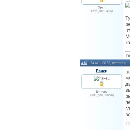
Орел
1243 дня назад
Т
р
ч
М
к
Ya
#10
- 14 мая 2013, вторник
Ранец
ш
м
д
в
Дятлово
4491 день назад
р
п
г
в
Д