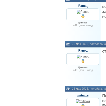
Ранец
в
з
н
Дятлово
4491 день назад
#8
- 13 мая 2013, понедельни
Ранец
о
Дятлово
4491 день назад
#9
- 13 мая 2013, понедельни
mitroxa
П
в
Е