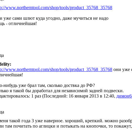
tp://www.northerntool.com/shop/tools/product_35768_35768
и уже сами шлют куда угодно, даже мучиться не надо
щь - отличнейшая!
да
delity:
tp://www.northerntool.com/shop/tools/product_35768_35768
они уже с
личнейшая!
о-нибудь уже брал там, сколько доствка до РФ?
лько я такой бы доработал для независимой задней подвески.
дактировалось: 1 раз (Последний: 16 января 2013 в 12:40,
димон6
еда
меня такой года 3 уже наверное. хороший, крепкий. можно разоб
ли там почитать по аглицки и потыкать на кнопочки, то покажут,