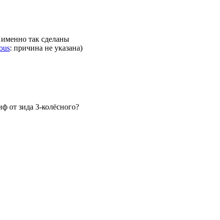
 именно так сделаны
ous
: причина не указана)
ф от зида 3-колёсного?