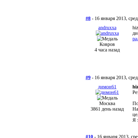
#8
- 16 января 2013, сред
andruxxa
hi
ди
ра
Ковров
4 часа назад
#9
- 16 января 2013, сред
димон61
hi
Ре
Москва
По
3861 день назад
На
це
Я 
#10
- 16 января 2013, ср