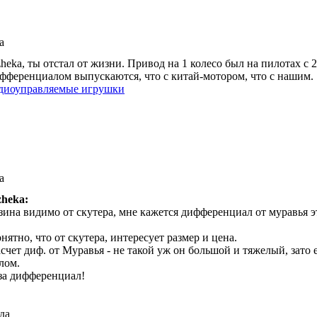
а
zheka, ты отстал от жизни. Привод на 1 колесо был на пилотах с
фференциалом выпускаются, что с китай-мотором, что с нашим.
диоуправляемые игрушки
а
zheka:
зина видимо от скутера, мне кажется дифференциал от муравья 
нятно, что от скутера, интересует размер и цена.
счет диф. от Муравья - не такой уж он большой и тяжелый, зато 
лом.
за дифференциал!
еда