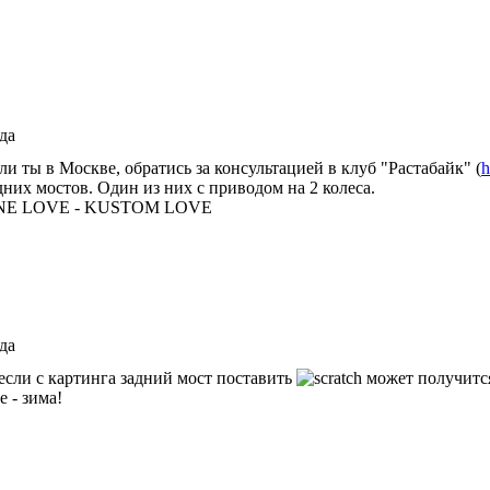
еда
ли ты в Москве, обратись за консультацией в клуб "Растабайк" (
h
дних мостов. Один из них с приводом на 2 колеса.
NE LOVE - KUSTOM LOVE
еда
если с картинга задний мост поставить
может получитс
е - зима!