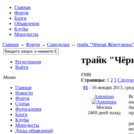
Главная
Форум
Блоги
Объявления
Клубы
Мопедисты
Главная
→
Форум
→
Самоделки
→
трайк "Чёрная Жемчужина"
трайк "Чёр
Регистрация
Войти
FMB
Меню
Страницы:
1
2
3
Следую
#1
- 16 января 2013, сред
Главная
Новости
Antonious
Вс
Форум
на
Статьи
Москва
бы
Фотогалерея
2469 дней назад
пр
Блоги
Клубы
ра
Мопедисты
ви
Доска объявлений