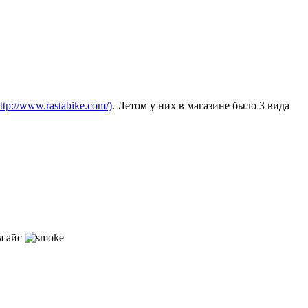
ttp://www.rastabike.com/)
. Летом у них в магазине было 3 вида
я айс