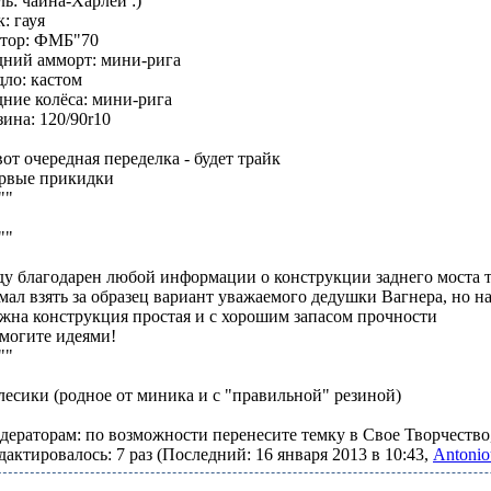
ль: чайна-Харлей :)
к: гауя
тор: ФМБ"70
дний амморт: мини-рига
дло: кастом
дние колёса: мини-рига
зина: 120/90r10
вот очередная переделка - будет трайк
рвые прикидки
ду благодарен любой информации о конструкции заднего моста т
мал взять за образец вариант уважаемого дедушки Вагнера, но 
жна конструкция простая и с хорошим запасом прочности
могите идеями!
лесики (родное от миника и с "правильной" резиной)
дераторам: по возможности перенесите темку в Свое Творчество,
дактировалось: 7 раз (Последний: 16 января 2013 в 10:43,
Antonio