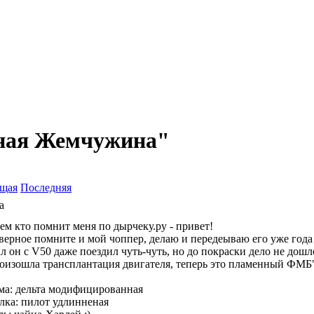
ная Жемчужина"
щая
Последняя
а
ем кто помнит меня по дырчеку.ру - привет!
верное помните и мой чоппер, делаю и передеываю его уже года 
л он с V50 даже поездил чуть-чуть, но до покраски дело не дошл
оизошла трансплантация двигателя, теперь это пламенный ФМБ"7
ма: дельта модифицированная
лка: пилот удлинненая