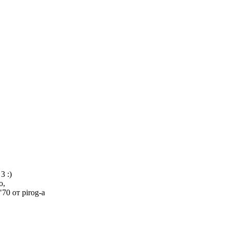
3 :)
о,
0 от pirog-а