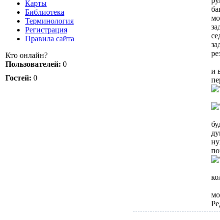
ру
Карты
ба
Библиотека
мо
Терминология
за
Регистрация
се
Правила сайта
за
ре
Кто онлайн?
Пользователей:
0
и 
Гостей:
0
пе
бу
ду
ну
по
ко
мо
Ре