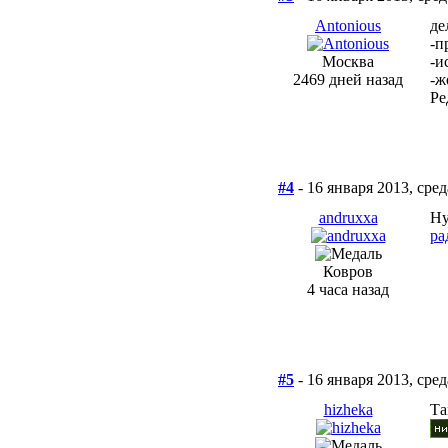
Antonious
де
-п
Москва
-и
2469 дней назад
-ж
Ре
#4
- 16 января 2013, сред
andruxxa
Ну
ра
Ковров
4 часа назад
#5
- 16 января 2013, сред
hizheka
Та