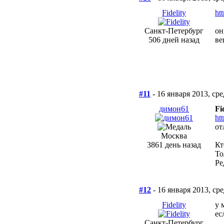
Fidelity
ht
Санкт-Петербург
он
506 дней назад
ве
#11
- 16 января 2013, сре
димон61
Fi
ht
от
Москва
3861 день назад
Кт
То
Ре
#12
- 16 января 2013, ср
Fidelity
у 
ес
Санкт-Петербург