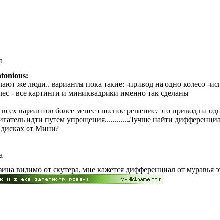
а
tonious:
лают же люди.. варианты пока такие: -привод на одно колесо -
лес - все картинги и миниквадрики именно так сделаны
 всех вариантов более менее сносное решение, это привод на одно
игатель идти путем упрощения............Лучше найти дифференциа
 дисках от Мини?
а
зина видимо от скутера, мне кажется дифференциал от муравья 