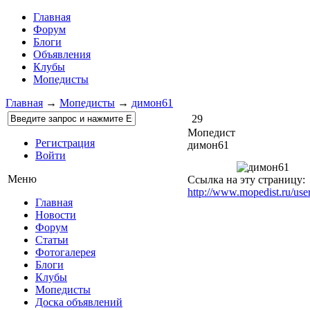
Главная
Форум
Блоги
Объявления
Клубы
Мопедисты
Главная
→
Мопедисты
→
димон61
29
Мопедист
Регистрация
димон61
Войти
Меню
Ссылка на эту страницу:
http://www.mopedist.ru/use
Главная
Новости
Форум
Статьи
Фотогалерея
Блоги
Клубы
Мопедисты
Доска объявлений