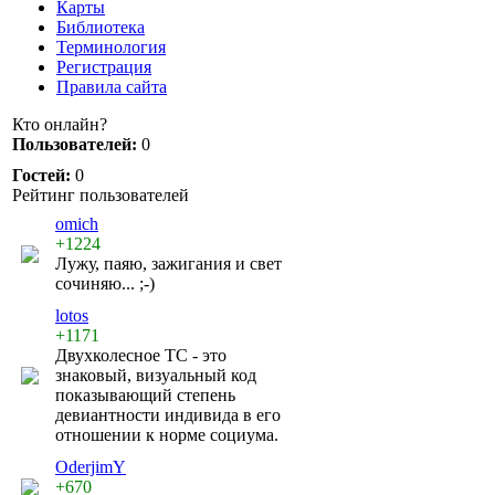
Карты
Библиотека
Терминология
Регистрация
Правила сайта
Кто онлайн?
Пользователей:
0
Гостей:
0
Рейтинг пользователей
omich
+1224
Лужу, паяю, зажигания и свет
сочиняю... ;-)
lotos
+1171
Двухколесное ТС - это
знаковый, визуальный код
показывающий степень
девиантности индивида в его
отношении к норме социума.
OderjimY
+670