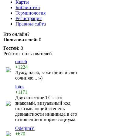
Карты
Библиотека
Терминология
Регистрация
Правила сайта
Кто онлайн?
Пользователей:
0
Гостей:
0
Рейтинг пользователей
omich
+1224
Лужу, паяю, зажигания и свет
сочиняю... ;-)
lotos
+1171
Двухколесное ТС - это
знаковый, визуальный код
показывающий степень
девиантности индивида в его
отношении к норме социума.
OderjimY
+670