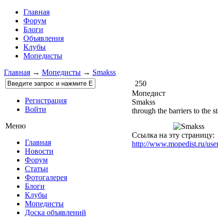
Главная
Форум
Блоги
Объявления
Клубы
Мопедисты
Главная
→
Мопедисты
→
Smakss
250
Мопедист
Регистрация
Smakss
Войти
through the barriers to the st
Меню
Ссылка на эту страницу:
Главная
http://www.mopedist.ru/us
Новости
Форум
Статьи
Фотогалерея
Блоги
Клубы
Мопедисты
Доска объявлений