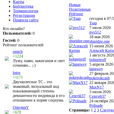
Карты
Новые
Библиотека
Позитивные
Терминология
Рейтинг
Регистрация
сегодня в 07:
Правила сайта
Tsap
7 июля 2026
Кто онлайн?
pvs512
Пользователей:
0
18 мая 2026
Гостей:
0
shuridze.one
Рейтинг пользователей
15 июня 2026
Алексей Кати
omich
1 августа 202
+1224
bobpetroff
Лужу, паяю, зажигания и свет
5 апреля 2026
сочиняю... ;-)
langwey
lotos
27 февраля 20
+1171
pokerokcash
Двухколесное ТС - это
22 января 202
знаковый, визуальный код
MaxN17
показывающий степень
3 июля 2026
девиантности индивида в его
Сергей37
отношении к норме социума.
24 октября 20
Polisade
OderjimY
Страницы:
1
2
3
Следую
+670