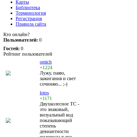
Карты
Библиотека
Терминология
Регистрация
Правила сайта
Кто онлайн?
Пользователей:
0
Гостей:
0
Рейтинг пользователей
omich
+1224
Лужу, паяю,
зажигания и свет
сочиняю... ;-)
lotos
+1171
Двухколесное ТС -
это знаковый,
визуальный код
показывающий
степень
девиантности
индивида в его