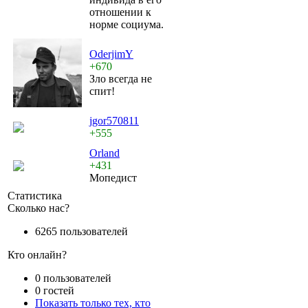
отношении к
норме социума.
OderjimY
+670
Зло всегда не
спит!
jgor570811
+555
Orland
+431
Мопедист
Статистика
Сколько нас?
6265 пользователей
Кто онлайн?
0 пользователей
0 гостей
Показать только тех, кто