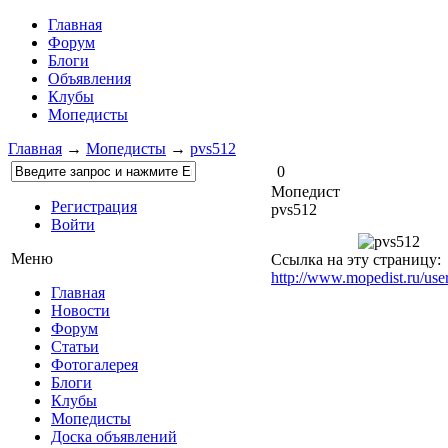
Главная
Форум
Блоги
Объявления
Клубы
Мопедисты
Главная
→
Мопедисты
→
pvs512
0
Мопедист
Регистрация
pvs512
Войти
Меню
Ссылка на эту страницу:
http://www.mopedist.ru/use
Главная
Новости
Форум
Статьи
Фотогалерея
Блоги
Клубы
Мопедисты
Доска объявлений