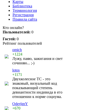
Карты
Библиотека
Терминология
Регистрация
Правила сайта
Кто онлайн?
Пользователей:
0
Гостей:
0
Рейтинг пользователей
omich
+1224
Лужу, паяю, зажигания и свет
сочиняю... ;-)
lotos
+1171
Двухколесное ТС - это
знаковый, визуальный код
показывающий степень
девиантности индивида в его
отношении к норме социума.
OderjimY
+670