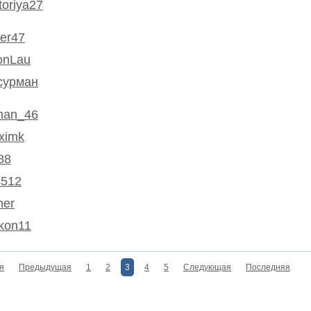
toriya27
er47
onLau
сурман
han_46
ximk
88
s512
ner
kon11
я
Предыдущая
1
2
3
4
5
Следующая
Последняя