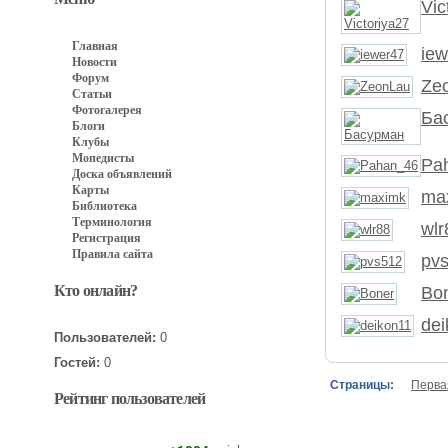
Vic
Главная
iew
Новости
Форум
Ze
Статьи
Фотогалерея
Ба
Блоги
Клубы
Мопедисты
Pa
Доска объявлений
Карты
ma
Библиотека
Терминология
wlr
Регистрация
Правила сайта
pv
Кто онлайн?
Bo
dei
Пользователей:
0
Гостей:
0
Страницы:
Перва
Рейтинг пользователей