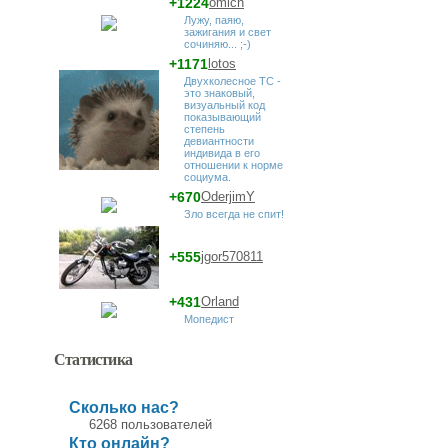
+1224
omich
Лужу, паяю,
зажигания и свет
сочиняю... ;-)
+1171
lotos
Двухколесное ТС -
это знаковый,
визуальный код
показывающий
степень
девиантности
индивида в его
отношении к норме
социума.
+670
OderjimY
Зло всегда не спит!
+555
jgor570811
+431
Orland
Мопедист
Статистика
Сколько нас?
6268 пользователей
Кто онлайн?