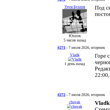
Ухум Бухеев
Под с
посто
Юхнов
5 часов назад
#271
- 7 июля 2026, вторник
Vladk
Горе 
черно
1 день назад
Редак
22:00
#272
- 7 июля 2026, вторник
chuvak
Vladk
Схему