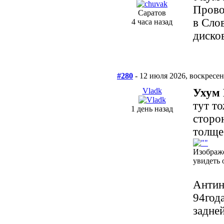
Прово
Саратов
в Слов
4 часа назад
диско
#280
- 12 июля 2026, воскресен
Vladk
Ухум 
тут то
1 день назад
сторон
толще
Изображ
увидеть 
Антин
94год
задне