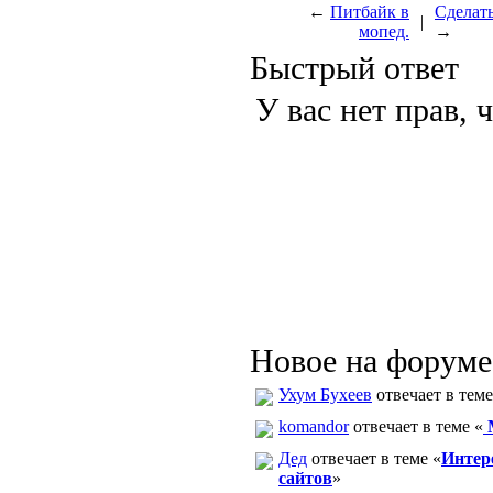
←
Питбайк в
Сделат
|
мопед.
→
Быстрый ответ
У вас нет прав, 
Новое на форуме
Ухум Бухеев
отвечает в теме
komandor
отвечает в теме «
М
Дед
отвечает в теме «
Интер
сайтов
»