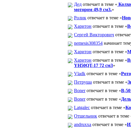
Дед
отвечает в теме «
Колхо
мотором 49,9 см3.
»
Ролик
отвечает в теме «
Hon
Харитон
отвечает в теме «
В
Сергей Викторович
отвечает
nemesis308354
начинает тем
Харитон
отвечает в теме «
М
Харитон
отвечает в теме «
В
YH50QT-17 72 см3
»
Vladk
отвечает в теме «
Рото
Петруша
отвечает в теме «
З
Boner
отвечает в теме «
В-50
Boner
отвечает в теме «
Дель
Latgalec
отвечает в теме «
Ко
Отшельник
отвечает в теме 
andruxxa
отвечает в теме «
И