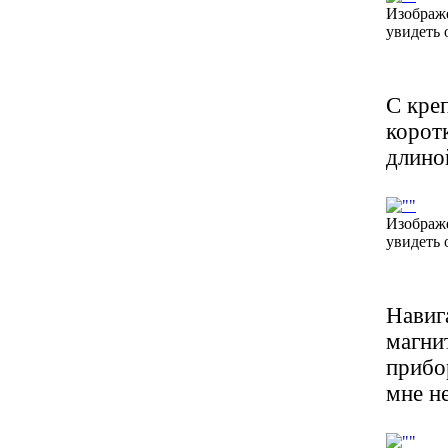
Изображ
увидеть 
С кре
корот
длино
Изображ
увидеть 
Навиг
магни
прибо
мне н