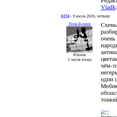
Редакт
Vladk
#274
- 9 июля 2026, четверг
Ухум Бухеев
Схемы
разби
очень
народ
антин
Юхнов
цветам
5 часов назад
чём-т
негер
одни 
Мобик
обошл
тонкий
Изображ