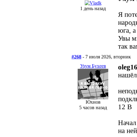
1 день назад
Я пот
народ
юга, а
Увы м
так в
#268
- 7 июля 2026, вторник
Ухум Бухеев
oleg1
нашёл
непод
подкл
Юхнов
12 В
5 часов назад
Начал
на не