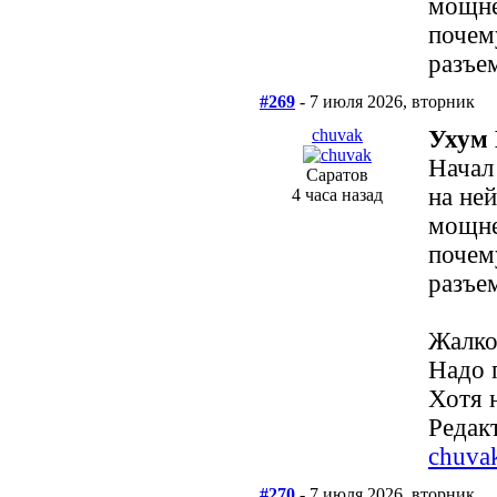
мощне
почем
разъем
#269
- 7 июля 2026, вторник
chuvak
Ухум 
Начал
Саратов
на не
4 часа назад
мощне
почем
разъем
Жалко
Надо 
Хотя 
Редакт
chuva
#270
- 7 июля 2026, вторник