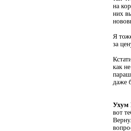
на ко
них в
новов
Я тож
за цен
Кстати
как не
параш
даже 
Ухум 
вот т
Верну
вопро