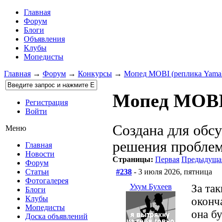
Главная
Форум
Блоги
Объявления
Клубы
Мопедисты
Главная
→
Форум
→
Конкурсы
→
Мопед MOBI (реплика Yama
Мопед MOBI
Регистрация
Войти
Создана для обсу
Меню
решения проблем
Главная
Новости
Страницы:
Первая
Предыдуща
Форум
#238
- 3 июля 2026, пятница
Статьи
Фотогалерея
Ухум Бухеев
За так
Блоги
Клубы
оконч
Мопедисты
она бу
Доска объявлений