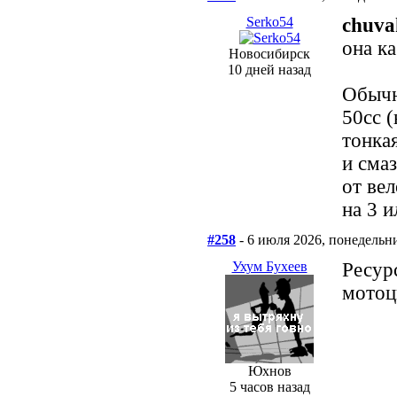
Serko54
chuva
она к
Новосибирск
10 дней назад
Обычн
50сс (
тонка
и сма
от ве
на 3 и
#258
- 6 июля 2026, понедельн
Ухум Бухеев
Ресур
мотоц
Юхнов
5 часов назад