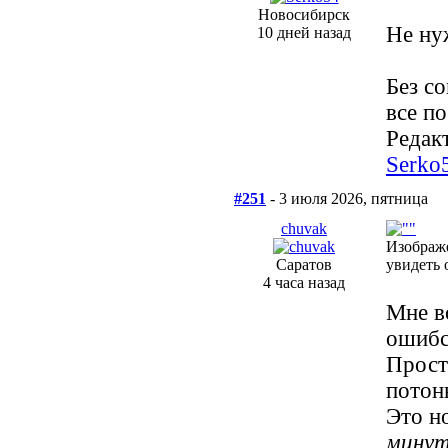
Новосибирск
Не ну
10 дней назад
Без со
все по
Редакт
Serko
#251
- 3 июля 2026, пятница
chuvak
Изображ
Саратов
увидеть 
4 часа назад
Мне в
ошибс
Прост
потон
Это н
мину