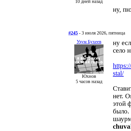
10 дней назад
ну, пн
#245
- 3 июля 2026, пятница
Ухум Бухеев
ну есл
село н
https:
stal/
Юхнов
5 часов назад
Ставит
нет. 
этой 
было.
шаур
chuva