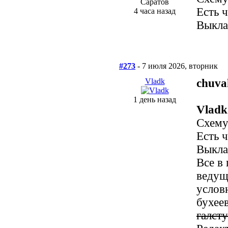
Саратов
Есть ч
4 часа назад
Выкла
#273
- 7 июля 2026, вторник
Vladk
chuva
1 день назад
Vladk
Схему
Есть ч
Выкла
Все в
ведущ
услов
бухее
галст