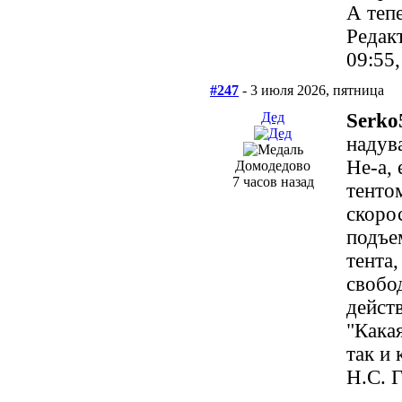
А теп
Редак
09:55
#247
- 3 июля 2026, пятница
Дед
Serko
надув
Не-а, 
Домодедово
7 часов назад
тенто
скоро
подъе
тента,
свобо
действ
"Кака
так и 
Н.С. 