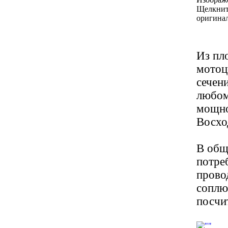
Щелкнит
оригинал
Из пл
мотоц
сечен
любом
мощно
Восхо
В общ
потре
прово
соплю
посчи