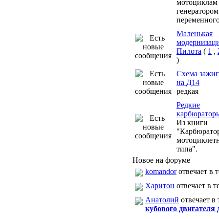
мотоциклам
генератором
переменного
Маленькая
модернизац
Пилота
(
1
,
)
Схема зажи
на Д14
редкая
Редкие
карбюратор
Из книги
"Карбюрато
мотоциклет
типа".
Новое на форуме
komandor
отвечает в т
Харитон
отвечает в т
Анатолий
отвечает в 
кубового двигателя 