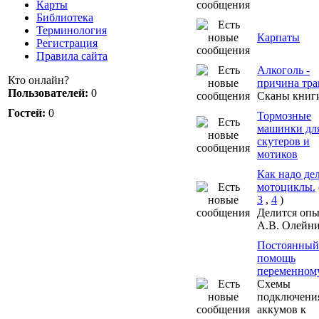
Карты
Библиотека
Терминология
Карпаты
Регистрация
Правила сайта
Алкоголь -
Кто онлайн?
причина тр
Пользователей:
0
Сканы книг
Гостей:
0
Тормозные
машинки дл
скутеров и
мотиков
Как надо де
мотоциклы.
3
,
4
)
Делится оп
А.В. Олейни
Постоянный
помощь
переменному
Схемы
подключени
аккумов к