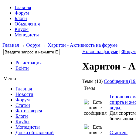
Главная
Форум
Блоги
Объявления
Клубы
Мопедисты
Главная
→
Форум
→
Харитон - Активность на форуме
Новое на форуме
|
Фору
Регистрация
Харитон - 
Войти
Меню
Темы (10)
Сообщения (19
Темы
Главная
Новости
Гоночная см
Форум
спирта и жё
Статьи
воды.
Фотогалерея
Для спортсм
Блоги
болельщиков
Клубы
Мопедисты
Стартер.
Доска объявлений