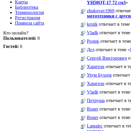
Карты
YH50QT-17 72 см3
»
Библиотека
zhukovav1969
отвечае
Терминология
мототехники с други
Регистрация
Правила сайта
krotik
отвечает в теме
Vladk
отвечает в теме
Кто онлайн?
Пользователей:
0
Ролик
отвечает в теме
Гостей:
0
Дед
отвечает в теме «
Сергей Викторович
о
Харитон
отвечает в т
Ухум Бухеев
отвечает 
Харитон
отвечает в т
Vladk
отвечает в теме
Петруша
отвечает в т
Boner
отвечает в теме
Boner
отвечает в теме
Latgalec
отвечает в те