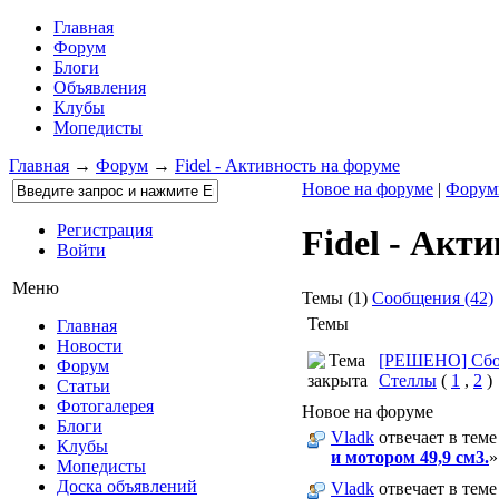
Главная
Форум
Блоги
Объявления
Клубы
Мопедисты
Главная
→
Форум
→
Fidel - Активность на форуме
Новое на форуме
|
Фору
Регистрация
Fidel - Акт
Войти
Меню
Темы (1)
Сообщения (42)
Темы
Главная
Новости
[РЕШЕНО] Сбо
Форум
Стеллы
(
1
,
2
)
Статьи
Фотогалерея
Новое на форуме
Блоги
Vladk
отвечает в теме
Клубы
и мотором 49,9 см3.
»
Мопедисты
Доска объявлений
Vladk
отвечает в теме