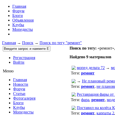
Главная
Форум
Блоги
Объявления
Клубы
Мопедисты
Главная
→
Поиск
→
Поиск по тегу "ремонт"
Поиск по тегу:
«ремонт»,
Найдено 9 материалов
Регистрация
Войти
мопед дельта 72
→
мо
Меню
Теги:
ремонт
Главная
→
Не плановый ремо
Новости
Теги:
ремонт
,
не планов
Форум
Статьи
Реставрация фары от
Фотогалерея
Теги:
фара
,
ремонт
,
мод
Блоги
Клубы
Поставил на колёса 
Мопедисты
Теги:
ремонт
,
карпаты 2