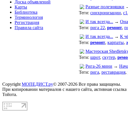
Доска объявлений
Разные полезняшки
Карты
Библиотека
Теги:
синхронизации
,
с1
Терминология
И так всегда...
→
Она
Регистрация
Правила сайта
Теги:
рига 22
,
ремонт
,
п
И так всегда...
→
К ч
Теги:
ремонт
,
карпаты
,
Мастерская Shedletsk
Теги:
шрот
,
скутер
,
ремо
Рига-26 мини
→
Нач
Теги:
рига
,
реставрация
,
Copyright
МОПЕДИСТ.ру
© 2007-2026 Все права защищены.
При копировании материалов с нашего сайта, активная ссылка
Тойота.