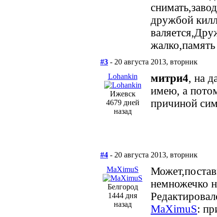
снимать,завод
дружбой килл
валяется,Дру
жалко,память
#3
- 20 августа 2013, вторник
Lohankin
митри4
, на 
имею, а пото
Ижевск
причиной сим
4679 дней
назад
#4
- 20 августа 2013, вторник
MaXimuS
Может,постав
немножечко н
Белгород
Редактировало
1444 дня
назад
MaXimuS
: пр