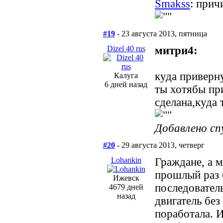
Smakss
: прич
#19
- 23 августа 2013, пятница
Dizel 40 rus
митри4:
куда приверн
Калуга
6 дней назад
ты хотябы пр
сделана,куда 
Добавлено сп
#20
- 29 августа 2013, четверг
Lohankin
Граждане, а м
прошлый раз б
Ижевск
последовател
4679 дней
назад
двигатель без
поработала. И