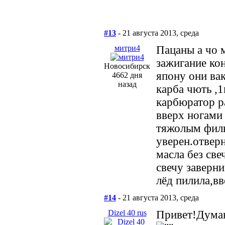
#13
- 21 августа 2013, среда
митри4
Пацаны а чо 
зажигание ко
Новосибирск
япону они ва
4662 дня
назад
карба чють ,1
карбюратор р
вверх ногами 
тяжолым фил
уверен.отвер
масла без све
свечу заверни
лёд пилила,вв
#14
- 21 августа 2013, среда
Dizel 40 rus
Привет!Думаю