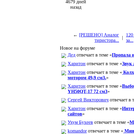
4679 дней
назад
←
[РЕШЕНО] Аналог
120
|
тиристора...
за...
Новое на форуме
Дед
отвечает в теме «
Пропала и
Харитон
отвечает в теме «
Звук 
Харитон
отвечает в теме «
Колх
мотором 49,9 см3.
»
Харитон
отвечает в теме «
Выбор
YH50QT-17 72 см3
»
Сергей Викторович
отвечает в 
Харитон
отвечает в теме «
Инте
сайтов
»
Ухум Бухеев
отвечает в теме «
М
komandor
отвечает в теме «
Минк