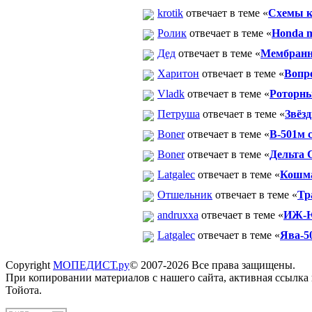
krotik
отвечает в теме «
Схемы к
Ролик
отвечает в теме «
Honda 
Дед
отвечает в теме «
Мембранн
Харитон
отвечает в теме «
Вопр
Vladk
отвечает в теме «
Роторны
Петруша
отвечает в теме «
Звёз
Boner
отвечает в теме «
В-501м 
Boner
отвечает в теме «
Дельта С
Latgalec
отвечает в теме «
Кошма
Отшельник
отвечает в теме «
Тр
andruxxa
отвечает в теме «
ИЖ-Ю
Latgalec
отвечает в теме «
Ява-5
Copyright
МОПЕДИСТ.ру
© 2007-2026 Все права защищены.
При копировании материалов с нашего сайта, активная ссылка
Тойота.