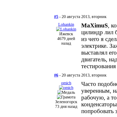
#5
- 20 августа 2013, вторник
Lohankin
MaXimuS
, к
цилиндр лил б
Ижевск
из чего я сде
4679 дней
назад
электрике. З
выставлял ег
двигатель, на
тестирования 
#6
- 20 августа 2013, вторник
omich
Часто подобн
уверенным, н
рабочую, а то
Зеленогорск
конденсаторы
73 дня назад
попробовать 