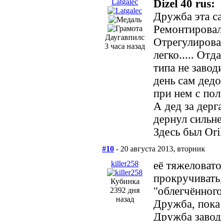
Latgalec
Dizel 40 rus:
Дружба эта с
Ремонтировал 
Даугавпилс
Отрегулирова
3 часа назад
легко..... От
типа не заводи
день сам дедо
при нем с пол
А дед за дерг
дернул сильне
Здесь был Orik
#10
- 20 августа 2013, вторник
killer258
её тяжеловато
прокручивать
Кубинка
"облегчённог
2392 дня
назад
Дружба, пока 
Дружба завод