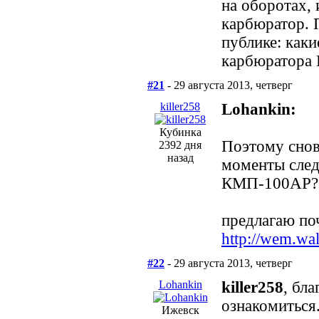
на оборотах, 
карбюратор. 
публике: каки
карбюратора
#21
- 29 августа 2013, четверг
killer258
Lohankin:
Кубинка
Поэтому снов
2392 дня
назад
моменты след
КМП-100АР?
предлагаю по
http://wem.wa
#22
- 29 августа 2013, четверг
Lohankin
killer258
, бл
ознакомиться
Ижевск