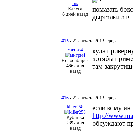
помазать бок
Калуга
6 дней назад
дыргалки а в 
#15
- 21 августа 2013, среда
митри4
куда приверн
хотябы приме
Новосибирск
там закрутиш
4662 дня
назад
#16
- 21 августа 2013, среда
killer258
если кому инт
http://www.ma
Кубинка
обсуждают пр
2392 дня
назад