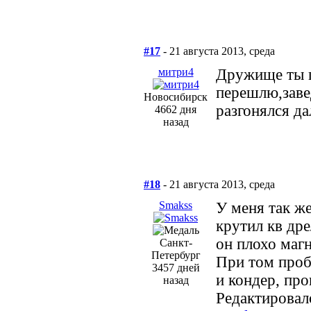
#17
- 21 августа 2013, среда
митри4
Дружище ты п
перешлю,заве
Новосибирск
разгонялся да
4662 дня
назад
#18
- 21 августа 2013, среда
Smakss
У меня так же
крутил кв дре
он плохо магн
Санкт-
Петербург
При том проб
3457 дней
и кондер, про
назад
Редактировало