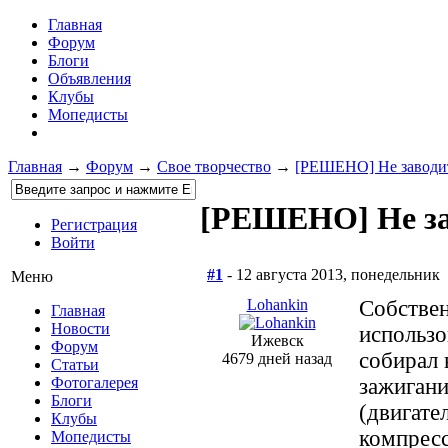
Главная
Форум
Блоги
Объявления
Клубы
Мопедисты
Главная
→
Форум
→
Свое творчество
→
[РЕШЕНО] Не заводит
[РЕШЕНО] Не за
Регистрация
Войти
#1
- 12 августа 2013, понедельник
Меню
Lohankin
Собствен
Главная
Новости
использо
Ижевск
Форум
собирал 
4679 дней назад
Статьи
зажигани
Фотогалерея
Блоги
(двигате
Клубы
компресс
Мопедисты