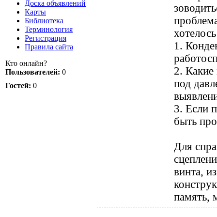
Доска объявлений
зоводить
Карты
проблема
Библиотека
Терминология
хотелось
Регистрация
1. Конде
Правила сайта
работос
Кто онлайн?
2. Какие
Пользователей:
0
под давл
Гостей:
0
выявлен
3. Если 
быть пр
Для спра
сцеплени
винта, и
конструк
память, 