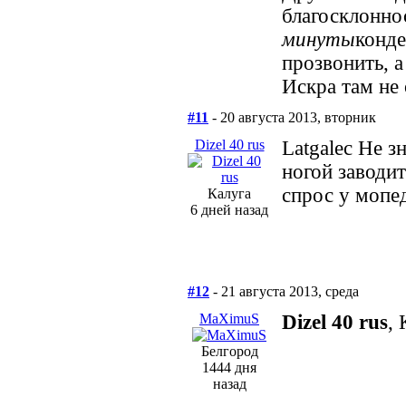
благосклонно
минуты
конде
прозвонить, а
Искра там не 
#11
- 20 августа 2013, вторник
Dizel 40 rus
Latgalec Не з
ногой заводи
спрос у мопе
Калуга
6 дней назад
#12
- 21 августа 2013, среда
MaXimuS
Dizel 40 rus
,
Белгород
1444 дня
назад