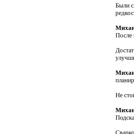
Были с
редкос
Михаи
После 
Достат
улучши
Михаи
планир
Не сто
Михаи
Подска
Сварк