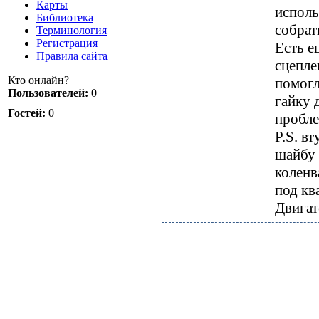
Карты
исполь
Библиотека
собрат
Терминология
Регистрация
Есть е
Правила сайта
сцепле
Кто онлайн?
помогл
Пользователей:
0
гайку 
Гостей:
0
пробле
P.S. в
шайбу 
коленв
под кв
Двига