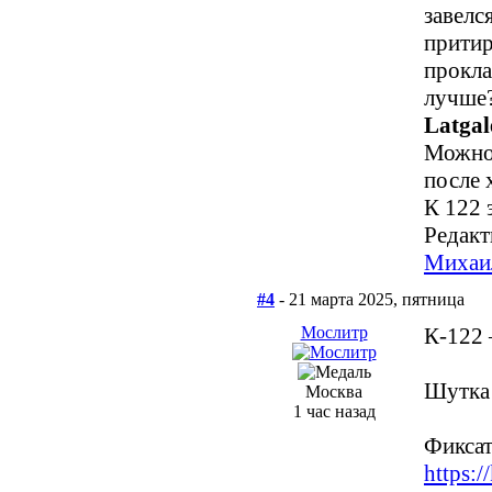
завелс
притир
прокла
лучше
Latgal
Можно 
после 
К 122 
Редакт
Михаи
#4
- 21 марта 2025, пятница
Мослитр
К-122 
Шутка
Москва
1 час назад
Фиксат
https:/