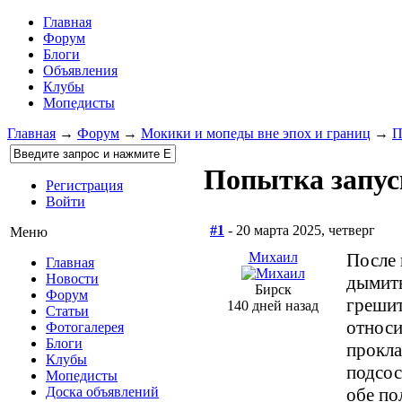
Главная
Форум
Блоги
Объявления
Клубы
Мопедисты
Главная
→
Форум
→
Мокики и мопеды вне эпох и границ
→
П
Попытка запус
Регистрация
Войти
#1
- 20 марта 2025, четверг
Меню
Михаил
После 
Главная
Новости
дымить
Бирск
Форум
грешит
140 дней назад
Статьи
относи
Фотогалерея
Блоги
прокла
Клубы
подсос
Мопедисты
обе по
Доска объявлений