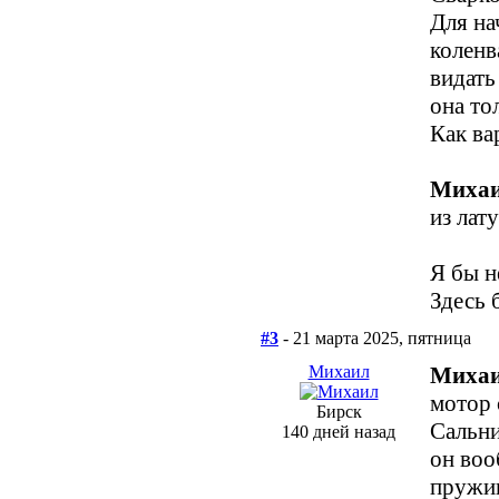
Для на
коленв
видать
она то
Как ва
Михаи
из лат
Я бы не
Здесь б
#3
- 21 марта 2025, пятница
Михаил
Михаи
мотор 
Бирск
Сальни
140 дней назад
он воо
пружин