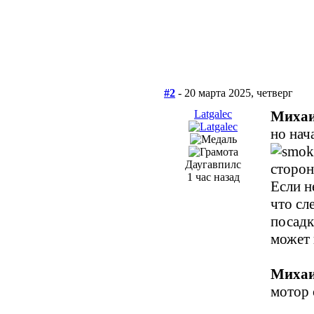
#2
- 20 марта 2025, четверг
Latgalec
Михаи
но нач
Даугавпилс
сторон
1 час назад
Если н
что сл
посадк
может 
Михаи
мотор 