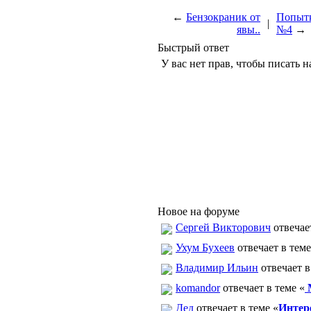
←
Бензокраник от
Попытк
|
явы..
№4
→
Быстрый ответ
У вас нет прав, чтобы писать н
Новое на форуме
Сергей Викторович
отвечает
Ухум Бухеев
отвечает в теме
Владимир Ильин
отвечает в
komandor
отвечает в теме «
М
Дед
отвечает в теме «
Интер