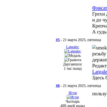
Фикса
Грехи 
и до ч
Крепча
А судь
#5
- 21 марта 2025, пятница
Latgalec
резьбу
держит
Даугавпилс
Редакт
1 час назад
Latgal
Здесь б
#6
- 21 марта 2025, пятница
Игор
пользу
Чалтырь
499 дней назад