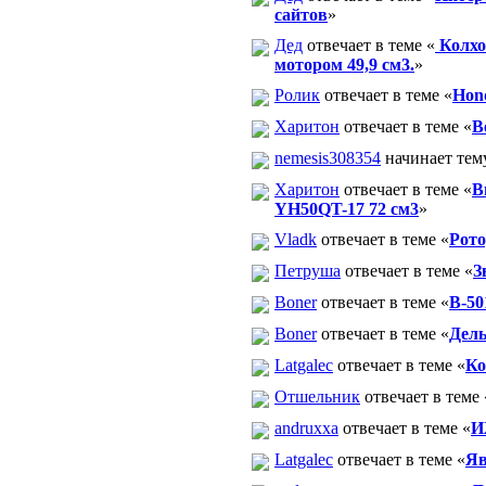
сайтов
»
Дед
отвечает в теме «
Колхо
мотором 49,9 см3.
»
Ролик
отвечает в теме «
Hon
Харитон
отвечает в теме «
В
nemesis308354
начинает тем
Харитон
отвечает в теме «
В
YH50QT-17 72 см3
»
Vladk
отвечает в теме «
Рото
Петруша
отвечает в теме «
З
Boner
отвечает в теме «
В-50
Boner
отвечает в теме «
Дель
Latgalec
отвечает в теме «
Ко
Отшельник
отвечает в теме 
andruxxa
отвечает в теме «
И
Latgalec
отвечает в теме «
Яв