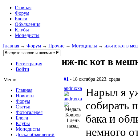
Главная
Форум
Блоги
Объявления
Клубы
Мопедисты
Главная
→
Форум
→
Прочие
→
Мотоциклы
→
иж-пс кот в ме
иж-пс кот в мешк
Регистрация
Войти
#1
- 18 октября 2023, среда
Меню
andruxxa
Нарыл я у
Главная
Новости
Форум
собирать п
Статьи
Фотогалерея
Ковров
бака и обл
Блоги
1 день
Клубы
назад
немного о
Мопедисты
Доска объявлений