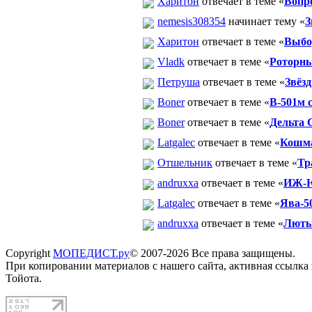
Харитон
отвечает в теме «
Вопр
nemesis308354
начинает тему «
З
Харитон
отвечает в теме «
Выбор
Vladk
отвечает в теме «
Роторны
Петруша
отвечает в теме «
Звёз
Boner
отвечает в теме «
В-501м 
Boner
отвечает в теме «
Дельта С
Latgalec
отвечает в теме «
Кошма
Отшельник
отвечает в теме «
Тр
andruxxa
отвечает в теме «
ИЖ-Ю
Latgalec
отвечает в теме «
Ява-5
andruxxa
отвечает в теме «
Люты
Copyright
МОПЕДИСТ.ру
© 2007-2026 Все права защищены.
При копировании материалов с нашего сайта, активная ссылка
Тойота.