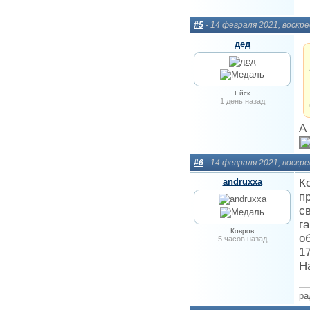
#5
- 14 февраля 2021, воскр
дед
Ейск
1 день назад
А 
#6
- 14 февраля 2021, воскр
andruxxa
К
п
с
г
Ковров
о
5 часов назад
1
Н
ра