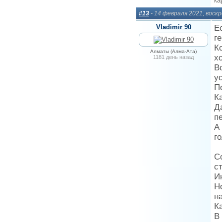
ка
#13
- 14 февраля 2021, воск
Vladimir 90
Е
г
К
Алматы (Алма-Ата)
х
1181 день назад
В
у
П
К
Д
п
А
г
С
с
И
Н
н
К
В