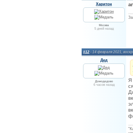
Харитон
a
За
Москва
5 дней назад
#12
- 14 февраля 2021, воск
Дед
Я
Домодедово
6 часов назад
ся
Д
в
э
в
ф
"К