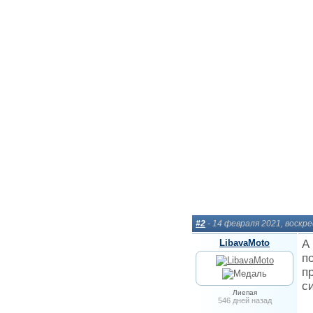
#2
- 14 февраля 2021, воскр
LibavaMoto
А
п
п
с
Лиепая
546 дней назад