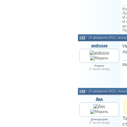
Ко
Лу
И 
И 
вс
Пу
#15
- 14 февраля 2021, воск
andruxxa
Н
л
ра
Ковров
5 часов назад
#16
- 15 февраля 2021, поне
Дед
Т
Домодедово
6 часов назад
с