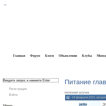
Главная
Форум
Блоги
Объявления
Клубы
Мопе
Главная
→
Форум
→
Китайские мопеды и скуте
Питание гла
Регистрация
полезная штучка
Войти
#1
- 14 февраля 2021, воскр
janka
Э
Меню