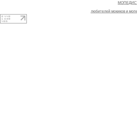
Copyright
МОПЕДИСТ
При копировании материал
любителей мокиков и моп