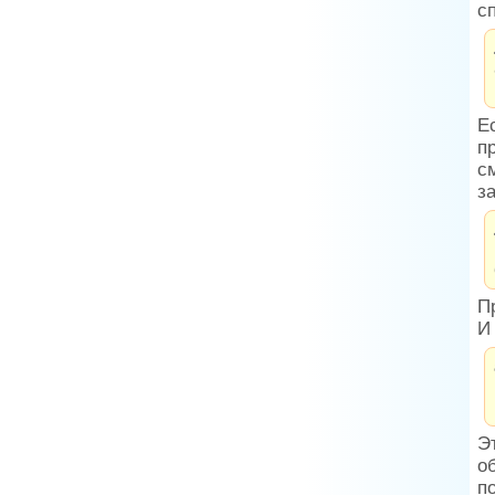
с
Е
п
с
з
П
И
Э
о
п