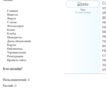
С
ч
Riga
Главная
о
22 дня назад
Новости
ф
Форум
н
Статьи
Фотогалерея
н
Блоги
м
Клубы
п
Мопедисты
т
Доска объявлений
Карты
в
Библиотека
Н
Терминология
с
Регистрация
п
Правила сайта
з
Кто онлайн?
о
Пользователей:
0
Гостей:
0