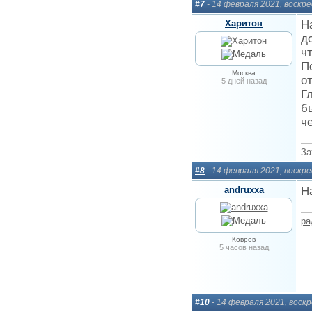
#7
- 14 февраля 2021, воскр
Харитон
Н
д
ч
П
Москва
о
5 дней назад
Г
б
ч
За
#8
- 14 февраля 2021, воскр
andruxxa
Н
ра
Ковров
5 часов назад
#10
- 14 февраля 2021, воск