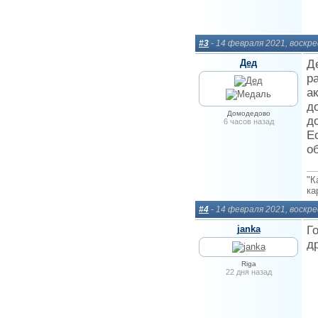
#3
- 14 февраля 2021, воскр
Дед
Д
р
а
д
Домодедово
д
6 часов назад
Е
о
"К
ка
#4
- 14 февраля 2021, воскр
janka
Г
д
Riga
22 дня назад