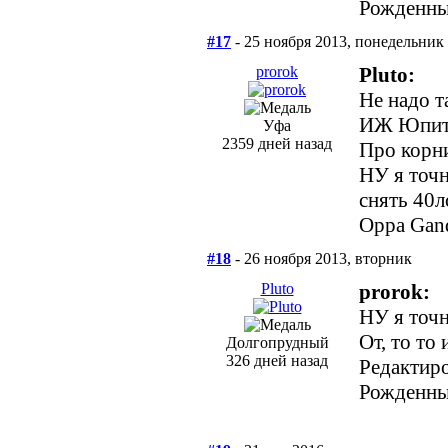
Рожденный
#17
- 25 ноября 2013, понедельник
prorok
Pluto:
Не надо т
ИЖ Юпитер
Уфа
2359 дней назад
Про корни
НУ я точн
снять 40л
Oppa Gan
#18
- 26 ноября 2013, вторник
Pluto
prorok:
НУ я точн
От, то то 
Долгопрудный
326 дней назад
Редактиро
Рожденный