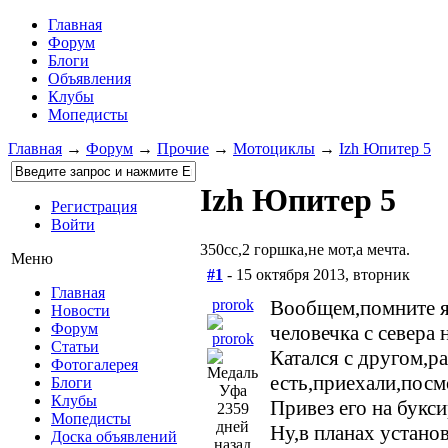
Главная
Форум
Блоги
Объявления
Клубы
Мопедисты
Главная
→
Форум
→
Прочие
→
Мотоциклы
→
Izh Юпитер 5
Izh Юпитер 5
Регистрация
Войти
350сс,2 горшка,не мот,а мечта.
Меню
#1
- 15 октября 2013, вторник
Главная
prorok
Вообщем,помните я 
Новости
Форум
человечка с севера 
Статьи
Катался с другом,р
Фотогалерея
есть,приехали,посм
Блоги
Уфа
Клубы
Привез его на букс
2359
Мопедисты
дней
Ну,в планах устано
Доска объявлений
назад