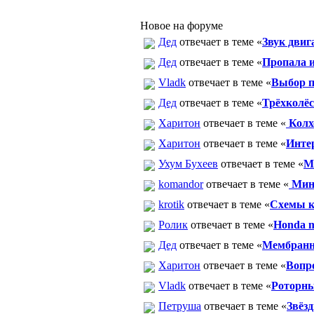
Новое на форуме
Дед
отвечает в теме «
Звук двиг
Дед
отвечает в теме «
Пропала и
Vladk
отвечает в теме «
Выбор п
Дед
отвечает в теме «
Трёхколё
Харитон
отвечает в теме «
Колх
Харитон
отвечает в теме «
Интер
Ухум Бухеев
отвечает в теме «
М
komandor
отвечает в теме «
Минк
krotik
отвечает в теме «
Схемы к
Ролик
отвечает в теме «
Honda 
Дед
отвечает в теме «
Мембранн
Харитон
отвечает в теме «
Вопр
Vladk
отвечает в теме «
Роторны
Петруша
отвечает в теме «
Звёз