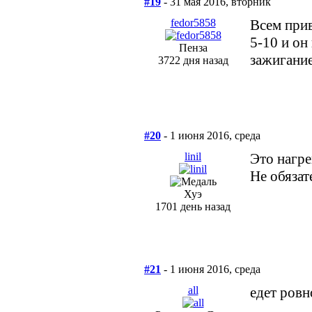
#19
- 31 мая 2016, вторник
fedor5858
Всем прив
5-10 и он
Пенза
зажигание
3722 дня назад
#20
- 1 июня 2016, среда
linil
Это нагре
Не обязат
Хуэ
1701 день назад
#21
- 1 июня 2016, среда
all
едет ровн