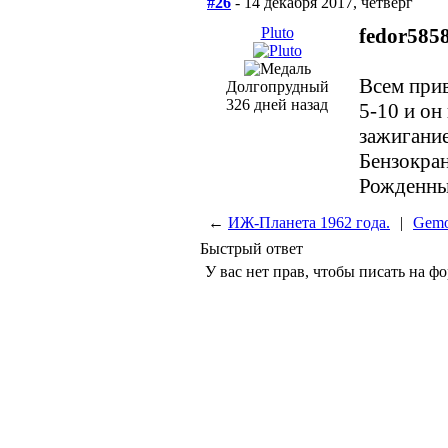
#26
- 14 декабря 2017, четверг
Pluto
fedor585
Всем прив
Долгопрудный
326 дней назад
5-10 и он
зажигание
Бензокра
Рожденный
←
ИЖ-Планета 1962 года.
|
Gemo
Быстрый ответ
У вас нет прав, чтобы писать на ф