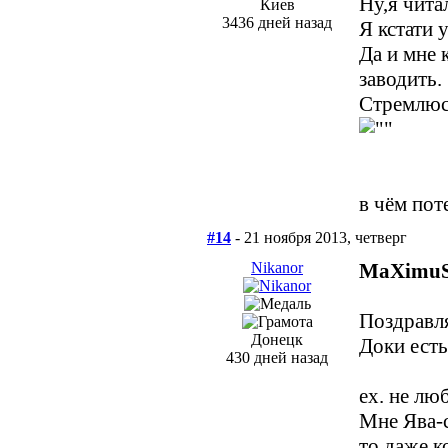
Ну,я чита
Киев
3436 дней назад
Я кстати 
Да и мне 
заводить.
Стремлюсь
в чём пот
#14
- 21 ноября 2013, четверг
Nikanor
MaXimuS
Поздравл
Донецк
Доки есть
430 дней назад
ех. не лю
Мне Ява-с
то даже к