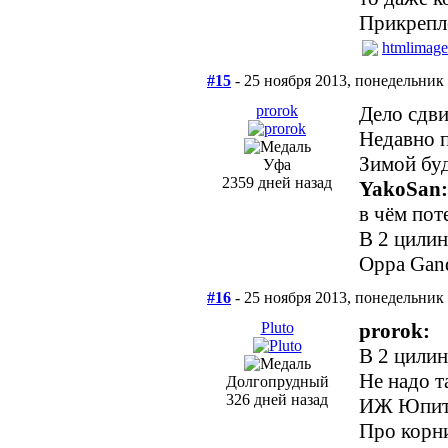
Прикрепл
htmlimage
#15
- 25 ноября 2013, понедельник
prorok
Дело сдви
Недавно п
Зимой буд
Уфа
2359 дней назад
YakoSan:
в чём пот
В 2 цилин
Oppa Gan
#16
- 25 ноября 2013, понедельник
Pluto
prorok:
В 2 цилин
Не надо т
Долгопрудный
326 дней назад
ИЖ Юпитер
Про корни