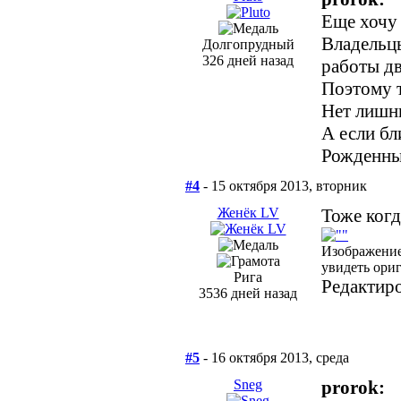
Еще хочу 
Владельц
Долгопрудный
326 дней назад
работы дв
Поэтому т
Нет лишн
А если бл
Рожденный
#4
- 15 октября 2013, вторник
Женёк LV
Тоже когд
Изображение
увидеть ори
Рига
Редактиро
3536 дней назад
#5
- 16 октября 2013, среда
Sneg
prorok: