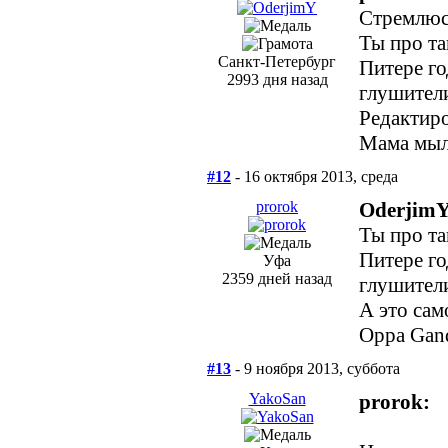
Стремлюсь
Ты про та
Санкт-Петербург
Питере го
2993 дня назад
глушител
Редактиро
Мама мыла
#12
- 16 октября 2013, среда
prorok
OderjimY
Ты про та
Питере го
Уфа
2359 дней назад
глушител
А это сам
Oppa Gan
#13
- 9 ноября 2013, суббота
YakoSan
prorok: