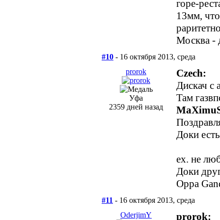
горе-рест
13мм, что
раритетно
Москва -
#10
- 16 октября 2013, среда
prorok
Czech:
Дискач с 
Там газвпо
Уфа
2359 дней назад
MaXimuS
Поздравл
Доки есть
ех. не лю
Доки друг
Oppa Gan
#11
- 16 октября 2013, среда
OderjimY
prorok: