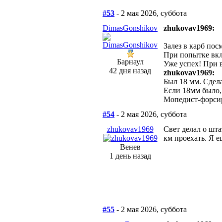
#53
- 2 мая 2026, суббота
DimasGonshikov
zhukovav1969:
Залез в карб пос
При попытке вкл
Барнаул
Уже успех! При 
42 дня назад
zhukovav1969:
Был 18 мм. Сдела
Если 18мм было,
Мопедист-форсир
#54
- 2 мая 2026, суббота
zhukovav1969
Свет делал о шта
км проехать. Я е
Венев
1 день назад
#55
- 2 мая 2026, суббота