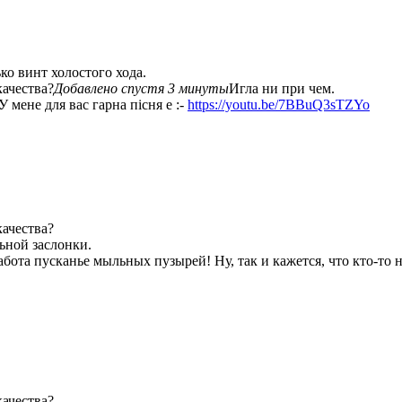
ько винт холостого хода.
качества?
Добавлено спустя 3 минуты
Игла ни при чем.
У мене для вас гарна пiсня е :-
https://youtu.be/7BBuQ3sTZYo
качества?
ьной заслонки.
абота пусканье мыльных пузырей! Ну, так и кажется, что кто-то 
качества?