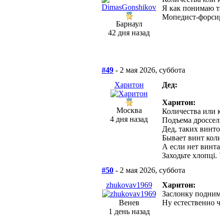
Я как понимаю т
Мопедист-форсир
Барнаул
42 дня назад
#49
- 2 мая 2026, суббота
Харитон
Дед:
Харитон:
Москва
Количества или 
4 дня назад
Подъема дроссел
Дед, таких винто
Бывает винт кол
А если нет винта
Заходьте хлопцi. 
#50
- 2 мая 2026, суббота
zhukovav1969
Харитон:
Заслонку подним
Венев
Ну естественно ч
1 день назад