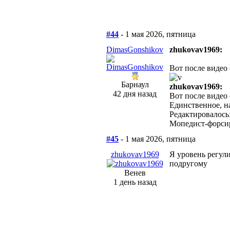
#44
- 1 мая 2026, пятница
DimasGonshikov
zhukovav1969:
Вот после видео
Барнаул
zhukovav1969:
42 дня назад
Вот после видео 
Единственное, на
Редактировалось:
Мопедист-форсир
#45
- 1 мая 2026, пятница
zhukovav1969
Я уровень регули
подругому
Венев
1 день назад