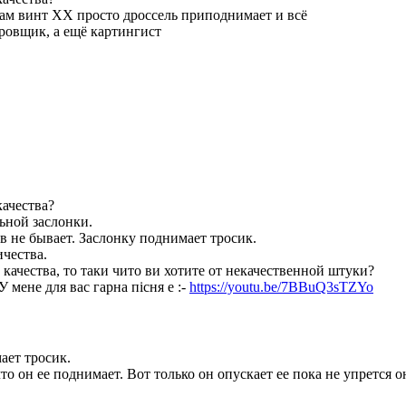
ам винт ХХ просто дроссель приподнимает и всё
овщик, а ещё картингист
качества?
ьной заслонки.
в не бывает. Заслонку поднимает тросик.
ичества.
 качества, то таки чито ви хотите от некачественной штуки?
У мене для вас гарна пiсня е :-
https://youtu.be/7BBuQ3sTZYo
ает тросик.
то он ее поднимает. Вот только он опускает ее пока не упрется о