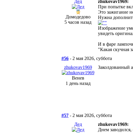
Дед
zhukovav1969:
При попытке вкл
Это зажигание н
Домодедово
Нужна дополните
5 часов назад
Изображение ум
увидеть оригина
И в фаре лампоч
"Какая скучная з
#56
- 2 мая 2026, суббота
zhukovav1969
Заколдованный аг
Венев
1 день назад
#57
- 2 мая 2026, суббота
Дед
zhukovav1969:
Днем заводился, 