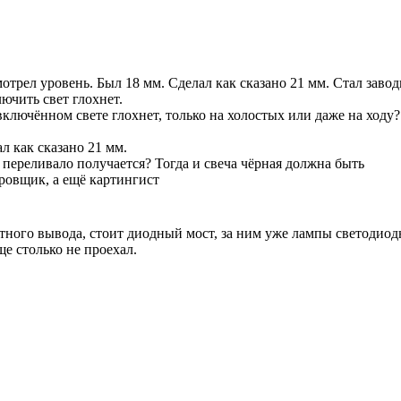
мотрел уровень. Был 18 мм. Сделал как сказано 21 мм. Стал завод
ючить свет глохнет.
включённом свете глохнет, только на холостых или даже на ход
л как сказано 21 мм.
 переливало получается? Тогда и свеча чёрная должна быть
овщик, а ещё картингист
тного вывода, стоит диодный мост, за ним уже лампы светодиодны
ще столько не проехал.