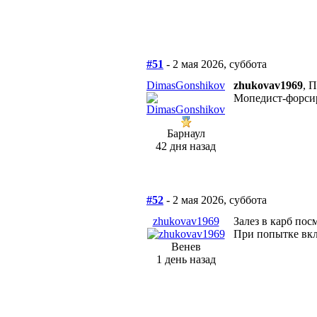
#51
- 2 мая 2026, суббота
DimasGonshikov
zhukovav1969
, 
Мопедист-форсир
Барнаул
42 дня назад
#52
- 2 мая 2026, суббота
zhukovav1969
Залез в карб пос
При попытке вкл
Венев
1 день назад