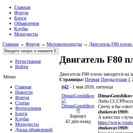
Главная
Форум
Блоги
Объявления
Клубы
Мопедисты
Главная
→
Форум
→
Мотовелосипеды
→
Двигатель F80 плохо
Двигатель F80 п
Регистрация
Войти
Двигатель F80 плохо заводится на 
Меню
Страницы:
Первая
Предыдущая
1
#42
- 1 мая 2026, пятница
Главная
Новости
DimasGonshikov
DimasGonshikov
Форум
Либо СССРРосси
Статьи
Свечу я бы совет
Фотогалерея
zhukovav1969:
Блоги
Барнаул
А качество случа
Клубы
42 дня назад
https://www.yout
Мопедисты
zhukovav1969:
Доска объявлений