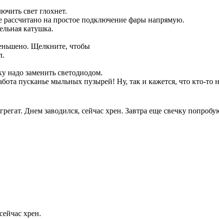
ючить свет глохнет.
е рассчитано на простое подключение фары напрямую.
льная катушка.
еньшено. Щелкните, чтобы
л.
ку надо заменить светодиодом.
абота пусканье мыльных пузырей! Ну, так и кажется, что кто-то 
регат. Днем заводился, сейчас хрен. Завтра еще свечку попробу
сейчас хрен.