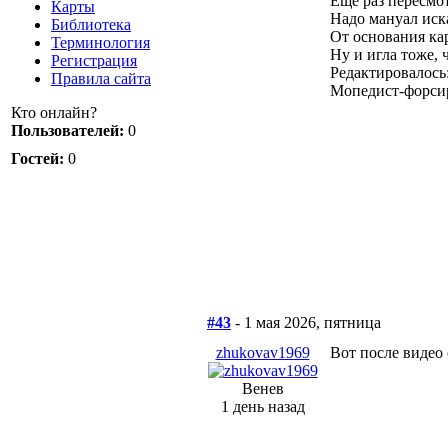
Еще раз пересмо
Карты
Надо мануал иск
Библиотека
От основания ка
Терминология
Ну и игла тоже, 
Регистрация
Редактировалось:
Правила сайта
Мопедист-форсир
Кто онлайн?
Пользователей:
0
Гостей:
0
#43
- 1 мая 2026, пятница
zhukovav1969
Вот после видео
Венев
1 день назад