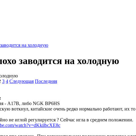
 заводится на холодную
лохо заводится на холодную
холодную
2
3
4
Следующая
Последняя
:
я - А17В, либо NGK BP6HS
скую воткнул, китайские очень редко нормально работают, их то
йно не иглой регулируется ? Сейчас игла в среднем положении.
ube.com/watch?v=dKkilbcXE8c