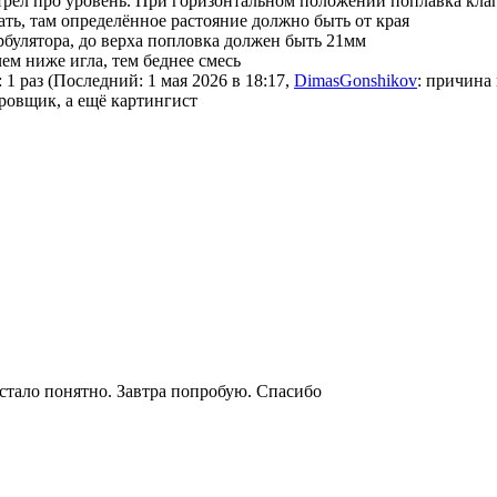
трел про уровень. При горизонтальном положении поплавка клап
ать, там определённое растояние должно быть от края
рбулятора, до верха попловка должен быть 21мм
чем ниже игла, тем беднее смесь
 1 раз (Последний: 1 мая 2026 в 18:17,
DimasGonshikov
: причина 
овщик, а ещё картингист
 стало понятно. Завтра попробую. Спасибо