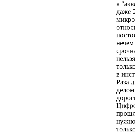
в "ак
даже 
микро
относ
посто
нечем
срочн
нельз
тольк
в инс
Раза 
делом
дорог
Цифро
прошл
нужно
тольк