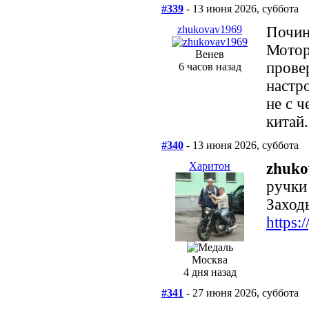
#339
- 13 июня 2026, суббота
zhukovav1969
Почин
Мотор
Венев
прове
6 часов назад
настро
не с 
китай
#340
- 13 июня 2026, суббота
Харитон
zhuko
ручки
Заходь
https
Москва
4 дня назад
#341
- 27 июня 2026, суббота