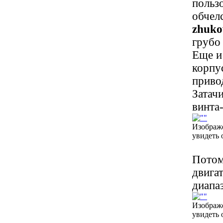
пользо
обчелс
zhuko
грубо
Еще и
корпу
приво
Затач
винта
Изображ
увидеть 
Потом
двига
диапа
Изображ
увидеть 