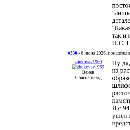
посто
"лишь
детале
"Кака
так и 
Н.С. 
#330
- 8 июня 2026, понедельн
zhukovav1969
Ну да
на ра
Венев
образ
6 часов назад
шлифо
расточ
памят
Я с 9
ушел с
предс