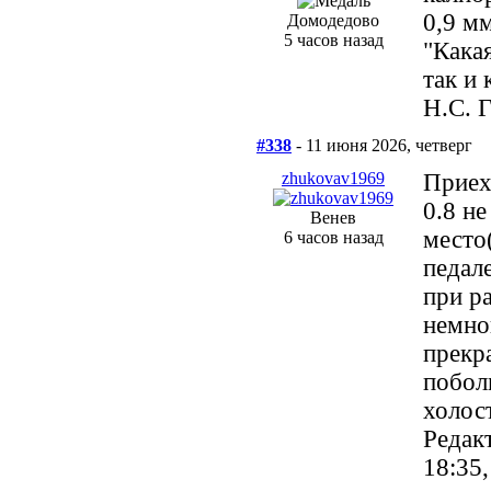
0,9 мм
Домодедово
5 часов назад
"Кака
так и 
Н.С. 
#338
- 11 июня 2026, четверг
zhukovav1969
Приех
0.8 не
Венев
место(
6 часов назад
педал
при р
немно
прекра
побол
холос
Редак
18:35