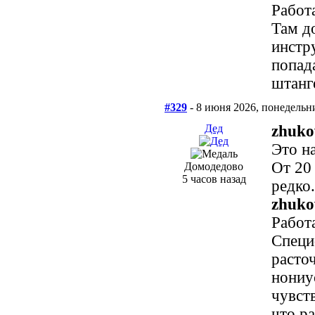
Работа
Там д
инстр
попад
штанг
#329
- 8 июня 2026, понедельн
Дед
zhuko
Это на
От 20
Домодедово
5 часов назад
редко.
zhuko
Работа
Специф
расто
нониу
чувств
что р