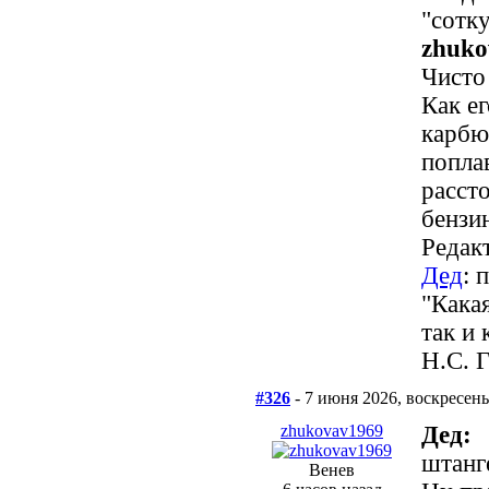
"сотку
zhuko
Чисто
Как е
карбю
попла
расст
бензи
Редак
Дед
: 
"Кака
так и 
Н.С. 
#326
- 7 июня 2026, воскресень
zhukovav1969
Дед:
штанг
Венев