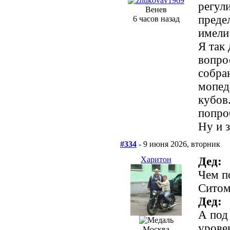
регул
Венев
преде
6 часов назад
имели
Я так
вопро
собра
мопед
кубов
попро
Ну и 
#334
- 9 июня 2026, вторник
Харитон
Дед:
Чем п
Ситом
Дед:
А под
урове
Москва