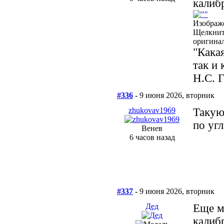
калиб
Изображ
Щелкнит
оригинал
"Кака
так и 
Н.С. 
#336
- 9 июня 2026, вторник
zhukovav1969
Такую
по уг
Венев
6 часов назад
#337
- 9 июня 2026, вторник
Дед
Еще м
калибр