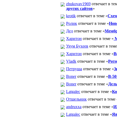
zhukovav1969
отвечает в тем
других сайтов
»
krotik
отвечает в теме «
Схем
Ролик
отвечает в теме «
Hon
Дед
отвечает в теме «
Мембр
Харитон
отвечает в теме «
М
Ухум Бухеев
отвечает в теме
Харитон
отвечает в теме «
В
Vladk
отвечает в теме «
Рото
Петруша
отвечает в теме «
З
Boner
отвечает в теме «
В-50
Boner
отвечает в теме «
Дель
Latgalec
отвечает в теме «
Ко
Отшельник
отвечает в теме 
andruxxa
отвечает в теме «
И
Latgalec
отвечает в теме «
Яв