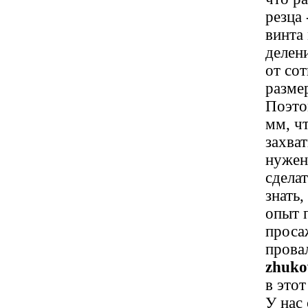
резца
винта
делен
от со
разме
Поэто
мм, ч
захва
нужен
сделат
знать,
опыт 
проса
прова
zhuko
в этот
У нас 