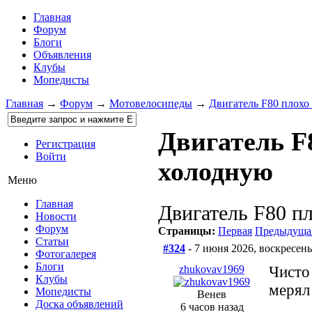
Главная
Форум
Блоги
Объявления
Клубы
Мопедисты
Главная
→
Форум
→
Мотовелосипеды
→
Двигатель F80 плохо
Двигатель F
Регистрация
Войти
холодную
Меню
Главная
Двигатель F80 п
Новости
Форум
Страницы:
Первая
Предыдуща
Статьи
#324
- 7 июня 2026, воскресень
Фотогалерея
Блоги
zhukovav1969
Чисто
Клубы
мерял
Мопедисты
Венев
Доска объявлений
6 часов назад