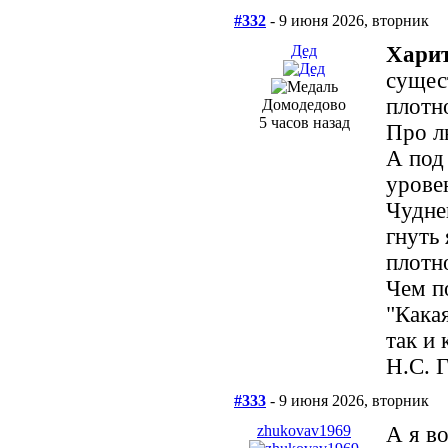
#332
- 9 июня 2026, вторник
Дед
Харит
сущес
плотно
Домодедово
5 часов назад
Про л
А под
урове
Чудне
гнуть 
плотн
Чем п
"Кака
так и 
Н.С. 
#333
- 9 июня 2026, вторник
zhukovav1969
А я в