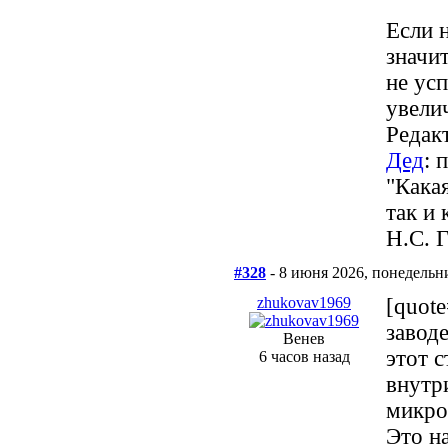
Если 
значи
не ус
увелич
Редак
Дед
: 
"Кака
так и 
Н.С. 
#328
- 8 июня 2026, понедельн
zhukovav1969
[quot
завод
Венев
этот 
6 часов назад
внутр
микро
Это на