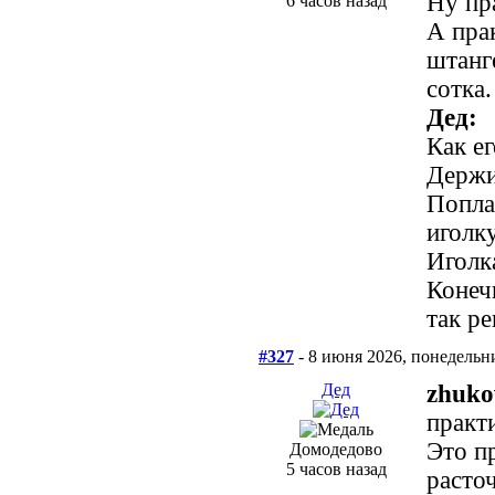
Ну пр
6 часов назад
А пра
штанг
сотка.
Дед:
Как е
Держи
Попла
иголк
Иголка
Конеч
так р
#327
- 8 июня 2026, понедельн
Дед
zhuko
практ
Это п
Домодедово
5 часов назад
расто