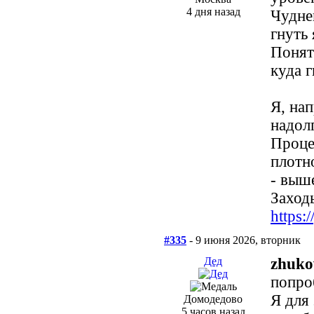
4 дня назад
Чудне
гнуть
Понят
куда г
Я, нап
надол
Проце
плотн
- выш
Заходь
https
#335
- 9 июня 2026, вторник
Дед
zhuko
попро
Я для
Домодедово
5 часов назад