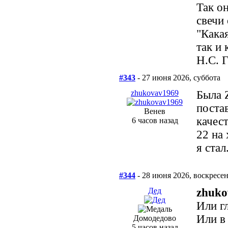
Так он
свечи 
"Кака
так и 
Н.С. 
#343
- 27 июня 2026, суббота
zhukovav1969
Была 
поста
Венев
качес
6 часов назад
22 на 
я стал
#344
- 28 июня 2026, воскресе
Дед
zhuko
Или гл
Или в
Домодедово
5 часов назад