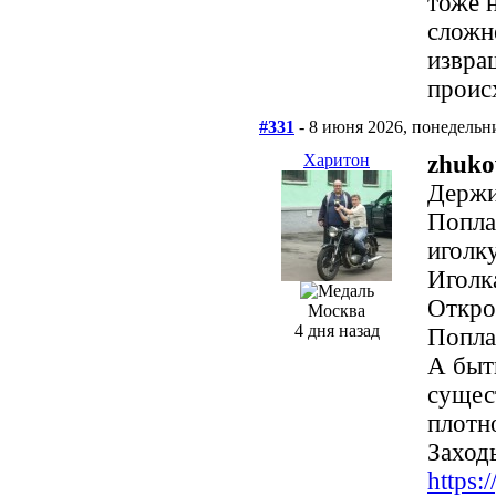
тоже 
сложне
извра
проис
#331
- 8 июня 2026, понедельн
Харитон
zhuko
Держи
Попла
иголк
Иголка
Откро
Москва
4 дня назад
Попла
А быт
сущес
плотно
Заходь
https