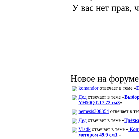
У вас нет прав, 
Новое на форуме
komandor
отвечает в теме «
П
Дед
отвечает в теме «
Выбор 
YH50QT-17 72 см3
»
nemesis308354
отвечает в те
Дед
отвечает в теме «
Трёхк
Vladk
отвечает в теме «
Колх
мотором 49,9 см3.
»