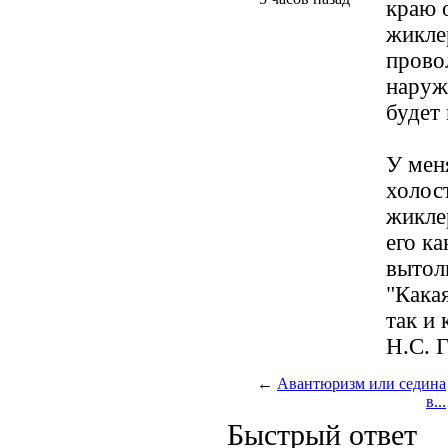
краю о
жикле
прово
наруж
будет 
У меня
холос
жикле
его ка
вытол
"Кака
так и 
Н.С. 
←
Авантюризм или седина
в...
Быстрый ответ