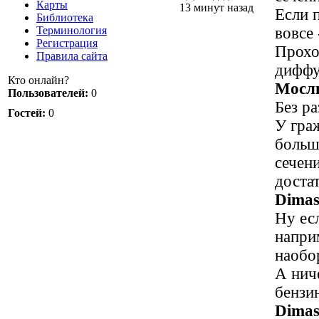
Карты
13 минут назад
Если п
Библиотека
вовсе 
Терминология
Регистрация
Прохо
Правила сайта
диффу
Кто онлайн?
Мосл
Пользователей:
0
Без р
Гостей:
0
У гра
больш
сечен
доста
Dimas
Ну ес
напри
наобо
А нич
бензи
Dimas