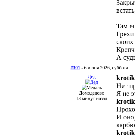
Закрыт
встать
Там е
Грехи
своих
Крепч
А суд
#301
- 6 июня 2026, суббота
Дед
krotik
Нет п
Я не э
Домодедово
13 минут назад
krotik
Проход
И оно
карбю
krotik