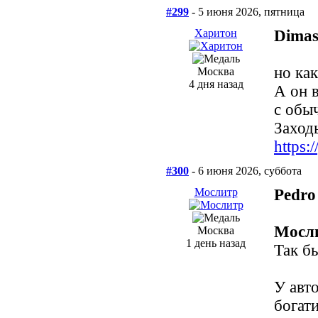
#299
- 5 июня 2026, пятница
Харитон
Dimas
но ка
Москва
4 дня назад
А он 
с обы
Заходь
https
#300
- 6 июня 2026, суббота
Мослитр
Pedro
Мосл
Москва
1 день назад
Так б
У авт
богати