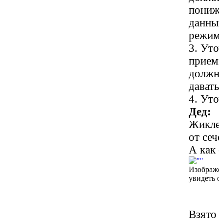
пониж
данны
режим
3. Ут
прием
должн
дават
4. Ут
Дед:
Жикле
от се
А как
Изображ
увидеть 
Взято