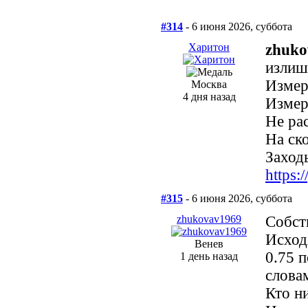
#314
- 6 июня 2026, суббота
Харитон
zhuko
излиш
Измер
Москва
4 дня назад
Измери
Не ра
На ск
Заходь
https
#315
- 6 июня 2026, суббота
zhukovav1969
Собст
Исход
Венев
0.75 п
1 день назад
слова
Кто н