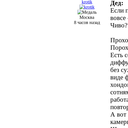
krotik
Дед:
Если п
вовсе 
Москва
8 часов назад
Чиво?
Проход
Порох
Есть 
диффу
без с
виде 
хондо
сотня
работ
повто
А вот
камер