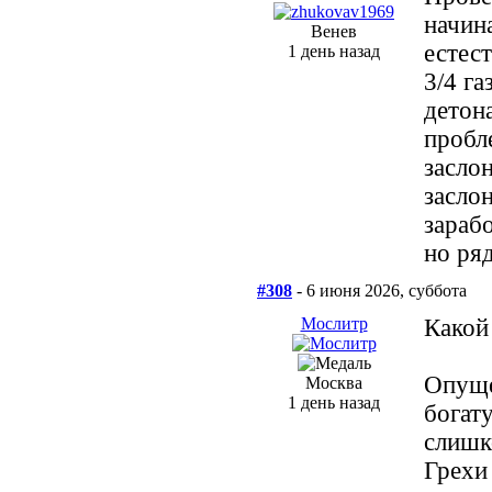
начин
Венев
естест
1 день назад
3/4 га
детон
пробл
заслон
заслон
зарабо
но ря
#308
- 6 июня 2026, суббота
Мослитр
Какой
Опуще
Москва
1 день назад
богат
слишк
Грехи