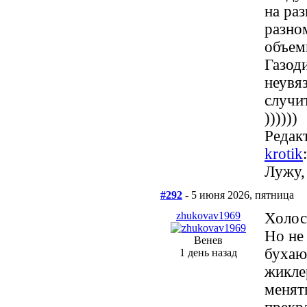
на ра
разно
объем
Газод
неувя
случи
))))))
Редак
krotik
Лужу,
#292
- 5 июня 2026, пятница
zhukovav1969
Холос
Но не 
Венев
бухаю
1 день назад
жикле
менять