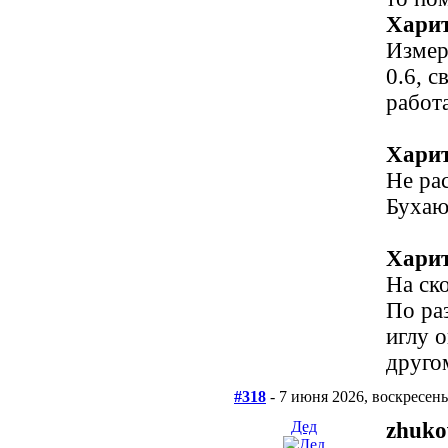
Харит
Измери
0.6, 
работ
Харит
Не ра
Бухаю
Харит
На ск
По ра
иглу о
друго
#318
- 7 июня 2026, воскресень
Дед
zhuko