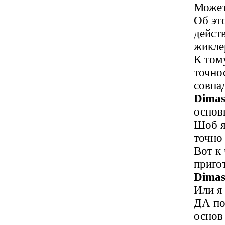
Может
Об эт
дейст
жикле
К том
точно
совпа
Dimas
основ
Шоб я
точно
Вот к
приго
Dimas
Или я 
ДА по
основ