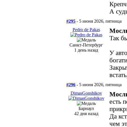
Крепч
А суд
#295
- 5 июня 2026, пятница
Pedro de Pakas
Мосл
Так б
Санкт-Петербург
1 день назад
У авт
богати
Закрыт
встать
#296
- 5 июня 2026, пятница
DimasGonshikov
Мосл
есть п
прикры
Барнаул
42 дня назад
Да кст
чем э