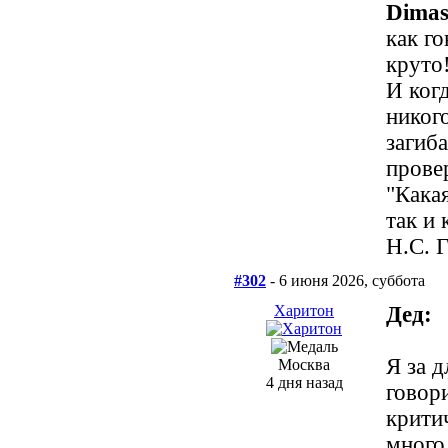
Dimas
как г
круто!
И ког
никого
загиб
прове
"Кака
так и 
Н.С. 
#302
- 6 июня 2026, суббота
Харитон
Дед:
Я за 
Москва
4 дня назад
говор
крити
много 