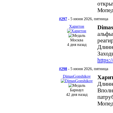
откры
Мопед
#297
- 5 июня 2026, пятница
Харитон
Dimas
альфы
реаги
Москва
4 дня назад
Длинн
Заходь
https
#298
- 5 июня 2026, пятница
DimasGonshikov
Харит
Длинн
Вполн
Барнаул
42 дня назад
патруб
Мопед