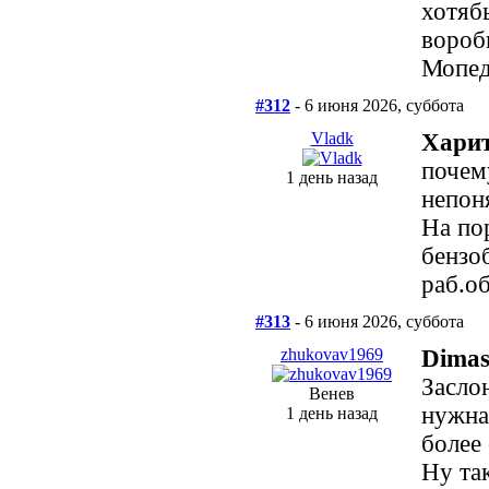
хотяб
вороб
Мопед
#312
- 6 июня 2026, суббота
Vladk
Харит
почем
1 день назад
непон
На по
бензо
раб.о
#313
- 6 июня 2026, суббота
zhukovav1969
Dimas
Засло
Венев
нужна
1 день назад
более 
Ну так