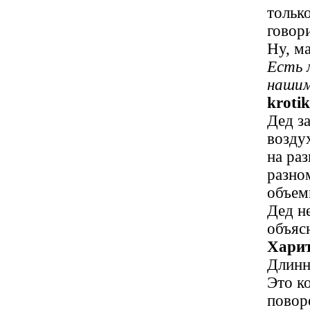
тольк
говор
Ну, ма
Есть 
нашим
krotik
Дед з
возду
на ра
разно
объем
Дед не
объяс
Харит
Длинн
Это к
повор