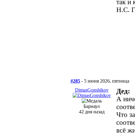
так и 
Н.С. 
#285
- 5 июня 2026, пятница
DimasGonshikov
Дед:
А нич
соотв
Барнаул
42 дня назад
Что з
соотв
всё ж