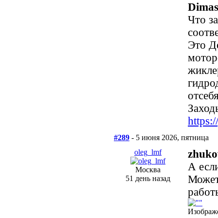
Dimas
Что з
соотв
Это Д
мотор
жикле
гидро
отсеб
Заходь
https
#289
- 5 июня 2026, пятница
oleg_lmf
zhuko
А есл
Москва
Может
51 день назад
работ
Изображ