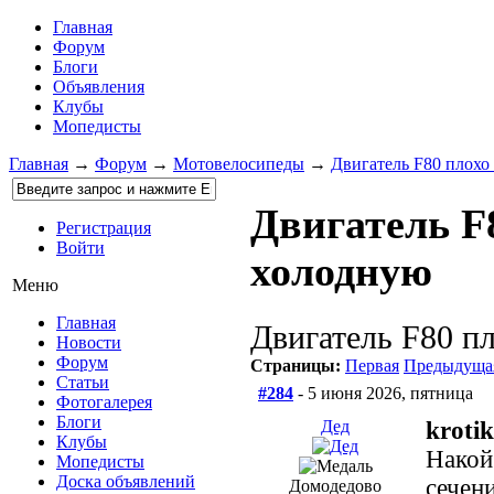
Главная
Форум
Блоги
Объявления
Клубы
Мопедисты
Главная
→
Форум
→
Мотовелосипеды
→
Двигатель F80 плохо
Двигатель F
Регистрация
Войти
холодную
Меню
Главная
Двигатель F80 п
Новости
Форум
Страницы:
Первая
Предыдуща
Статьи
#284
- 5 июня 2026, пятница
Фотогалерея
Блоги
Дед
krotik
Клубы
Накой
Мопедисты
Доска объявлений
сечен
Домодедово