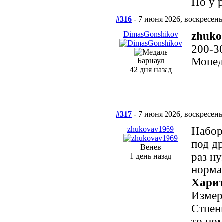
Но у 
#316
- 7 июня 2026, воскресень
DimasGonshikov
zhuko
200-3
Мопед
Барнаул
42 дня назад
#317
- 7 июня 2026, воскресень
zhukovav1969
Набор
под д
Венев
раз н
1 день назад
норма
Харит
Измер
Стпен
то по