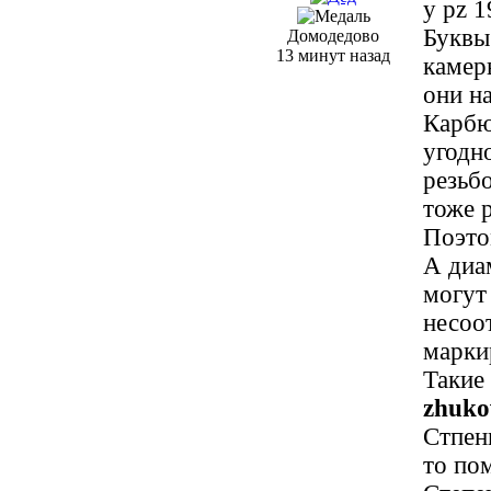
у pz 
Буквы
Домодедово
13 минут назад
камеры
они н
Карбю
угодн
резьб
тоже р
Поэто
А диа
могут
несоо
маркир
Такие 
zhuko
Стпен
то по