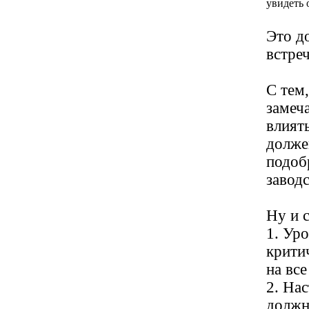
увидеть 
Это д
встреч
С тем
замеч
влият
долже
подоб
завод
Ну и 
1. Уро
крити
на все
2. На
должн