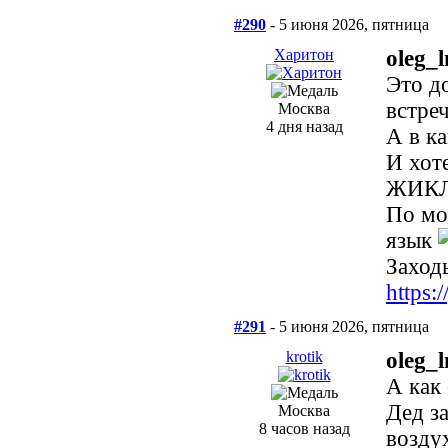
#290
- 5 июня 2026, пятница
Харитон
oleg_l
Это д
встреч
Москва
4 дня назад
А в к
И хот
ЖИКЛ
По мо
язык
Заходь
https
#291
- 5 июня 2026, пятница
krotik
oleg_l
А как
Дед з
Москва
8 часов назад
возду