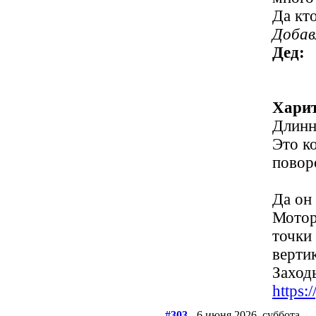
Да кт
Добав
Дед:
Харит
Длинн
Это к
повор
Да он 
Мотор
точки
верти
Заходь
https
#303
- 6 июня 2026, суббота