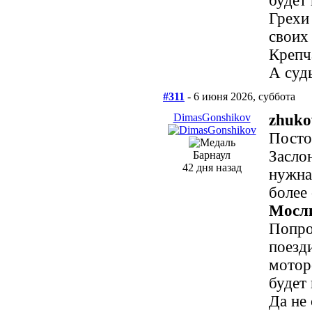
будет
Грехи
своих
Крепч
А суд
#311
- 6 июня 2026, суббота
DimasGonshikov
zhuko
Постоя
Засло
Барнаул
42 дня назад
нужна
более 
Мосл
Попро
поезди
мотор
будет
Да не 