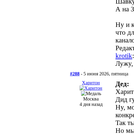
Шавку
А на 
Ну и 
что д
канал
Редак
krotik
Лужу,
#288
- 5 июня 2026, пятница
Харитон
Дед:
Харит
Дид г
Москва
4 дня назад
Ну, м
конкре
Так т
Но мы