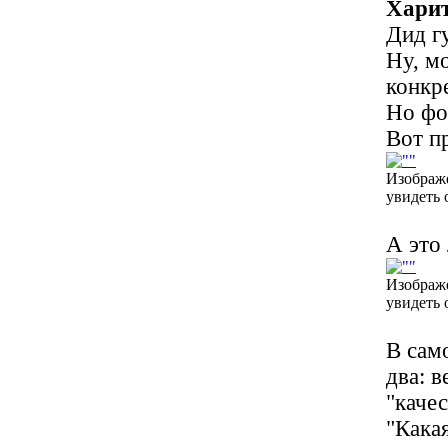
Харит
Дид г
Ну, м
конкре
Но фо
Вот п
Изображ
увидеть 
А это 
Изображ
увидеть 
В само
два: 
"качес
"Кака