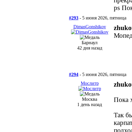
прекр
ps Пок
#293
- 5 июня 2026, пятница
DimasGonshikov
zhuko
Мопед
Барнаул
42 дня назад
#294
- 5 июня 2026, пятница
Мослитр
zhuko
Пока х
Москва
1 день назад
Так б
карпат
подхо