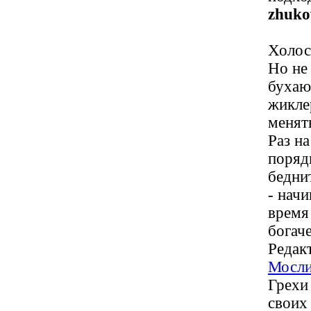
zhuko
Холос
Но не 
бухаю
жикле
менят
Раз н
поряд
беднит
- начи
время
богаче
Редак
Мосл
Грехи
своих