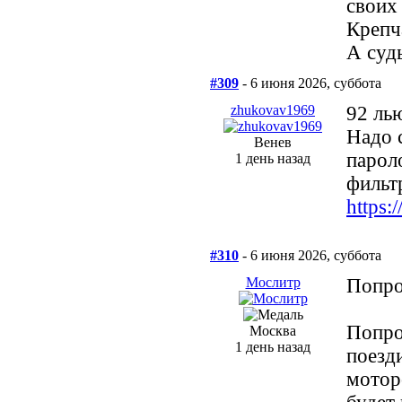
своих
Крепч
А суд
#309
- 6 июня 2026, суббота
zhukovav1969
92 ль
Надо 
Венев
парол
1 день назад
фильт
https:
#310
- 6 июня 2026, суббота
Мослитр
Попро
Попро
Москва
1 день назад
поезди
мотор