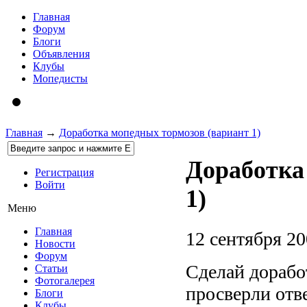
Главная
Форум
Блоги
Объявления
Клубы
Мопедисты
Главная
→
Доработка мопедных тормозов (вариант 1)
Доработка
Регистрация
Войти
1)
Меню
Главная
12 сентября 20
Новости
Форум
Сделай доработ
Статьи
Фотогалерея
просверли отве
Блоги
Клубы