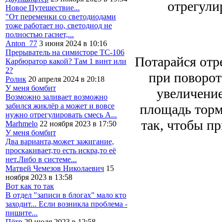
отрегули
Новое Путешествие...
"От переменки со светодиодами
тоже работает но, светодиод не
полностью гаснет,...
Anton_77
3 июня 2024 в 10:16
Прерыватель на симисторе ТС-106
Потарайся отр
Карбюратор какой? Там 1 винт или
2?
при повороте
Ролик
20 апреля 2024 в 20:18
У меня бомбит
увеличение
Возможно заливает возможно
площадь торм
забился жиклёр а может и вовсе
нужно отрегулировать смесь А...
так, чтобы п
Marhmelo
22 ноября 2023 в 17:50
У меня бомбит
Два варианта,может зажигание,
проскакивает,то есть искра,то её
нет.Либо в системе...
Матвей Чемезов Николаевич
15
ноября 2023 в 13:58
Вот как то так
В отдел "записи в блогах" мало кто
заходит... Если возникла проблема -
пишите...
Пётр
29 июля 2023 в 12:58