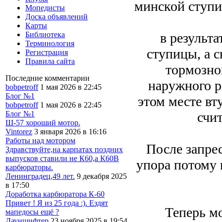
минской ступ
Мопедисты
Доска объявлений
Карты
в результ
Библиотека
Терминология
ступицы, а 
Регистрация
Правила сайта
тормозной
Последние комментарии
наружного р
bobpetroff
1 мая 2026 в 22:45
Блог №1
этом месте вт
bobpetroff
1 мая 2026 в 22:45
счи
Блог №1
Ш-57 хороший мотор.
Vintorez
3 января 2026 в 16:16
Работы над мотором
После запре
Здравствуйте,на карпатах поздних
выпусков ставили не К60,а К60В
упора потому 
карбюраторы.
Ленинградец,49 лет.
9 декабря 2025
в 17:50
Доработка карбюратора К-60
Привет ! Я из 25 года :). Ездят
Теперь мо
мапедосы ещё ?
Дауншифтер
23 ноября 2025 в 19:54