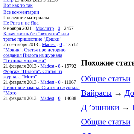
Вот как то так
Все комментарии
Последние материалы
Не Рига и не Ява
9 ноября 2021 -
Мослитр
-
0
-
2457
Какая жизнь без "автомата" или
третье пришествие "Дэшки"
25 сентября 2013 -
Madest
-
0
-
13512
"Мокик". Статья про историю
создания Пилота из журнала
"Техника молодежи"
Похожие стат
21 февраля 2013 -
Madest
-
8
-
15792
Форсаж "Пилота". Статья из
Общие статьи
журнала "Мото"
21 февраля 2013 -
Madest
-
0
-
11067
Пилот вне закона. Статья из журнала
Вайрасы
→
До
"Мото"
21 февраля 2013 -
Madest
-
0
-
14038
Д ’эшники
→
Общие статьи