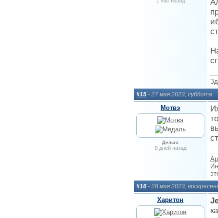
1 час назад
А
п
и
с
Н
сг
Зд
#15
- 27 мая 2023, суббота
Мотвэ
И
т
в
с
Дельта
9 дней назад
Ар
Ин
эт
#16
- 28 мая 2023, воскресен
Харитон
J
к