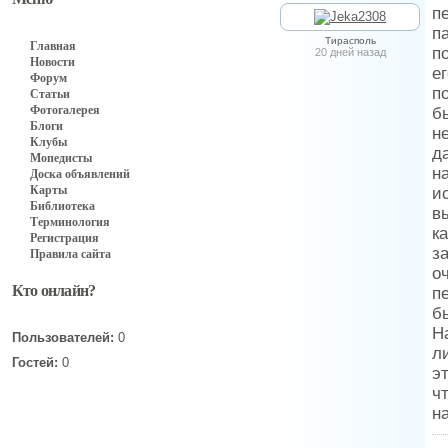
п
п
Тирасполь
Главная
п
20 дней назад
Новости
е
Форум
п
Статьи
Фотогалерея
б
Блоги
н
Клубы
д
Мопедисты
н
Доска объявлений
Карты
и
Библиотека
в
Терминология
к
Регистрация
з
Правила сайта
о
Кто онлайн?
п
б
Н
Пользователей:
0
л
Гостей:
0
э
ч
н