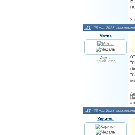
Е
п
За
#21
- 28 мая 2023, воскресен
Мотвэ
о
Дельта
9 дней назад
"
(
"
м
Ар
Ин
эт
#22
- 28 мая 2023, воскресен
Харитон