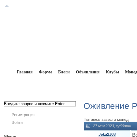
Главная
Форум
Блоги
Объявления
Клубы
Мопе
Главная
→
Форум
→
Мокики и мопеды вне эпох 
Оживление Р
Регистрация
Пытаюсь завести мопед
Войти
#1
- 27 мая 2023, суббота
Jeka2308
В
Меню