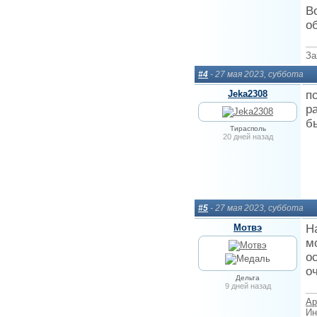
В
о
За
#4
- 27 мая 2023, суббота
Jeka2308
п
р
б
Тирасполь
20 дней назад
#5
- 27 мая 2023, суббота
Мотвэ
Н
м
о
о
Дельта
9 дней назад
Ар
Ин