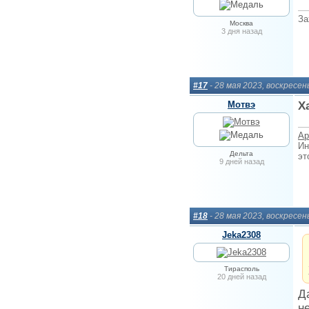
За
Москва
3 дня назад
#17
- 28 мая 2023, воскресен
Мотвэ
Х
Ар
Ин
Дельта
эт
9 дней назад
#18
- 28 мая 2023, воскресен
Jeka2308
Тирасполь
20 дней назад
Д
н