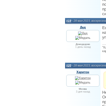
п
п
с
#19
- 28 мая 2023, воскресен
Дед
Е
н
у
Домодедово
1 день назад
"К
ка
#20
- 28 мая 2023, воскресен
Харитон
Москва
3 дня назад
Н
О
п