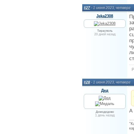
#27
- 1 июня 2023, четверг
Jeka2308
П
з
р
Тирасполь
с
20 дней назад
п
ч
л
с
Р
#28
- 1 июня 2023, четверг
Дед
А
Домодедово
1 день назад
"К
ка