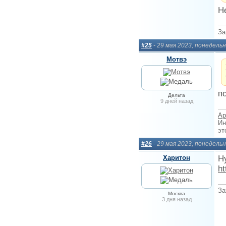
Н
За
#25
- 29 мая 2023, понедель
Мотвэ
п
Дельта
9 дней назад
Ар
Ин
эт
#26
- 29 мая 2023, понедель
Харитон
Ну
ht
За
Москва
3 дня назад