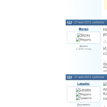
#13
- 27 мая 2023, суббота
Мотвэ
Н
р
Д
Дельта
И
9 дней назад
с
Ар
Ин
эт
#14
- 27 мая 2023, суббота
Latgalec
и
К
г
Даугавпилс