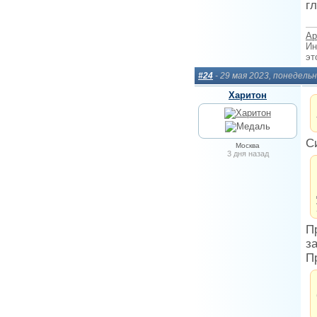
г
Ар
Ин
эт
#24
- 29 мая 2023, понедель
Харитон
С
Москва
3 дня назад
П
з
П