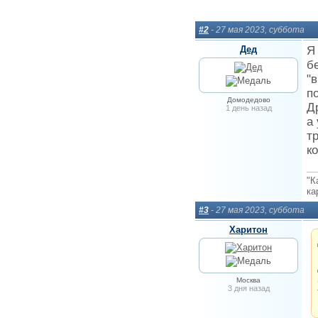
#2
- 27 мая 2023, суббота
Дед
Я
б
"
п
Домодедово
Д
1 день назад
а
т
к
"К
ка
#3
- 27 мая 2023, суббота
Харитон
Москва
3 дня назад