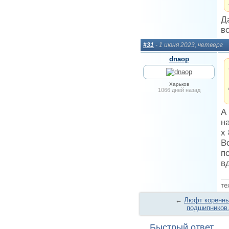
Д
в
#31
- 1 июня 2023, четверг
dnaop
Харьков
1066 дней назад
А
н
х
В
п
в
те
←
Люфт коренн
подшипников.
Быстрый ответ