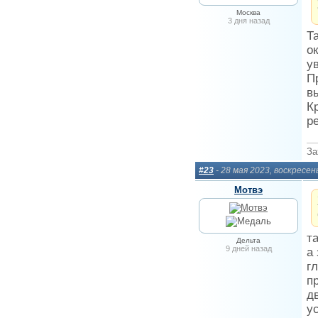
Москва
3 дня назад
Т
о
у
П
в
К
р
За
#23
- 28 мая 2023, воскресен
Мотвэ
т
Дельта
9 дней назад
а
г
п
д
у