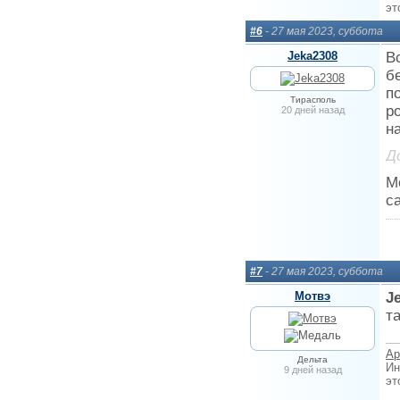
эт
#6
- 27 мая 2023, суббота
Jeka2308
В
б
п
Тирасполь
р
20 дней назад
н
Д
М
с
#7
- 27 мая 2023, суббота
Мотвэ
J
т
Ар
Дельта
Ин
9 дней назад
эт