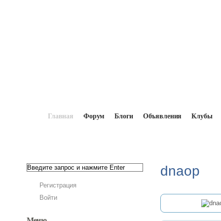
Главная
Форум
Блоги
Объявления
Клубы
Главная
→
Мопедисты
→
dnaop
dnaop
Регистрация
Войти
Меню