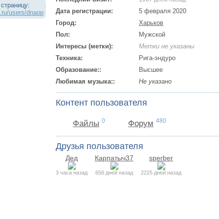
 страницу:
Дата регистрации:
5 февраля 2020
.ru/users/dnaop
Город:
Харьков
Пол:
Мужской
Интересы (метки):
Метки не указаны
Техника:
Рига-эндуро
Образование::
Высшее
Любимая музыка::
Не указано
Контент пользователя
0
480
Файлы
Форум
Друзья пользователя
Дед
Карпатыч37
sperber
3 часа назад
656 дней назад
2225 дней назад