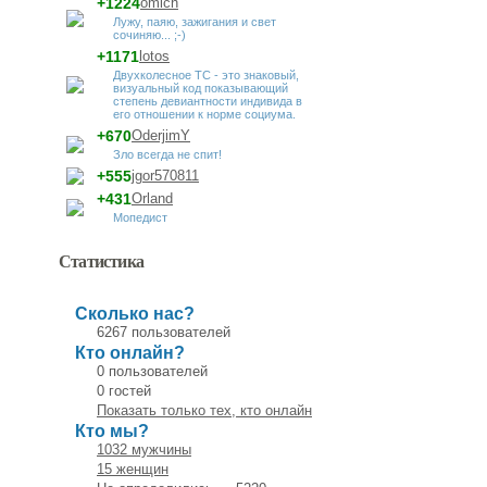
+1224
omich
Лужу, паяю, зажигания и свет
сочиняю... ;-)
+1171
lotos
Двухколесное ТС - это знаковый,
визуальный код показывающий
степень девиантности индивида в
его отношении к норме социума.
+670
OderjimY
Зло всегда не спит!
+555
jgor570811
+431
Orland
Мопедист
Статистика
Сколько нас?
6267 пользователей
Кто онлайн?
0 пользователей
0 гостей
Показать только тех, кто онлайн
Кто мы?
1032 мужчины
15 женщин