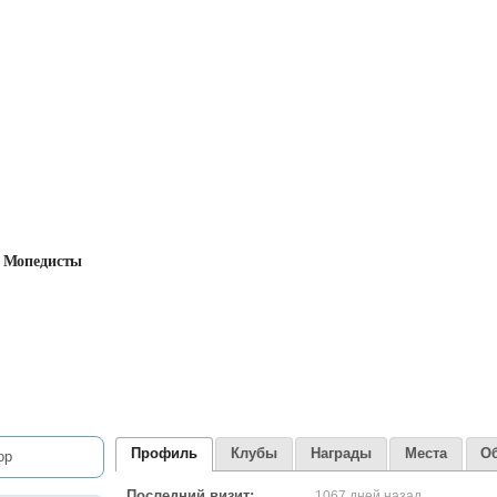
Мопедисты
Профиль
Клубы
Награды
Места
О
Последний визит:
1067 дней назад