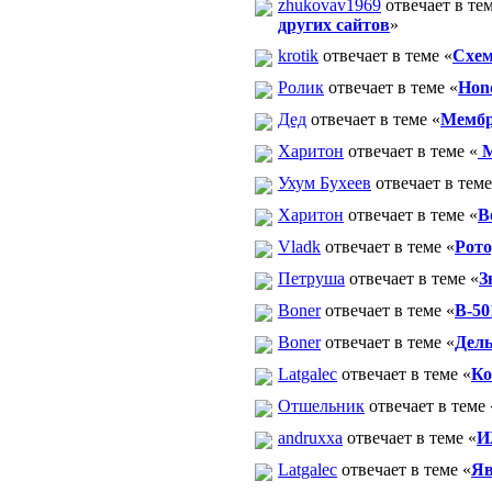
zhukovav1969
отвечает в тем
других сайтов
»
krotik
отвечает в теме «
Схем
Ролик
отвечает в теме «
Hon
Дед
отвечает в теме «
Мембр
Харитон
отвечает в теме «
М
Ухум Бухеев
отвечает в теме
Харитон
отвечает в теме «
В
Vladk
отвечает в теме «
Рото
Петруша
отвечает в теме «
З
Boner
отвечает в теме «
В-50
Boner
отвечает в теме «
Дель
Latgalec
отвечает в теме «
Ко
Отшельник
отвечает в теме 
andruxxa
отвечает в теме «
И
Latgalec
отвечает в теме «
Яв