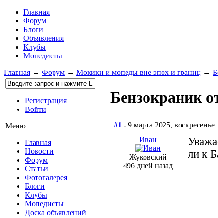
Главная
Форум
Блоги
Объявления
Клубы
Мопедисты
Главная
→
Форум
→
Мокики и мопеды вне эпох и границ
→
Б
Бензокраник от
Регистрация
Войти
#1
- 9 марта 2025, воскресенье
Меню
Иван
Уважа
Главная
Новости
ли к Б
Жуковский
Форум
496 дней назад
Статьи
Фотогалерея
Блоги
Клубы
Мопедисты
Доска объявлений