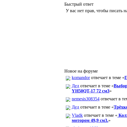
Быстрый ответ
У вас нет прав, чтобы писать н
Новое на форуме
komandor
отвечает в теме «
П
Дед
отвечает в теме «
Выбор 
YH50QT-17 72 см3
»
nemesis308354
отвечает в те
Дед
отвечает в теме «
Трёхк
Vladk
отвечает в теме «
Колх
мотором 49,9 см3.
»