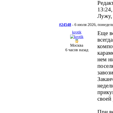
Редак
13:24
Лужу,
#24548
- 6 июля 2026, понедел
krotik
Еще в
всегд
Москва
компо
6 часов назад
карам
нем ни
посел
завози
Заканч
недел
прику
своей 
При в