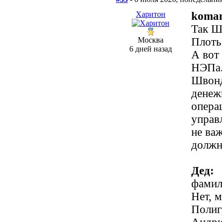
Харитон
koma
Так Ш
Москва
Плоть
6 дней назад
А вот
НЭПа.
Швонд
денеж
опера
управ
не важ
должн
Дед:
фамили
Нет, 
Полиг