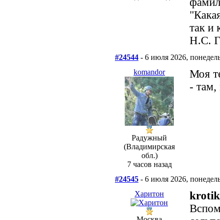
фамили
"Кака
так и 
Н.С. 
#24544
- 6 июля 2026, понедел
komandor
Моя те
- там,
Радужный
(Владимирская
обл.)
7 часов назад
#24545
- 6 июля 2026, понедел
Харитон
krotik
Вспом
Москва