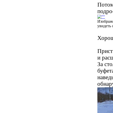
Потом
подро
Изображ
увидеть 
Хорош
Прист
и рас
За ст
буфета
навед
обнар