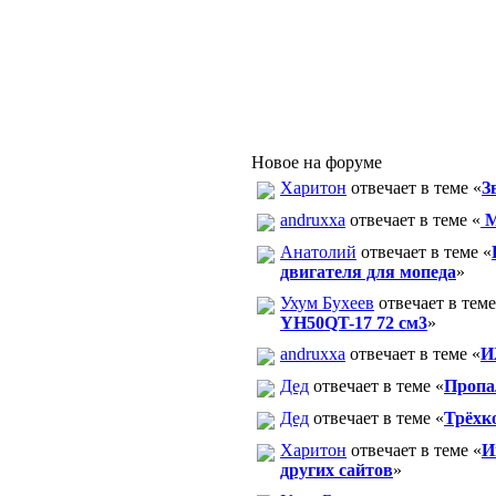
Новое на форуме
Харитон
отвечает в теме «
З
andruxxa
отвечает в теме «
М
Анатолий
отвечает в теме «
двигателя для мопеда
»
Ухум Бухеев
отвечает в теме
YH50QT-17 72 см3
»
andruxxa
отвечает в теме «
И
Дед
отвечает в теме «
Пропа
Дед
отвечает в теме «
Трёхк
Харитон
отвечает в теме «
И
других сайтов
»