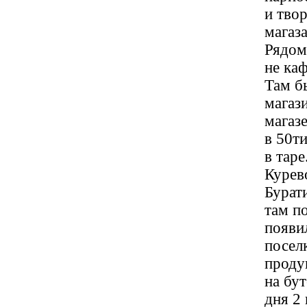
и тво
магаз
Рядом
не каф
Там б
магаз
магазе
в 50т
в таре
Курево
Бурат
там по
появил
посел
продук
на бу
дня 2 