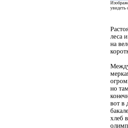
Изображ
увидеть 
Расто
леса 
на ве
коротк
Между
мерка
огром
но там
конечн
вот в 
бакал
хлеб 
олимп