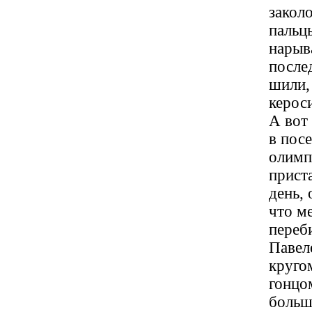
закол
пальцы
нарыв
после
шили,
керос
А вот
в посе
олимп
прист
день, 
что м
переб
Павел
круго
гонцо
больш