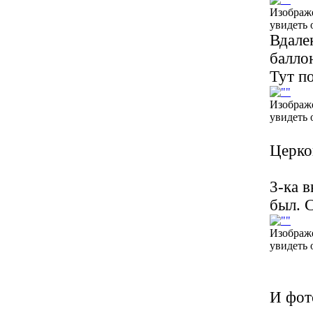
Изображ
увидеть 
Вдале
балло
Тут п
Изображ
увидеть 
Церков
3-ка в
был. 
Изображ
увидеть 
И фот