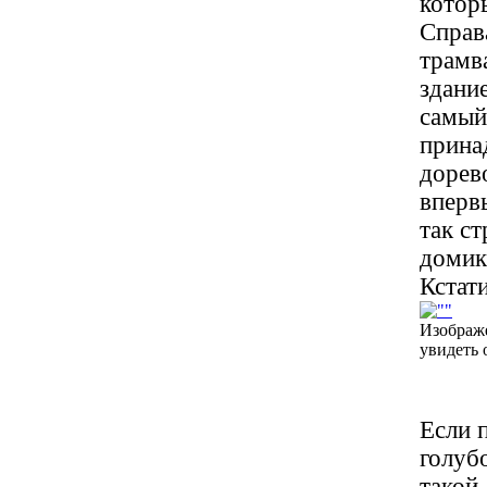
котор
Справ
трамв
здани
самый
прина
дорев
вперв
так ст
домик
Кстати
Изображ
увидеть 
Если 
голуб
такой