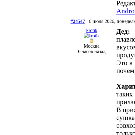
Редакт
Andro
#24547
- 6 июля 2026, понедел
krotik
Дед:
плавл
Москва
вкусо
6 часов назад
проду
Это в
почем
Харит
таких
прила
В при
сушка
совхо
тольк