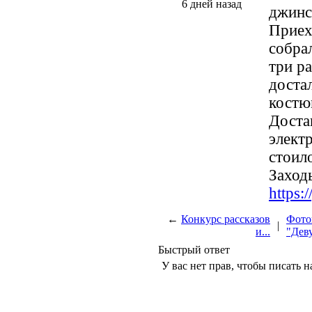
6 дней назад
джинс
Приеха
собрал
три р
доста
костю
Доста
элект
стоил
Заходь
https
←
Конкурс рассказов
Фото
|
и...
"Деву
Быстрый ответ
У вас нет прав, чтобы писать н