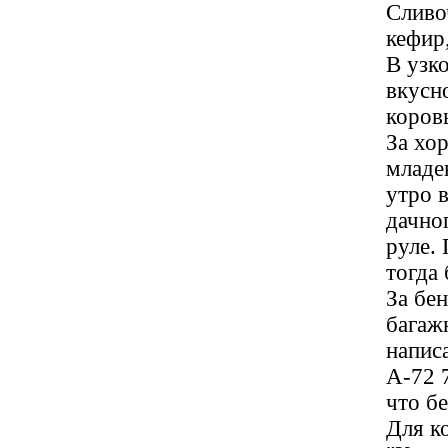
Сливо
кефир
В узк
вкусн
коровы
За хо
младен
утро 
дачног
руле.
тогда 
За бе
багаж
написа
А-72 7
что бе
Для к