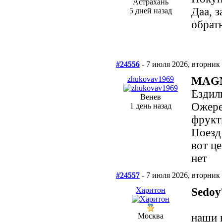
Астрахань
Даа, з
5 дней назад
обрат
#24556
- 7 июля 2026, вторник
zhukovav1969
MAG
Ездил
Венев
Ожере
1 день назад
фрукт
Поезд
вот ц
нет
#24557
- 7 июля 2026, вторник
Харитон
Sedoy
Москва
наши 