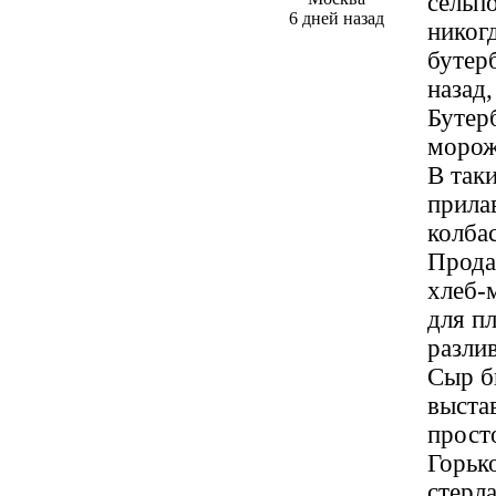
сельп
6 дней назад
никогд
бутер
назад,
Бутер
морож
В так
прила
колбас
Прода
хлеб-
для п
разли
Сыр б
выста
прост
Горьк
стерл