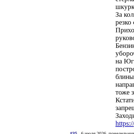
шкурк
За ко
резко
Прихо
руков
Бензин
уборо
на Юг
постр
блины
напра
тоже 
Кстати
запре
Заходь
https
#35
- 6 июля 2026, понедельни