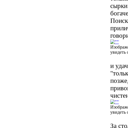
сырки
богаче
Поиск
прили
говор
Изображ
увидеть 
и удач
"тольк
позже,
приво
чисте
Изображ
увидеть 
За ст