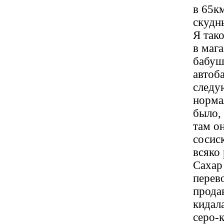
в 65к
скудн
Я тако
в маг
бабуш
автоб
следу
нормал
было,
там о
сосис
всяко 
Сахар
перев
прода
кидал
серо-