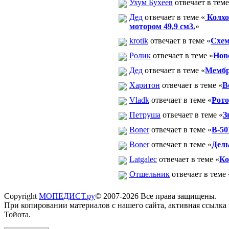
Ухум Бухеев
отвечает в теме
Дед
отвечает в теме «
Колхо
мотором 49,9 см3.
»
krotik
отвечает в теме «
Схем
Ролик
отвечает в теме «
Hon
Дед
отвечает в теме «
Мембр
Харитон
отвечает в теме «
В
Vladk
отвечает в теме «
Рото
Петруша
отвечает в теме «
З
Boner
отвечает в теме «
В-50
Boner
отвечает в теме «
Дель
Latgalec
отвечает в теме «
Ко
Отшельник
отвечает в теме 
Copyright
МОПЕДИСТ.ру
© 2007-2026 Все права защищены.
При копировании материалов с нашего сайта, активная ссылка
Тойота.