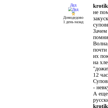
Дед
krotik
не по
Домодедово
закус
1 день назад
супов
Зачем
помни
Волна
почти
их пок
на хл
"дожит
12 час
Супов
- невк
А еще
русск
krotik