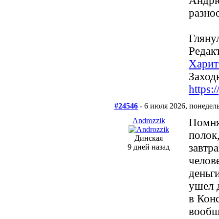
Андрю
разно
Гляну
Редакт
Харит
Заходь
https
#24546
- 6 июля 2026, понедел
Androzzik
Помня
полок
Динская
завтр
9 дней назад
челов
деньг
ушел 
в Кон
вообще