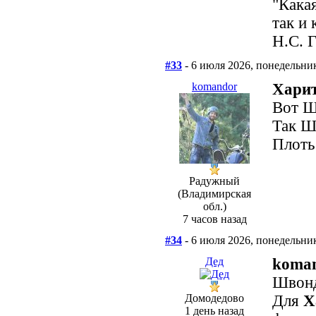
"Кака
так и 
Н.С. 
#33
- 6 июля 2026, понедельни
komandor
Харит
Вот Ш
Так Ш
Плоть
Радужный
(Владимирская
обл.)
7 часов назад
#34
- 6 июля 2026, понедельни
Дед
koma
Швонд
Домодедово
Для
Х
1 день назад