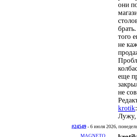
они п
магази
столо
брать
того 
не ка
прода
Пробл
колба
еще п
закрыл
не со
Редакт
krotik
Лужу,
#24549
- 6 июля 2026, понедел
MAGNETO
krotik