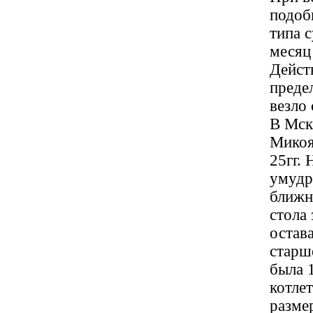
подоб
типа 
месяц
Дейст
преде
везло
В Мск
Микоя
25гг.
умудр
ближн
стола
остава
старш
была 
котлет
разме