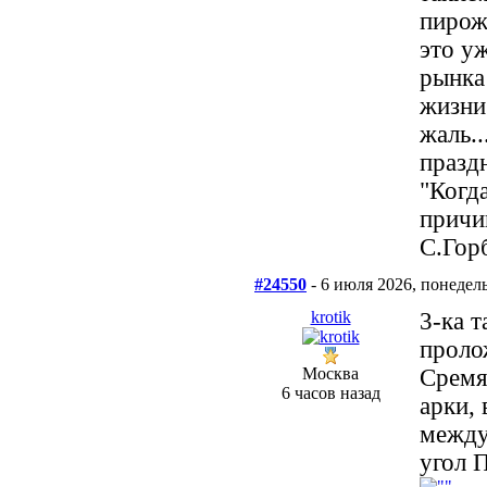
пирож
это у
рынка
жизни
жаль.
празд
"Когд
причи
С.Гор
#24550
- 6 июля 2026, понедел
krotik
3-ка 
проло
Москва
Сремя
6 часов назад
арки,
между
угол 