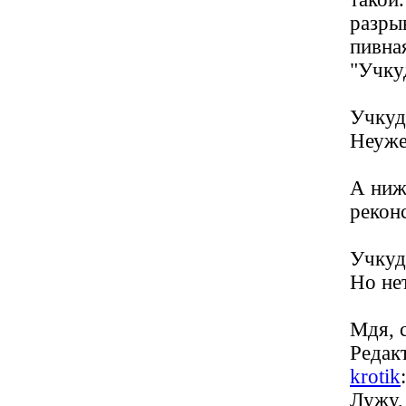
разрыв
пивная
"Учку
Учкуд
Неуже
А ниж
реконс
Учкуд
Но не
Мдя, 
Редакт
krotik
Лужу,