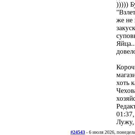
))))) 
"Взле
же не
закус
супов
Яйца..
довел
Короч
магаз
хоть 
Чехова
хозяй
Редак
01:37
Лужу,
#24543
- 6 июля 2026, понедел