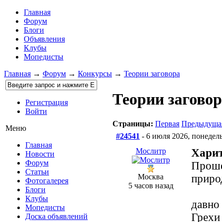
Главная
Форум
Блоги
Объявления
Клубы
Мопедисты
Главная
→
Форум
→
Конкурсы
→
Теории заговора
Теории загово
Регистрация
Войти
Страницы:
Первая
Предыдуща
Меню
#24541
- 6 июля 2026, понедел
Главная
Мослитр
Харит
Новости
Форум
Проше
Статьи
Москва
приро
Фотогалерея
5 часов назад
Блоги
Клубы
давно
Мопедисты
Грехи
Доска объявлений