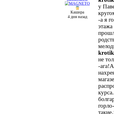
у Пав
Кашира
круго
4 дня назад
-а я г
этажа
прошл
родст
мелод
krotik
не тол
-ага!
нахре
магаз
распр
курса
болга
горло
такие.