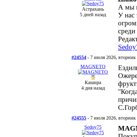
А мы 
Астрахань
У нас
5 дней назад
огром
среди
Редакт
Sedoy
#24554
- 7 июля 2026, вторник
MAGNETO
Ездил
Ожере
Кашира
фрукт
4 дня назад
"Когд
причи
С.Гор
#24555
- 7 июля 2026, вторник
Sedoy75
MAG
Покуп