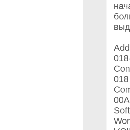
нач
бол
выд
Add
018
Con
018
Com
00A
Sof
Wor