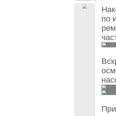
Нак
по 
рем
час
Вск
осм
нас
При