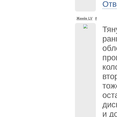
Отв
Женёк LV
#
Тян
ран
обл
про
кол
вто
тож
ост
дис
и д