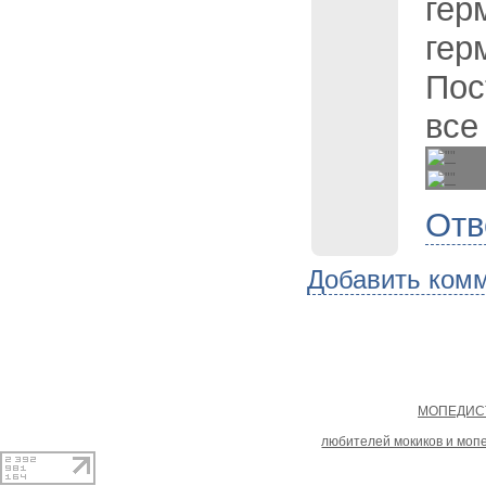
гер
гер
Пос
все
Отв
Добавить ком
Copyright
МОПЕДИСТ
При копировании материал
любителей мокиков и моп