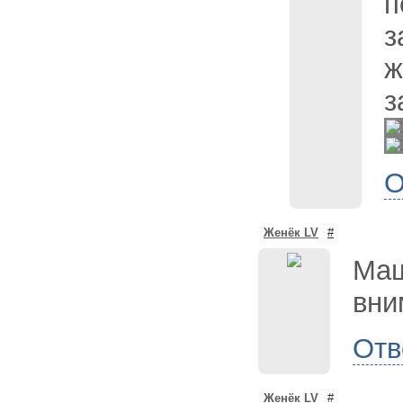
п
з
ж
з
О
Женёк LV
#
Маш
вни
Отв
Женёк LV
#