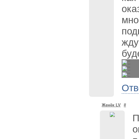
ока
мно
под
жду
буд
Отв
Женёк LV
#
П
о