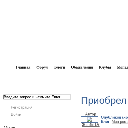
Главная
Форум
Блоги
Объявления
Клубы
Мопе
Главная
→
Блоги
→
Моя ремзона!!!
→
Приобрел 
Приобрел
Регистрация
Автор
Войти
Опубликовано
Блог:
Моя ремз
Женёк LV
Меню