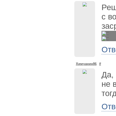
Реш
с в
зас
Отв
Химчанин86
#
Да,
не 
тог
Отв