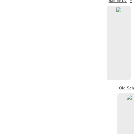
Женёк LV
#
Old Sch