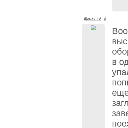
Женёк LV
#
Воо
выс
обо
в о
упа
поп
еще
заг
зав
пое