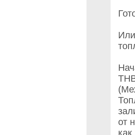
Гот
Или
топ
Нач
ТНВ
(Ме
Топ
зал
от 
как