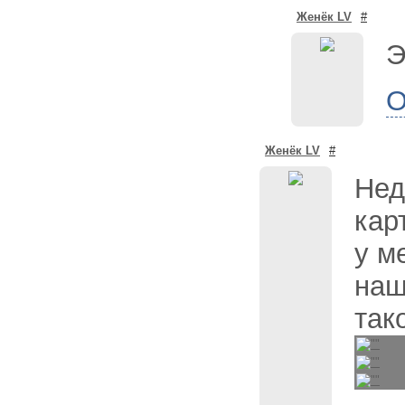
Женёк LV
#
Э
О
Женёк LV
#
Нед
кар
у м
наш
так