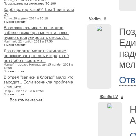
Anton_77
3 июня 2024 в 10:16
Прерыватель на симисторе ТС-106
Карбюратор какой? Там 1 винт или
2?
Ролик
20 апреля 2024 в 20:18
Vadim
#
У меня бомбит
Возможно заливает возможно
Поз
забился жиклёр а может и вовсе
нужно отрегулировать смесь А...
Еди
Marhmelo
22 ноября 2023 в 17:50
У меня бомбит
Два варианта,может зажигание,
над
проскакивает,то есть искра,то её
нет.Либо в системе...
мел
Матвей Чемезов Николаевич
15 ноября 2023 в
13:58
Вот как то так
В отдел "записи в блогах" мало кто
Отв
заходит... Если возникла проблема
- пишите...
Пётр
29 июля 2023 в 12:58
Вот как то так
Женёк LV
#
Все комментарии
Н
А
О