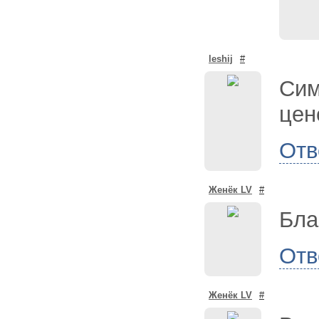
leshij
#
Сим
цен
Отв
Женёк LV
#
Бла
Отв
Женёк LV
#