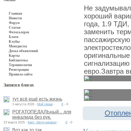
Не задумывал
Главная
хороший вариа
Новости
года, 1.9 ТДИ
Форум
Статьи
заменить терм
Фотогалерея
Блоги
пассажирскую 
Клубы
электростекло
Мопедисты
Доска объявлений
оригинальные 
Карты
Библиотека
сигнализацию 
Терминология
Регистрация
евро.Завтра 
Правила сайта
Записи в блогах
тут всё ещё есть жизнь
3 августа 2026 -
Мой гараж
-
0
-
0
РОГАТОПЕДАЛЬный... для
Отоплен
инвалида без рук.
23 марта 2025 -
Карт -багги-каракат
-
0
-
0
Вот как то так