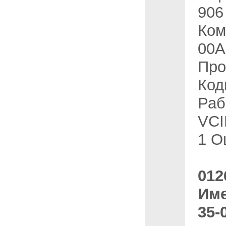
906
Ком
00A
Про
Код
Раб
VCI
1 О
012
Име
35-0