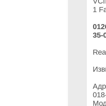
VCI
1 F
012
35-0
Rea
Изв
Адр
018
Мод