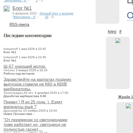
Ц
"Верховина - 6"
-
2
-
0
Блог №1
О
9 февраля 2020 -
Личный блог о мопеде
"Верховина - 6"
-
16
-
0
RSS-лента
hitrij
#
Последние комментарии
bobpetroff
1 мая 2026 в 22:45
Блог №1
bobpetroff
1 мая 2026 в 22:45
Блог №1
Ш-57 хороший мотор.
Vintorez
3 января 2026 в 16:16
Работы над мотором
Здравствуйте,на карпатах поздних
выпусков ставили не К60,а К60В
карбюраторы.
Ленинградец,49 лет.
9 декабря 2025 в 17:50
Доработка карбюратора К-60
Женёк 
Привет ! Я из 25 года :). Ездят
мапедосы ещё ?
Дауншифтер
23 ноября 2025 в 19:54
Новое Путешествие...
"От переменки со светодиодами
тоже работает но, светодиод не
полностью гаснет,...