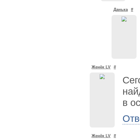
Данька
#
Женёк LV
#
Сег
най
в о
Отв
Женёк LV
#