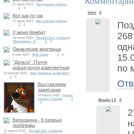
Комментарии
27 июля 2023 -
Настольные работы
-
2
-
0
hitrij
#
Вот как то так
27 июля 2023 -
Настольные работы
-
Поз
0
-
0
У меня бомбит
268
30 июля 2020 -
Личный блог о мопеде
"Верховина - 6"
-
3
-
0
одн
Оживление мертвеца
15.
5 мая 2020 -
Мой гараж
-
0
-
0
"Дельта" .Почти
по 
новая,почти комплектная
19 апреля 2020 -
Мои "Красные дьяволята"
-
3
-
0
Отв
Выставляем
зажигание
29 марта 2020 -
Новые
сказки о старом
-
0
Женёк LV
#
-
0
2
Верховина - 6 первые
н
проблемы
21 марта 2020 -
Личный блог о мопеде