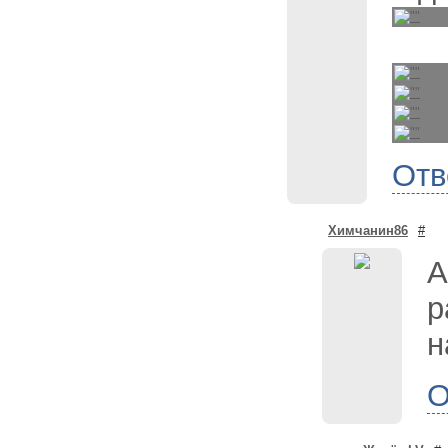
Отв
Химчанин86
#
А
р
н
О