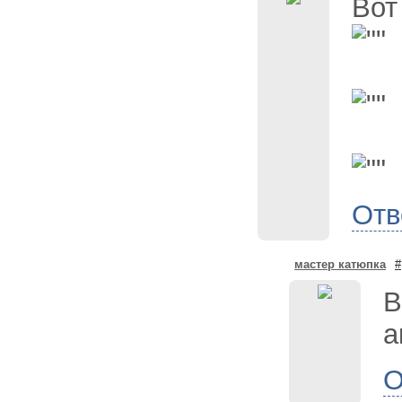
Вот
Отв
мастер катюпка
#
В
а
О