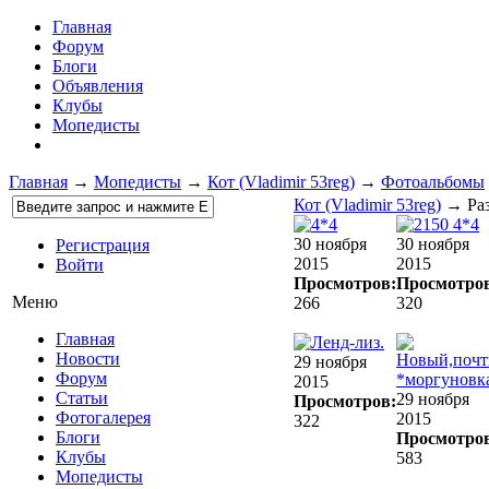
Главная
Форум
Блоги
Объявления
Клубы
Мопедисты
Главная
→
Мопедисты
→
Кот (Vladimir 53reg)
→
Фотоальбомы
Кот (Vladimir 53reg)
→ Раз
30 ноября
30 ноября
Регистрация
2015
2015
Войти
Просмотров:
Просмотро
Меню
266
320
Главная
Новости
29 ноября
Форум
2015
Статьи
29 ноября
Просмотров:
Фотогалерея
2015
322
Блоги
Просмотро
Клубы
583
Мопедисты