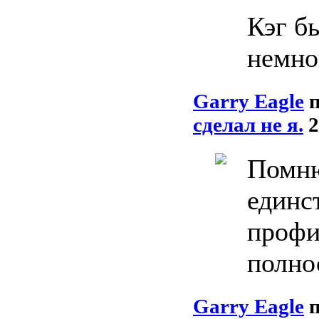
Кэг б
немно
Garry Eagle
сделал не я.
2
Помню
единс
профи
полно
Garry Eagle