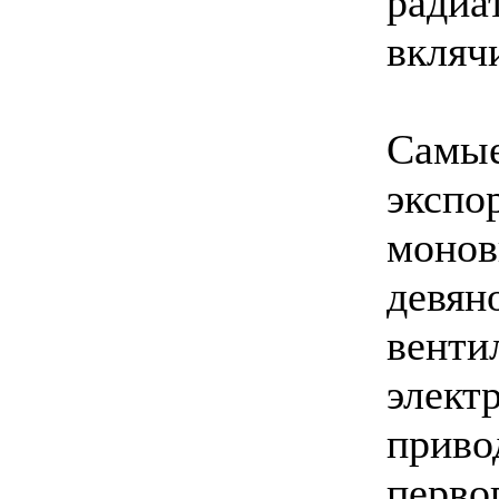
радиа
вклячи
Самые
экспо
монов
девян
венти
элект
приво
перво