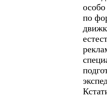
особо
по фо
движка
естес
рекла
специ
подго
экспе
Кстати