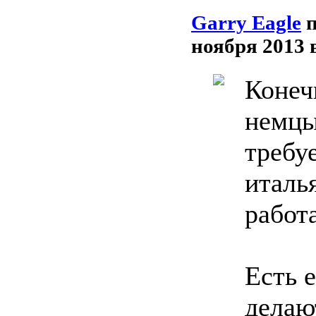
Garry Eagle
ноября 2013 
Конеч
немцы
требу
италь
работ
Есть 
делаю