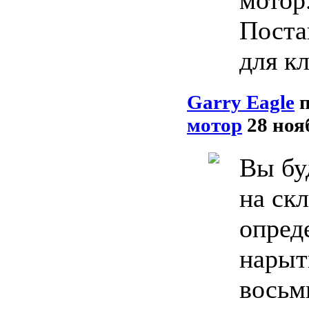
Поста
для к
Garry Eagle
мотор
28 ноя
Вы бу
на скл
опред
нарыт
восьм