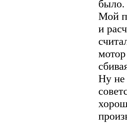
было.
Мой п
и рас
счита
мотор
сбива
Ну не
советс
хорош
произ