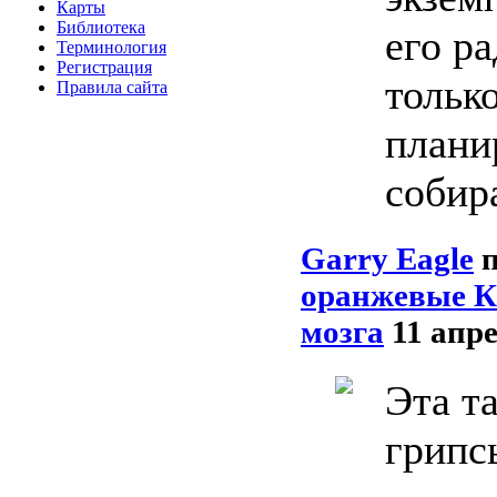
Карты
Библиотека
его ра
Терминология
Регистрация
только
Правила сайта
плани
собир
Garry Eagle
оранжевые К
мозга
11 апре
Эта та
грипс