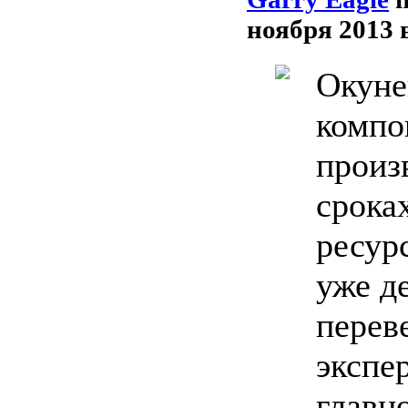
ноября 2013 
Окуне
компо
произ
срока
ресур
уже д
перев
экспе
главн