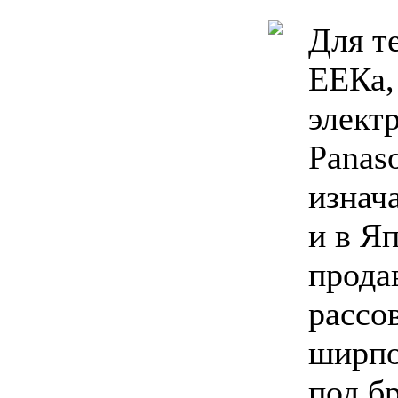
Для т
ЕЕКа,
элект
Panaso
изнач
и в Я
прода
рассо
ширпо
под б