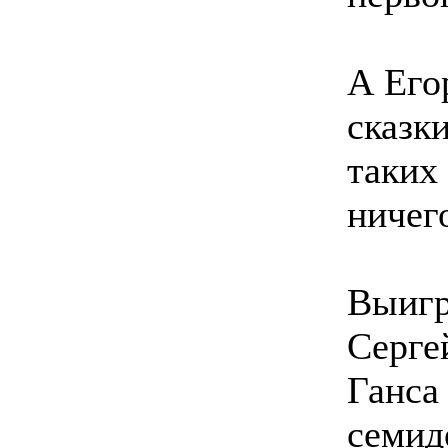
А Его
сказки
таких 
ничег
Выигр
Сергей
Ганса
семид