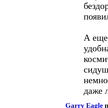
бездор
появи
А еще
удобна
косми
сидуш
немно
даже 
Garry Eagle