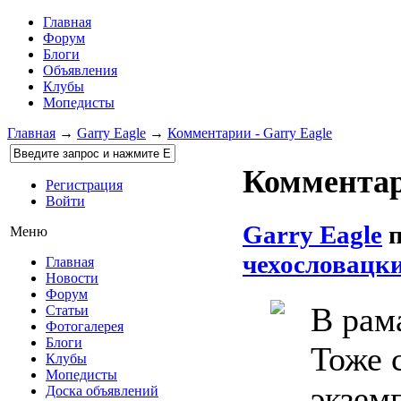
Главная
Форум
Блоги
Объявления
Клубы
Мопедисты
Главная
→
Garry Eagle
→
Комментарии - Garry Eagle
Комментари
Регистрация
Войти
Garry Eagle
Меню
чехословацк
Главная
Новости
Форум
В рам
Статьи
Фотогалерея
Блоги
Тоже 
Клубы
Мопедисты
экземп
Доска объявлений