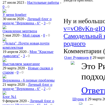
увидеть оригинал.
27 июля 2023 -
Настольные работы
-
0
-
0
У меня бомбит
30 июля 2020 -
Личный блог о
Ну и небольшо
мопеде "Верховина - 6"
-
3
-
0
v=vO8vKn-gI
Оживление мертвеца
Самодельный к
5 мая 2020 -
Мой гараж
-
0
-
0
родного
"Дельта" .Почти новая,почти
комплектная
Комментарии 
19 апреля 2020 -
Мои "Красные
дьяволята"
-
3
-
0
Олег Румянцев
#
29 март
Это Р
Выставляем зажигание
29 марта 2020 -
Новые сказки о
старом
-
0
-
0
подхо
Верховина - 6 первые проблемы
21 марта 2020 -
Личный блог о
Ответ
мопеде "Верховина - 6"
-
2
-
0
Блог №1
Шурик
#
29 марта 2
9 февраля 2020 -
Личный блог о