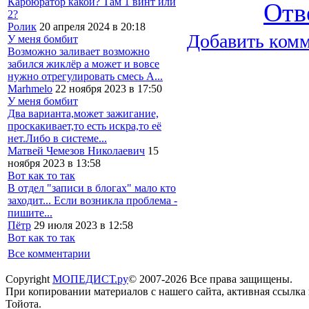
Карбюратор какой? Там 1 винт или
Отв
2?
Ролик
20 апреля 2024 в 20:18
Добавить ком
У меня бомбит
Возможно заливает возможно
забился жиклёр а может и вовсе
нужно отрегулировать смесь А...
Marhmelo
22 ноября 2023 в 17:50
У меня бомбит
Два варианта,может зажигание,
проскакивает,то есть искра,то её
нет.Либо в системе...
Матвей Чемезов Николаевич
15
ноября 2023 в 13:58
Вот как то так
В отдел "записи в блогах" мало кто
заходит... Если возникла проблема -
пишите...
Пётр
29 июля 2023 в 12:58
Вот как то так
Все комментарии
Copyright
МОПЕДИСТ.ру
© 2007-2026 Все права защищены.
При копировании материалов с нашего сайта, активная ссылка
Тойота.