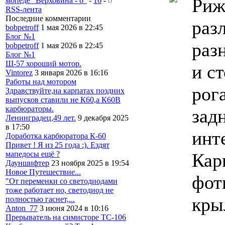
Риж
мопеде "Верховина - 6"
-
16
-
0
RSS-лента
Последние комментарии
раз
bobpetroff
1 мая 2026 в 22:45
Блог №1
раз
bobpetroff
1 мая 2026 в 22:45
Блог №1
Ш-57 хороший мотор.
и с
Vintorez
3 января 2026 в 16:16
Работы над мотором
рог
Здравствуйте,на карпатах поздних
выпусков ставили не К60,а К60В
карбюраторы.
зад
Ленинградец,49 лет.
9 декабря 2025
в 17:50
инт
Доработка карбюратора К-60
Привет ! Я из 25 года :). Ездят
Кар
мапедосы ещё ?
Дауншифтер
23 ноября 2025 в 19:54
Новое Путешествие...
фотк
"От переменки со светодиодами
тоже работает но, светодиод не
кры
полностью гаснет,...
Anton_77
3 июня 2024 в 10:16
Прерыватель на симисторе ТС-106