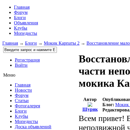
Главная
Форум
Блоги
Объявления
Клубы
Мопедисты
Главная
→
Блоги
→
Мокик Карпаты 2
→
Восстановление мало
Восстанов
Регистрация
Войти
части неп
Меню
мокика Ка
Главная
Новости
Форум
Автор
Опубликован
Статьи
Блог:
Мокик 
Фотогалерея
Шурик
Редактирова
Блоги
Всем привет! 
Клубы
Мопедисты
неподвижной ч
Доска объявлений