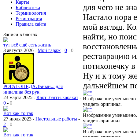
Карты
для чего не зн
Библиотека
Терминология
Настало пора 
Регистрация
Правила сайта
мой взгляд. К
найти, но поис
Записи в блогах
восстановленна
тут всё ещё есть жизнь
3 августа 2026 -
Мой гараж
-
0
-
0
реставрацию ил
потихонечку в
Ну и к тому же
дальнейшем по
РОГАТОПЕДАЛЬный... для
инвалида без рук.
23 марта 2025 -
Карт -багги-каракат
-
Изображение уменьшено.
0
-
0
увидеть оригинал.
Вот как то так
Изображение уменьшено.
27 июля 2023 -
Настольные работы
-
увидеть оригинал.
2
-
0
Изображение уменьшено.
Вот как то так