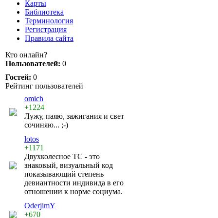
Карты
Библиотека
Терминология
Регистрация
Правила сайта
Кто онлайн?
Пользователей:
0
Гостей:
0
Рейтинг пользователей
omich
+1224
Лужу, паяю, зажигания и свет
сочиняю... ;-)
lotos
+1171
Двухколесное ТС - это
знаковый, визуальный код
показывающий степень
девиантности индивида в его
отношении к норме социума.
OderjimY
+670