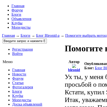
Главная
Форум
Блоги
Объявления
Клубы
Мопедисты
Главная
→
Блоги
→
Блог Bleonid-а
→
Помогите выбрать мото
Помогите 
Регистрация
Войти
Автор
Меню
Опубликован
Блог:
Блог Bl
bleonid
Главная
Новости
Ух ты, у меня 
Форум
просьбой о по
Статьи
Фотогалерея
Кстати, купил
Блоги
Клубы
Итак, уважаем
Мопедисты
Доска объявлений