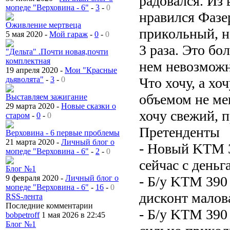
радовался. Из
мопеде "Верховина - 6"
-
3
-
0
нравился Фазе
Оживление мертвеца
прикольный, но
5 мая 2020 -
Мой гараж
-
0
-
0
3 раза. Это бо
"Дельта" .Почти новая,почти
комплектная
нем невозможн
19 апреля 2020 -
Мои "Красные
Что хочу, а хо
дьяволята"
-
3
-
0
объемом не мен
Выставляем зажигание
29 марта 2020 -
Новые сказки о
хочу свежий, 
старом
-
0
-
0
Претенденты
Верховина - 6 первые проблемы
21 марта 2020 -
Личный блог о
- Новый KTM 39
мопеде "Верховина - 6"
-
2
-
0
сейчас с деньг
Блог №1
- Б/у KTM 390 D
9 февраля 2020 -
Личный блог о
мопеде "Верховина - 6"
-
16
-
0
дисконт малов
RSS-лента
Последние комментарии
- Б/у KTM 390 
bobpetroff
1 мая 2026 в 22:45
Блог №1