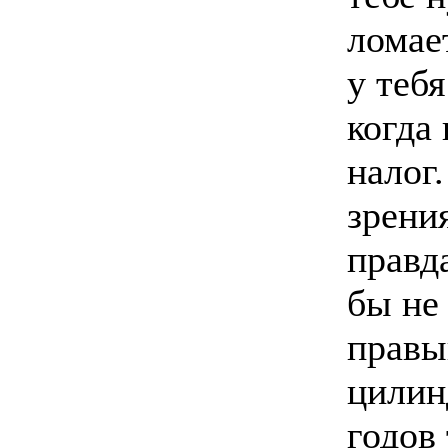
ломае
у теб
когда
налог
зрени
правд
бы не
правы
цилин
годов