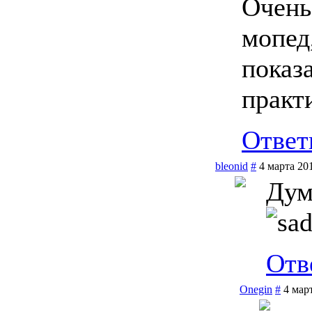
Очень
мопед
показ
практ
Ответ
bleonid
#
4 марта 20
Дум
Отв
Onegin
#
4 мар