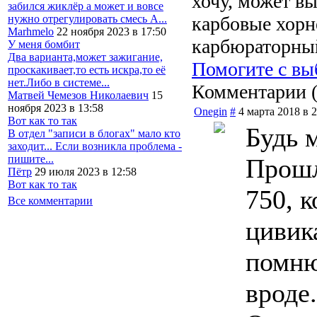
хочу, может вы
забился жиклёр а может и вовсе
карбовые хорн
нужно отрегулировать смесь А...
Marhmelo
22 ноября 2023 в 17:50
карбюраторный
У меня бомбит
Два варианта,может зажигание,
Помогите с вы
проскакивает,то есть искра,то её
нет.Либо в системе...
Комментарии 
Матвей Чемезов Николаевич
15
ноября 2023 в 13:58
Onegin
#
4 марта 2018 в 
Вот как то так
Будь 
В отдел "записи в блогах" мало кто
заходит... Если возникла проблема -
пишите...
Прошл
Пётр
29 июля 2023 в 12:58
Вот как то так
750, 
Все комментарии
цивик
помню
вроде.