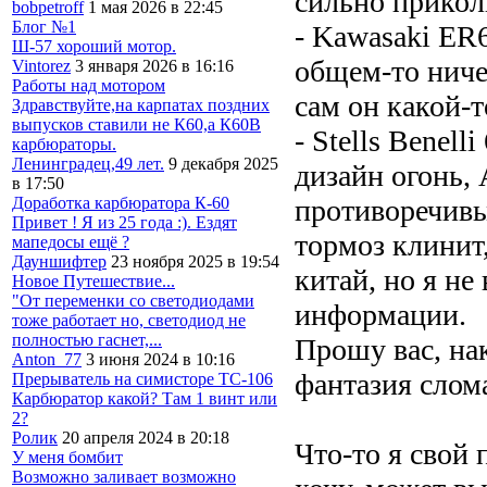
сильно прикол
bobpetroff
1 мая 2026 в 22:45
Блог №1
- Kawasaki ER6
Ш-57 хороший мотор.
общем-то ничег
Vintorez
3 января 2026 в 16:16
Работы над мотором
сам он какой-
Здравствуйте,на карпатах поздних
выпусков ставили не К60,а К60В
- Stells Benelli
карбюраторы.
Ленинградец,49 лет.
9 декабря 2025
дизайн огонь, 
в 17:50
противоречивые
Доработка карбюратора К-60
Привет ! Я из 25 года :). Ездят
тормоз клинит
мапедосы ещё ?
Дауншифтер
23 ноября 2025 в 19:54
китай, но я не
Новое Путешествие...
"От переменки со светодиодами
информации.
тоже работает но, светодиод не
полностью гаснет,...
Прошу вас, на
Anton_77
3 июня 2024 в 10:16
фантазия слом
Прерыватель на симисторе ТС-106
Карбюратор какой? Там 1 винт или
2?
Ролик
20 апреля 2024 в 20:18
Что-то я свой 
У меня бомбит
Возможно заливает возможно