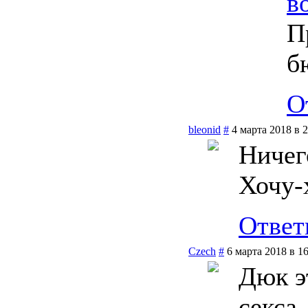
в
П
б
О
bleonid
#
4 марта 2018 в 
Ничего
Хочу-
Ответ
Czech
#
6 марта 2018 в 1
Дюк э
секса