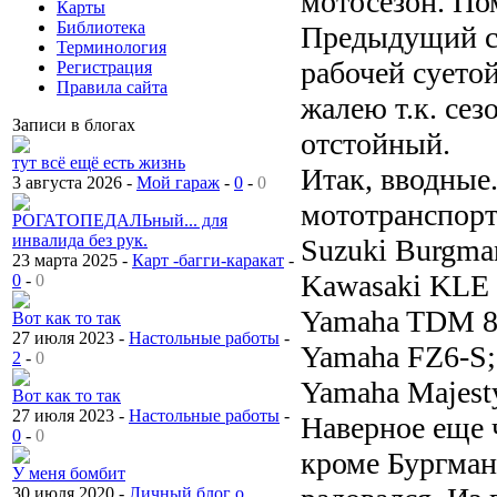
мотосезон. По
Карты
Библиотека
Предыдущий се
Терминология
рабочей суетой
Регистрация
Правила сайта
жалею т.к. се
Записи в блогах
отстойный.
тут всё ещё есть жизнь
Итак, вводные
3 августа 2026 -
Мой гараж
-
0
-
0
мототранспорт
РОГАТОПЕДАЛЬный... для
инвалида без рук.
Suzuki Burgma
23 марта 2025 -
Карт -багги-каракат
-
Kawasaki KLE 
0
-
0
Yamaha TDM 8
Вот как то так
27 июля 2023 -
Настольные работы
-
Yamaha FZ6-S;
2
-
0
Yamaha Majest
Вот как то так
27 июля 2023 -
Настольные работы
-
Наверное еще ч
0
-
0
кроме Бургмана
У меня бомбит
30 июля 2020 -
Личный блог о