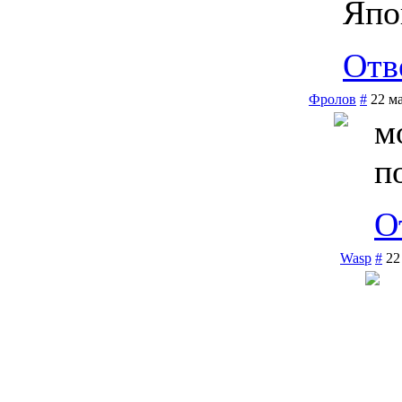
Япо
Отв
Фролов
#
22 ма
м
п
О
Wasp
#
22