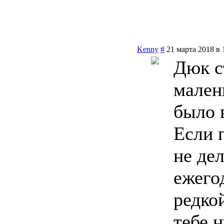
Kenny
#
21 марта 2018 в 
Дюк с
мален
было 
Если 
не де
ежего
редко
тебе 