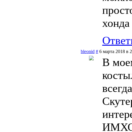
просто
хонда
Ответ
bleonid
#
6 марта 2018 в 
В мое
косты
всегд
Скуте
интер
ИМХО,