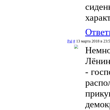
сиден
харак
Ответ
Pal
#
13 марта 2018 в 23:
Немно
Лёнин
- гос
распо
прику
демок