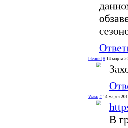
данно
обзав
сезоне
Ответ
bleonid
#
14 марта 2
Зах
Отв
Wasp
#
14 марта 201
http
В гр