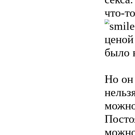
что-т
ценой
было в
Но он
нельз
можно
Посто
можно