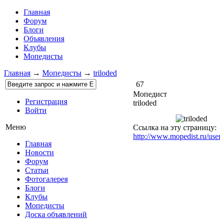
Главная
Форум
Блоги
Объявления
Клубы
Мопедисты
Главная
→
Мопедисты
→
triloded
67
Мопедист
Регистрация
triloded
Войти
Меню
Ссылка на эту страницу:
http://www.mopedist.ru/user
Главная
Новости
Форум
Статьи
Фотогалерея
Блоги
Клубы
Мопедисты
Доска объявлений