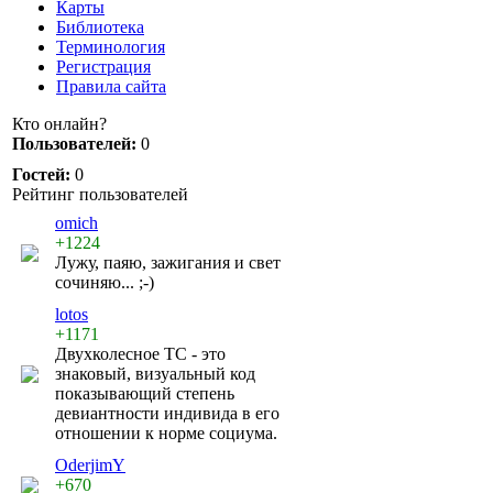
Карты
Библиотека
Терминология
Регистрация
Правила сайта
Кто онлайн?
Пользователей:
0
Гостей:
0
Рейтинг пользователей
omich
+1224
Лужу, паяю, зажигания и свет
сочиняю... ;-)
lotos
+1171
Двухколесное ТС - это
знаковый, визуальный код
показывающий степень
девиантности индивида в его
отношении к норме социума.
OderjimY
+670