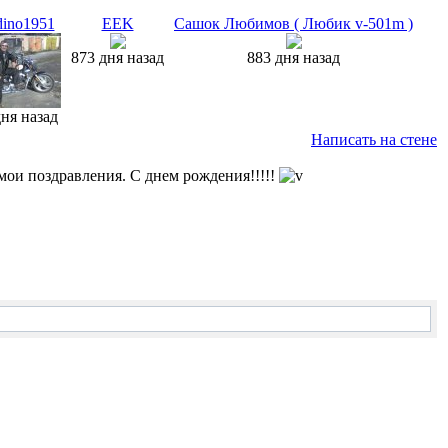
ino1951
EEK
Сашок Любимов ( Любик v-501m )
873 дня назад
883 дня назад
дня назад
Написать на стене
и поздравления. С днем рождения!!!!!