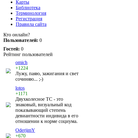
Карты
Библиотека
Терминология
Регистрация
Правила сайта
Кто онлайн?
Пользователей:
0
Гостей:
0
Рейтинг пользователей
omich
+1224
Лужу, паяю, зажигания и свет
сочиняю... ;-)
lotos
+1171
Двухколесное ТС - это
знаковый, визуальный код
показывающий степень
девиантности индивида в его
отношении к норме социума.
OderjimY
+670