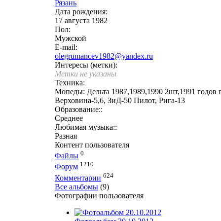
Рязань
Дата рождения:
17 августа 1982
Пол:
Мужской
E-mail:
olegrumancev1982@yandex.ru
Интересы (метки):
Метки не указаны
Техника:
Мопеды: Дельта 1987,1989,1990 2шт,1991 годов 
Верховина-5,6, ЗиД-50 Пилот, Рига-13
Образование::
Среднее
Любимая музыка::
Разная
Контент пользователя
0
Файлы
1210
Форум
624
Комментарии
Все альбомы
(9)
Фотографии пользователя